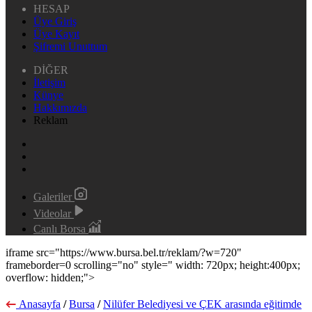
HESAP
Üye Giriş
Üye Kayıt
Şifremi Unuttum
DİĞER
İletişim
Künye
Hakkımızda
Reklam
Galeriler
Videolar
Canlı Borsa
iframe src="https://www.bursa.bel.tr/reklam/?w=720"
frameborder=0 scrolling="no" style=" width: 720px; height:400px;
overflow: hidden;">
Anasayfa
/
Bursa
/
Nilüfer Belediyesi ve ÇEK arasında eğitimde