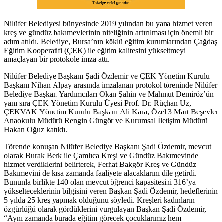
Nilüfer Belediyesi bünyesinde 2019 yılından bu yana hizmet veren
kreş ve gündüz bakımevlerinin niteliğinin artırılması için önemli bir
adım atıldı. Belediye, Bursa’nın köklü eğitim kurumlarından Çağdaş
Eğitim Kooperatifi (ÇEK) ile eğitim kalitesini yükseltmeyi
amaçlayan bir protokole imza attı.
Nilüfer Belediye Başkanı Şadi Özdemir ve ÇEK Yönetim Kurulu
Başkanı Nihan Alpay arasında imzalanan protokol töreninde Nilüfer
Belediye Başkan Yardımcıları Okan Şahin ve Mahmut Demiröz’ün
yanı sıra ÇEK Yönetim Kurulu Üyesi Prof. Dr. Rüçhan Uz,
ÇEKVAK Yönetim Kurulu Başkanı Ali Kara, Özel 3 Mart Beşevler
Anaokulu Müdürü Rengin Güngör ve Kurumsal İletişim Müdürü
Hakan Oğuz katıldı.
Törende konuşan Nilüfer Belediye Başkanı Şadi Özdemir, mevcut
olarak Burak Berk ile Çamlıca Kreşi ve Gündüz Bakımevinde
hizmet verdiklerini belirterek, Ferhat Bakgör Kreş ve Gündüz
Bakımevini de kısa zamanda faaliyete alacaklarını dile getirdi.
Bununla birlikte 140 olan mevcut öğrenci kapasitesini 316’ya
yükselteceklerinin bilgisini veren Başkan Şadi Özdemir, hedeflerinin
5 yılda 25 kreş yapmak olduğunu söyledi. Kreşleri kadınların
özgürlüğü olarak gördüklerini vurgulayan Başkan Şadi Özdemir,
“Aynı zamanda burada eğitim görecek çocuklarımız hem