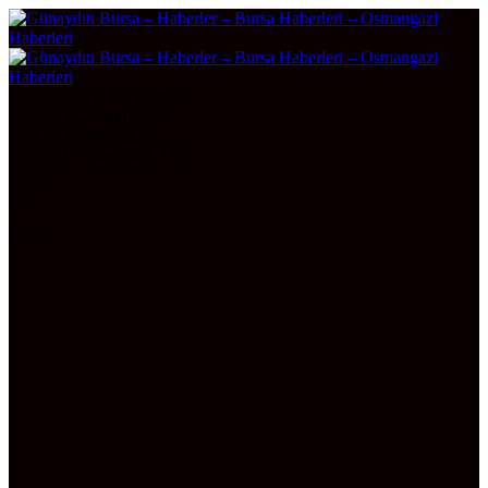
DOLAR
47,7436
0.18%
EURO
55,2510
0.32%
ALTIN
6.660,55
2,59
BITCOIN
3096760
1.1%
Bursa
29°
AÇIK