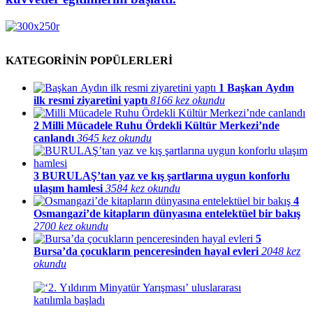
KATEGORİNİN POPÜLERLERİ
1
Başkan Aydın
ilk resmi ziyaretini yaptı
8166 kez okundu
2
Milli Mücadele Ruhu Ördekli Kültür Merkezi’nde
canlandı
3645 kez okundu
3
BURULAŞ’tan yaz ve kış şartlarına uygun konforlu
ulaşım hamlesi
3584 kez okundu
4
Osmangazi’de kitapların dünyasına entelektüel bir bakış
2700 kez okundu
5
Bursa’da çocukların penceresinden hayal evleri
2048 kez
okundu