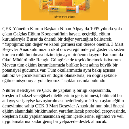
ÇEK Yönetim Kurulu Başkanı Nihan Alpay da 1995 yılında yola
çıkan Çağdaş Eğitim Kooperatifinin hayata geçirdiği eğitim
kurumlarıyla Bursa’da önemli bir değer yarattığını belirterek,
“Yaptığımız işin değer ve kabul görmesi son derece önemli. 3 Mart
Beşevler Anaokulumuzun okul öncesi eğitimde yol gösterici, sistem
kurucu rolünün olması bizim için ayrı bir öenm taşıyor. Bu konuda
Okul Müdürümüz Rengin Güngör’e de teşekkür etmek istiyorum.
Mevcut tüm eğitim kurumlarımızla birlikte kent adına büyük bir
potansiyel gücümüz var. Tüm okullarımızda aynı bakış açısına
sahibiz ve çocuklarımızı en doğru olanaklarla, en doğru şekilde
eğitme misyonuyla yol alıyoruz.” açıklamasında bulundu.
Nilüfer Belediyesi ve ÇEK ile yapılan iş birliği kapsamında,
kreşlerin fiziksel ve eğitsel niteliklerinin geliştirilmesi, bütüncül bir
anlayış ve işleyişe kavuşturulması hedefleniyor. 20 yılı aşkın eğitim
deneyimine sahip ÇEK 3 Mart Beşevler Anaokulu’nun okul öncesi
eğitim alanındaki birikiminden yararlanılacak protokol çerçevesinde,
kreşlerin fiziki yapılanmasından eğitim içeriklerine, eğitimci ve veli
uygulamalarına kadar geniş bir yelpazede destek alınacak.