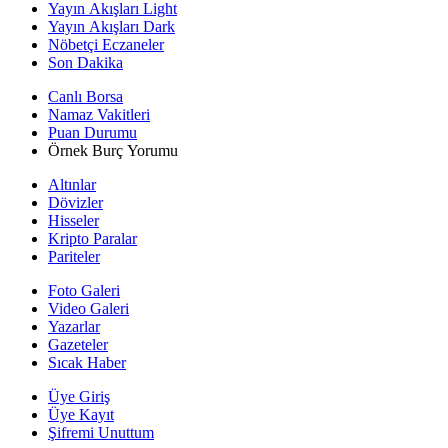
Yayın Akışları Light
Yayın Akışları Dark
Nöbetçi Eczaneler
Son Dakika
Canlı Borsa
Namaz Vakitleri
Puan Durumu
Örnek Burç Yorumu
Altınlar
Dövizler
Hisseler
Kripto Paralar
Pariteler
Foto Galeri
Video Galeri
Yazarlar
Gazeteler
Sıcak Haber
Üye Giriş
Üye Kayıt
Şifremi Unuttum