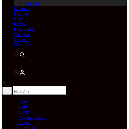
Pariteler
Gündem
Ekonomi
Spor
Kadın
Foto Galeri
Videolar
Yazarlar
Gazeteler
ziyaret
zihin
zeytin
Zeydan Karalar
zengin
zeki müren