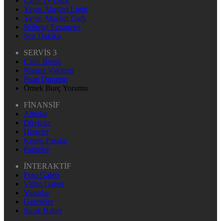
Canlı Tv Dark
Yayın Akışları Light
Yayın Akışları Dark
Nöbetçi Eczaneler
Son Dakika
SERVİS 3
Canlı Borsa
Namaz Vakitleri
Puan Durumu
Örnek Burç Yorumu
FİNANSİF
Altınlar
Dövizler
Hisseler
Kripto Paralar
Pariteler
İNTERAKTİF
Foto Galeri
Video Galeri
Yazarlar
Gazeteler
Sıcak Haber