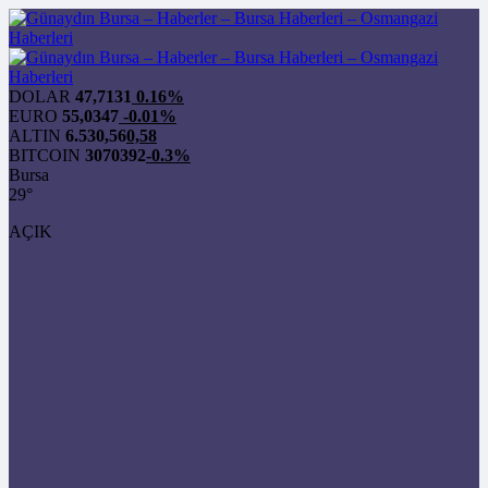
DOLAR
47,7131
0.16%
EURO
55,0347
-0.01%
ALTIN
6.530,56
0,58
BITCOIN
3070392
-0.3%
Bursa
29°
AÇIK