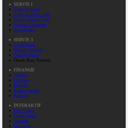
SERVİS 1
Canlı Tv Dark
Yayın Akışları Light
Yayın Akışları Dark
Nöbetçi Eczaneler
Son Dakika
SERVİS 3
Canlı Borsa
Namaz Vakitleri
Puan Durumu
Örnek Burç Yorumu
FİNANSİF
Altınlar
Dövizler
Hisseler
Kripto Paralar
Pariteler
İNTERAKTİF
Foto Galeri
Video Galeri
Yazarlar
Gazeteler