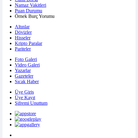
Namaz Vakitleri
Puan Durumu
Örnek Burç Yorumu
Altınlar
Dövizler
Hisseler
Kripto Paralar
Pariteler
Foto Galeri
Video Galeri
Yazarlar
Gazeteler
Sıcak Haber
Üye Giriş
Üye Kayıt
Şifremi Unuttum