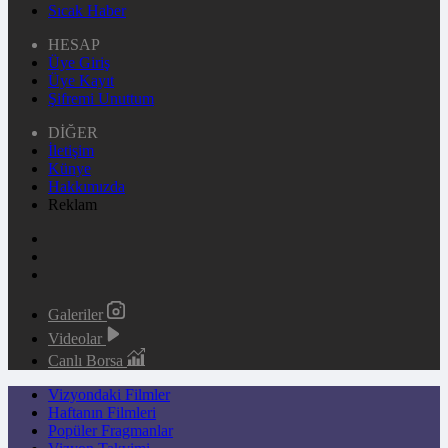
Sıcak Haber
HESAP
Üye Giriş
Üye Kayıt
Şifremi Unuttum
DİĞER
İletişim
Künye
Hakkımızda
Reklam
Galeriler
Videolar
Canlı Borsa
Vizyondaki Filmler
Haftanın Filmleri
Popüler Fragmanlar