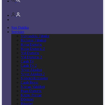
Son Dakika
Servisler
Vizyondaki Filmler
Haftanin Filmleri
Hava Durumu
Hava Durumu 2
Yol Durumu
Yol Durumu 2
Canlı Tv
Canlı Tv 2
Yayın Akışları
Yayın Akışları 2
Nöbetçi Eczaneler
Canlı Borsa
Namaz Vakitleri
Puan Durumu
Kripto Paralar
Dövizler
Hisseler