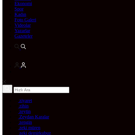
Ekonomi
Spor
Kadın
Foto Galeri
Videolar
Yazarlar
Gazeteler
ziyaret
zihin
zeytin
Zeydan Karalar
zengin
zeki müren
zeki demirkubuz