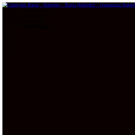
DOLAR
47,5992
0.04%
EURO
55,1406
0.19%
ALTIN
6.571,48
1,16
BITCOIN
3069781
0.9%
Bursa
30°
AÇIK