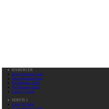
HABERLER
Hava Durumu Light
Hava Durumu Dark
Yol Durumu Light
Yol Durumu Dark
Canlı Tv Light
SERVİS 1
Canlı Tv Dark
Yayın Akışları Light