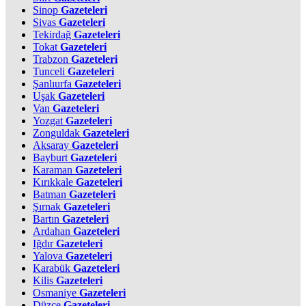
Sinop
Gazeteleri
Sivas
Gazeteleri
Tekirdağ
Gazeteleri
Tokat
Gazeteleri
Trabzon
Gazeteleri
Tunceli
Gazeteleri
Şanlıurfa
Gazeteleri
Uşak
Gazeteleri
Van
Gazeteleri
Yozgat
Gazeteleri
Zonguldak
Gazeteleri
Aksaray
Gazeteleri
Bayburt
Gazeteleri
Karaman
Gazeteleri
Kırıkkale
Gazeteleri
Batman
Gazeteleri
Şırnak
Gazeteleri
Bartın
Gazeteleri
Ardahan
Gazeteleri
Iğdır
Gazeteleri
Yalova
Gazeteleri
Karabük
Gazeteleri
Kilis
Gazeteleri
Osmaniye
Gazeteleri
Düzce
Gazeteleri