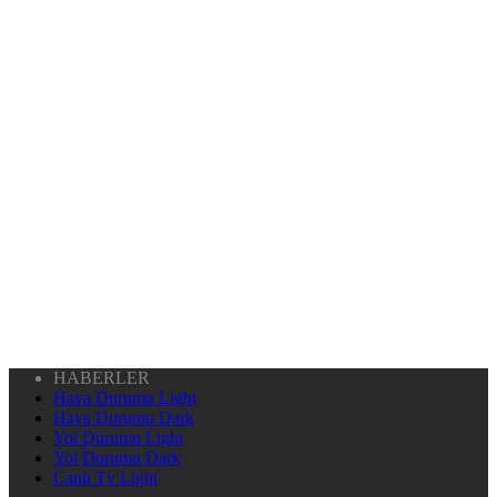
HABERLER
Hava Durumu Light
Hava Durumu Dark
Yol Durumu Light
Yol Durumu Dark
Canlı Tv Light