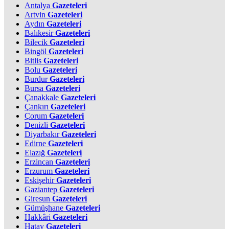
Antalya
Gazeteleri
Artvin
Gazeteleri
Aydın
Gazeteleri
Balıkesir
Gazeteleri
Bilecik
Gazeteleri
Bingöl
Gazeteleri
Bitlis
Gazeteleri
Bolu
Gazeteleri
Burdur
Gazeteleri
Bursa
Gazeteleri
Çanakkale
Gazeteleri
Çankırı
Gazeteleri
Çorum
Gazeteleri
Denizli
Gazeteleri
Diyarbakır
Gazeteleri
Edirne
Gazeteleri
Elazığ
Gazeteleri
Erzincan
Gazeteleri
Erzurum
Gazeteleri
Eskişehir
Gazeteleri
Gaziantep
Gazeteleri
Giresun
Gazeteleri
Gümüşhane
Gazeteleri
Hakkâri
Gazeteleri
Hatay
Gazeteleri