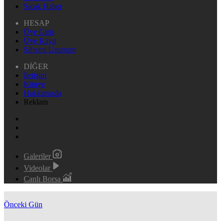
Sıcak Haber
HESAP
Üye Giriş
Üye Kayıt
Şifremi Unuttum
DİĞER
İletişim
Künye
Hakkımızda
Reklam
Galeriler
Videolar
Canlı Borsa
Önceki Gün