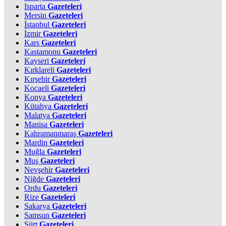
Isparta
Gazeteleri
Mersin
Gazeteleri
İstanbul
Gazeteleri
İzmir
Gazeteleri
Kars
Gazeteleri
Kastamonu
Gazeteleri
Kayseri
Gazeteleri
Kırklareli
Gazeteleri
Kırşehir
Gazeteleri
Kocaeli
Gazeteleri
Konya
Gazeteleri
Kütahya
Gazeteleri
Malatya
Gazeteleri
Manisa
Gazeteleri
Kahramanmaraş
Gazeteleri
Mardin
Gazeteleri
Muğla
Gazeteleri
Muş
Gazeteleri
Nevşehir
Gazeteleri
Niğde
Gazeteleri
Ordu
Gazeteleri
Rize
Gazeteleri
Sakarya
Gazeteleri
Samsun
Gazeteleri
Siirt
Gazeteleri