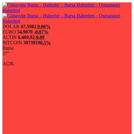
DOLAR
47,5982
0.06%
EURO
54,9870
-0.07%
ALTIN
6.489,92
-0,09
BITCOIN
3073919
0.5%
Bursa
27°
AÇIK