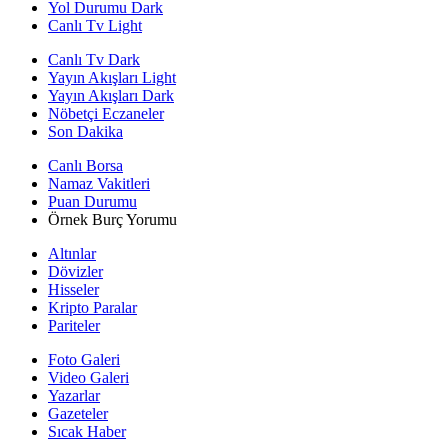
Yol Durumu Dark
Canlı Tv Light
Canlı Tv Dark
Yayın Akışları Light
Yayın Akışları Dark
Nöbetçi Eczaneler
Son Dakika
Canlı Borsa
Namaz Vakitleri
Puan Durumu
Örnek Burç Yorumu
Altınlar
Dövizler
Hisseler
Kripto Paralar
Pariteler
Foto Galeri
Video Galeri
Yazarlar
Gazeteler
Sıcak Haber