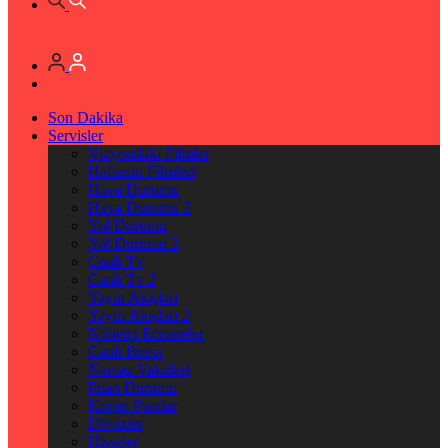
Son Dakika
Servisler
Vizyondaki Filmler
Haftanin Filmleri
Hava Durumu
Hava Durumu 2
Yol Durumu
Yol Durumu 2
Canlı Tv
Canlı Tv 2
Yayın Akışları
Yayın Akışları 2
Nöbetçi Eczaneler
Canlı Borsa
Namaz Vakitleri
Puan Durumu
Kripto Paralar
Dövizler
Hisseler