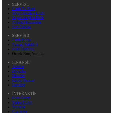
SERVİS 1
Canlı Tv Dark
Yayın Akışları Light
Yayın Akışları Dark
Nöbetçi Eczaneler
Son Dakika
SERVİS 3
Canlı Borsa
Namaz Vakitleri
Puan Durumu
Örnek Burç Yorumu
FİNANSİF
Altınlar
Dövizler
Hisseler
Kripto Paralar
Pariteler
İNTERAKTİF
Foto Galeri
Video Galeri
Yazarlar
Gazeteler