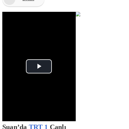
TRT Haber
Habertürk
NTV
Play
Video
TRT Çocuk
Şuan’da
TRT 1
Canlı