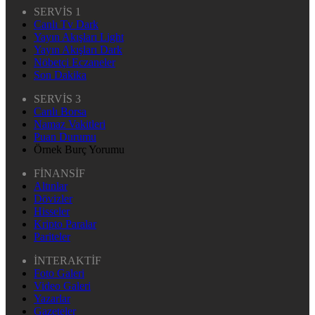
SERVİS 1
Canlı Tv Dark
Yayın Akışları Light
Yayın Akışları Dark
Nöbetçi Eczaneler
Son Dakika
SERVİS 3
Canlı Borsa
Namaz Vakitleri
Puan Durumu
Örnek Burç Yorumu
FİNANSİF
Altınlar
Dövizler
Hisseler
Kripto Paralar
Pariteler
İNTERAKTİF
Foto Galeri
Video Galeri
Yazarlar
Gazeteler