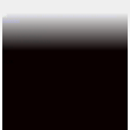
DOLAR
47,7064
0.17%
EURO
55,0626
-0.01%
ALTIN
6.507,98
0,24
BITCOIN
3067266
-0.5%
Bursa
29°
AÇIK