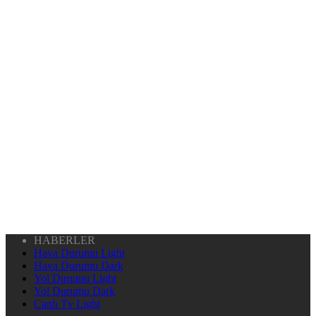
HABERLER
Hava Durumu Light
Hava Durumu Dark
Yol Durumu Light
Yol Durumu Dark
Canlı Tv Light