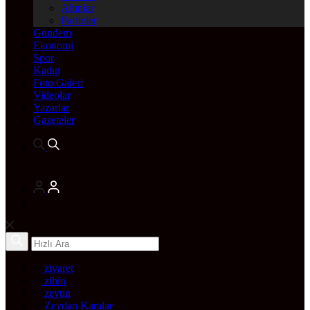
Altınlar
Pariteler
Gündem
Ekonomi
Spor
Kadın
Foto Galeri
Videolar
Yazarlar
Gazeteler
ziyaret
zihin
zeytin
Zeydan Karalar