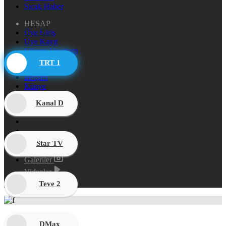
Sıcak Haber
HESAP
Üye Giriş
Üye Kayıt
Şifremi Unuttum
TRT 1
DİĞER
İletişim
Künye
Hakkımızda
Kanal D
Reklam
Star TV
Galeriler
Videolar
Canlı Borsa
Teve 2
DMax