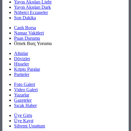
Yayın Akışları Light
Yayın Akışları Dark
Nöbetçi Eczaneler
Son Dakika
Canlı Borsa
Namaz Vakitleri
Puan Durumu
Örnek Burç Yorumu
Altınlar
Dövizler
Hisseler
Kripto Paralar
Pariteler
Foto Galeri
Video Galeri
Yazarlar
Gazeteler
Sıcak Haber
Üye Giriş
Üye Kayıt
Şifremi Unuttum