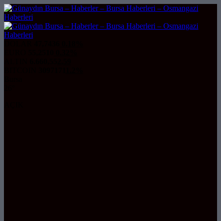
DOLAR
47,7436
0.18%
EURO
55,2510
0.32%
ALTIN
6.660,55
2,59
BITCOIN
3097171
1.2%
Bursa
26°
AÇIK