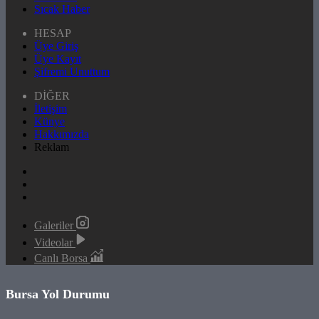
Sıcak Haber
HESAP
Üye Giriş
Üye Kayıt
Şifremi Unuttum
DİĞER
İletişim
Künye
Hakkımızda
Reklam
Galeriler
Videolar
Canlı Borsa
Bursa Yol Durumu