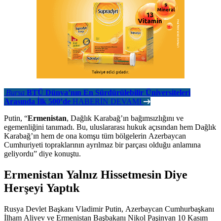
Bursa
BTÜ Dünya’nın En Sürdürülebilir Üniversiteleri
Arasında İlk 500’de
HABERİN DEVAMI
Putin, “
Ermenistan
, Dağlık Karabağ’ın bağımsızlığını ve
egemenliğini tanımadı. Bu, uluslararası hukuk açısından hem Dağlık
Karabağ’ın hem de ona komşu tüm bölgelerin Azerbaycan
Cumhuriyeti topraklarının ayrılmaz bir parçası olduğu anlamına
geliyordu” diye konuştu.
Ermenistan Yalnız Hissetmesin Diye
Herşeyi Yaptık
Rusya Devlet Başkanı Vladimir Putin, Azerbaycan Cumhurbaşkanı
İlham Aliyev ve Ermenistan Başbakanı Nikol Paşinyan 10 Kasım