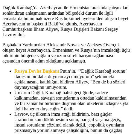
Dağlık Karabağ’da Azerbaycan ile Ermenistan arasında çatışmaları
sonlandıran anlaşmanın ardından bölgedeki durum ile ilgili
temaslarda bulunmak üzere Rus hükümet üyelerinden oluşan heyet
Azerbaycan’ın başkenti Bakü’ye gitmiş, Azerbaycan
Cumhurbaşkanı İlham Aliyev, Rusya Dışişleri Bakanı Sergey
Lavrov’dur.
Başbakan Yardımcıları Aleksandr Novak ve Aleksey Overçuk
oluşan heyet Azerbaycan, Ermenistan ve Rusya’nın imzaladığı üçlü
bildirinin bölgede sağlam ve uzun süreli barışın sağlanması
açısından önemli adım olduğunu açıklamıştı.
Rusya Devlet Başkanı
Putin’in, “‘Dağlık Karabağ sorunu’
ifadesini bir daha duymamayı umuyorum” şeklindeki
açıklamasına katıldığını bildiren Aliyev, “Ben de bu sözleri
duymayacağımı umuyorum.
Umarım Dağlık Karabağ bahsi geçtiğinde, sadece
kalkınmadan, savaşın sonuçlarının ortadan kaldırılmasından
ve bir zamanlar birbirine düşman olan ülkelerin uzlaşmasıyla
ilgili haberler duyacağız.” dedi.
Lavrov, üç ülkenin imza attığı bildirinin, bazı güçler
tarafından kan dökülmesinin sonu, barışçıl yaşama geçiş,
insani sorunların çözümü olarak değil, jeopolitik oyunların
prizmasıyla yorumlanmaya çalışıldığını, bunun da çağdaş