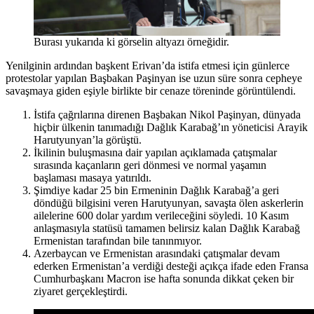
Burası yukarıda ki görselin altyazı örneğidir.
Yenilginin ardından başkent Erivan’da istifa etmesi için günlerce
protestolar yapılan Başbakan Paşinyan ise uzun süre sonra cepheye
savaşmaya giden eşiyle birlikte bir cenaze töreninde görüntülendi.
İstifa çağrılarına direnen Başbakan Nikol Paşinyan, dünyada
hiçbir ülkenin tanımadığı Dağlık Karabağ’ın yöneticisi Arayik
Harutyunyan’la görüştü.
İkilinin buluşmasına dair yapılan açıklamada çatışmalar
sırasında kaçanların geri dönmesi ve normal yaşamın
başlaması masaya yatırıldı.
Şimdiye kadar 25 bin Ermeninin Dağlık Karabağ’a geri
döndüğü bilgisini veren Harutyunyan, savaşta ölen askerlerin
ailelerine 600 dolar yardım verileceğini söyledi. 10 Kasım
anlaşmasıyla statüsü tamamen belirsiz kalan Dağlık Karabağ
Ermenistan tarafından bile tanınmıyor.
Azerbaycan ve Ermenistan arasındaki çatışmalar devam
ederken Ermenistan’a verdiği desteği açıkça ifade eden Fransa
Cumhurbaşkanı Macron ise hafta sonunda dikkat çeken bir
ziyaret gerçekleştirdi.