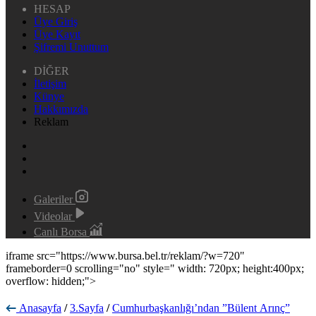
HESAP
Üye Giriş
Üye Kayıt
Şifremi Unuttum
DİĞER
İletişim
Künye
Hakkımızda
Reklam
Galeriler
Videolar
Canlı Borsa
iframe src="https://www.bursa.bel.tr/reklam/?w=720"
frameborder=0 scrolling="no" style=" width: 720px; height:400px;
overflow: hidden;">
Anasayfa
/
3.Sayfa
/
Cumhurbaşkanlığı’ndan ”Bülent Arınç”