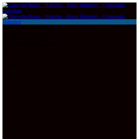
DOLAR
47,7436
0.18%
EURO
55,2510
0.32%
ALTIN
6.660,55
2,59
BITCOIN
3088195
-0.4%
Bursa
26°
AÇIK