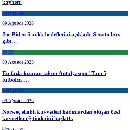
kaybetti
GÜNDEM
09 Ağustos 2026
Joe Biden 6 aylık hedeflerini açıkladı. Senato buz
gibi…
SPOR
09 Ağustos 2026
En fazla kızaran takım Antalyaspor! Tam 5
futbolcu….
GÜNDEM
09 Ağustos 2026
Norweç silahlı kuvvetleri kadınlardan oluşan özel
kuvvetler eğitimlerini başlattı.