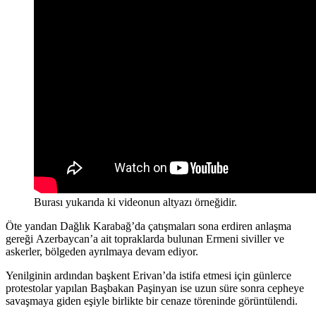
Burası yukarıda ki videonun altyazı örneğidir.
Öte yandan Dağlık Karabağ’da çatışmaları sona erdiren anlaşma
gereği Azerbaycan’a ait topraklarda bulunan Ermeni siviller ve
askerler, bölgeden ayrılmaya devam ediyor.
Yenilginin ardından başkent Erivan’da istifa etmesi için günlerce
protestolar yapılan Başbakan Paşinyan ise uzun süre sonra cepheye
savaşmaya giden eşiyle birlikte bir cenaze töreninde görüntülendi.