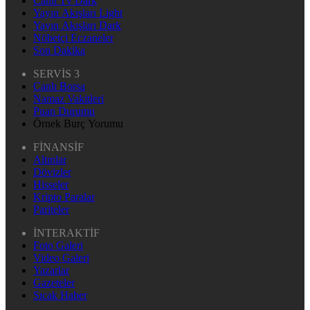
Canlı Tv Dark
Yayın Akışları Light
Yayın Akışları Dark
Nöbetçi Eczaneler
Son Dakika
SERVİS 3
Canlı Borsa
Namaz Vakitleri
Puan Durumu
Örnek Burç Yorumu
FİNANSİF
Altınlar
Dövizler
Hisseler
Kripto Paralar
Pariteler
İNTERAKTİF
Foto Galeri
Video Galeri
Yazarlar
Gazeteler
Sıcak Haber