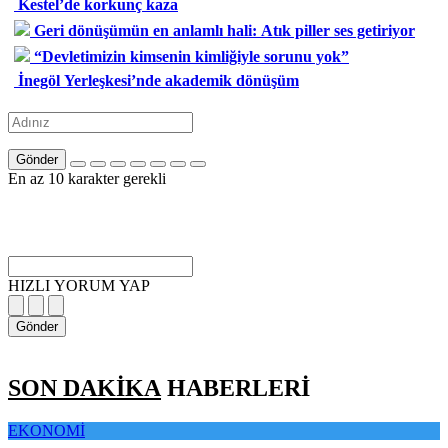
Kestel’de korkunç kaza
Geri dönüşümün en anlamlı hali: Atık piller ses getiriyor
“Devletimizin kimsenin kimliğiyle sorunu yok”
İnegöl Yerleşkesi’nde akademik dönüşüm
Gönder
En az 10 karakter gerekli
HIZLI YORUM YAP
Gönder
SON DAKİKA
HABERLERİ
EKONOMİ