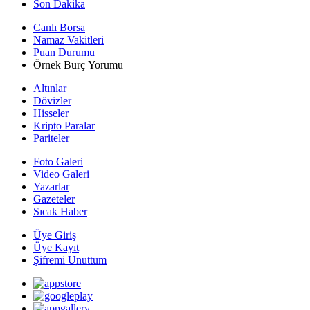
Son Dakika
Canlı Borsa
Namaz Vakitleri
Puan Durumu
Örnek Burç Yorumu
Altınlar
Dövizler
Hisseler
Kripto Paralar
Pariteler
Foto Galeri
Video Galeri
Yazarlar
Gazeteler
Sıcak Haber
Üye Giriş
Üye Kayıt
Şifremi Unuttum