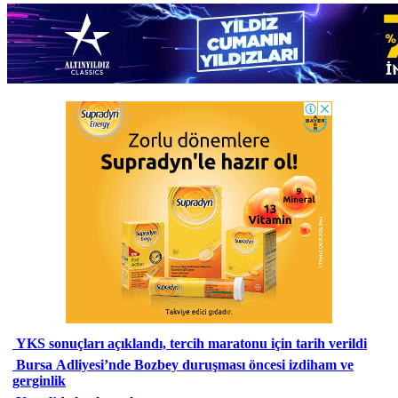
YKS sonuçları açıklandı, tercih maratonu için tarih verildi
Bursa Adliyesi’nde Bozbey duruşması öncesi izdiham ve
gerginlik