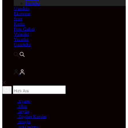
Pariteler
Gündem
Ekonomi
Spor
Kadın
Foto Galeri
Videolar
Yazarlar
Gazeteler
ziyaret
zihin
zeytin
Zeydan Karalar
zengin
zeki müren