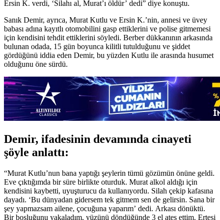
Ersin K. verdi, ‘Silahı al, Murat’ı öldür’ dedi” diye konuştu.
Sanık Demir, ayrıca, Murat Kutlu ve Ersin K.’nin, annesi ve üvey
babası adına kayıtlı otomobilini gasp ettiklerini ve polise gitmemesi
için kendisini tehdit ettiklerini söyledi. Berber dükkanının arkasında
bulunan odada, 15 gün boyunca kilitli tutulduğunu ve şiddet
gördüğünü iddia eden Demir, bu yüzden Kutlu ile arasında husumet
olduğunu öne sürdü.
Demir, ifadesinin devamında cinayeti
şöyle anlattı:
“Murat Kutlu’nun bana yaptığı şeylerin tümü gözümün önüne geldi.
Eve çıktığımda bir süre birlikte oturduk. Murat alkol aldığı için
kendisini kaybetti, uyuşturucu da kullanıyordu. Silah çekip kafasına
dayadı. ‘Bu dünyadan gidersem tek gitmem sen de gelirsin. Sana bir
şey yapmazsam ailene, çocuğuna yaparım’ dedi. Arkası dönüktü.
Bir boşluğunu yakaladım, yüzünü döndüğünde 3 el ateş ettim. Ertesi