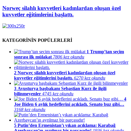
Norweç silahlı kuvvetleri kadınlardan oluşan özel
kuvvetler eğitimlerini başlattı.
KATEGORİNİN POPÜLERLERİ
1
Trump’tan seçim
sonrası ilk mülakat
7806 kez okundu
2
Norweç silahlı kuvvetleri kadınlardan oluşan özel
kuvvetler eğitimlerini başlattı.
6270 kez okundu
3
Avusturya başbakanı Sebastian Kurz ile ilgili
bilinmeyenler
4745 kez okundu
4
Joe Biden 6 aylık hedeflerini açıkladı. Senato buz gibi…
3168 kez okundu
5
Putin’den Ermenistan’ı yıkan açıklama: Karabağ
Azerbaycan’ın ayrılmaz bir parçasıdır!
1936 kez okundu