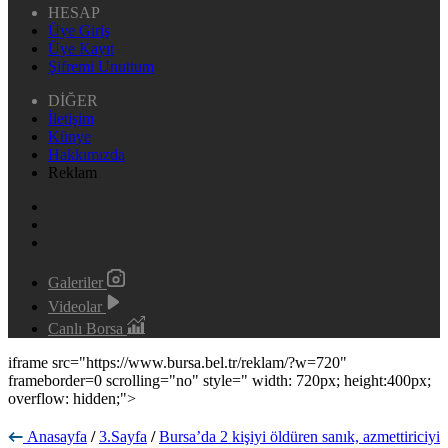
HESAP
Üye Giriş
Üye Kayıt
Şifremi Unuttum
DİĞER
İletişim
Künye
Hakkımızda
Reklam
Galeriler
Videolar
Canlı Borsa
iframe src="https://www.bursa.bel.tr/reklam/?w=720"
frameborder=0 scrolling="no" style=" width: 720px; height:400px;
overflow: hidden;">
Anasayfa
/
3.Sayfa
/
Bursa’da 2 kişiyi öldüren sanık, azmettiriciyi