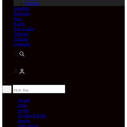
Pariteler
Gündem
Ekonomi
Spor
Kadın
Foto Galeri
Videolar
Yazarlar
Gazeteler
ziyaret
zihin
zeytin
Zeydan Karalar
zengin
zeki müren