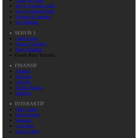
Canlı Tv Dark
Yayın Akışları Light
Yayın Akışları Dark
Nöbetçi Eczaneler
Son Dakika
SERVİS 3
Canlı Borsa
Namaz Vakitleri
Puan Durumu
Örnek Burç Yorumu
FİNANSİF
Altınlar
Dövizler
Hisseler
Kripto Paralar
Pariteler
İNTERAKTİF
Foto Galeri
Video Galeri
Yazarlar
Gazeteler
Sıcak Haber