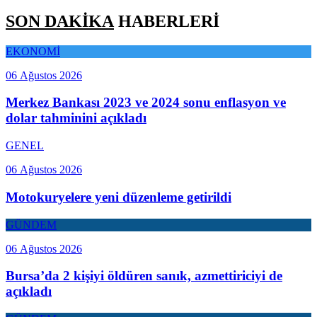
SON DAKİKA
HABERLERİ
EKONOMİ
06 Ağustos 2026
Merkez Bankası 2023 ve 2024 sonu enflasyon ve
dolar tahminini açıkladı
GENEL
06 Ağustos 2026
Motokuryelere yeni düzenleme getirildi
GÜNDEM
06 Ağustos 2026
Bursa’da 2 kişiyi öldüren sanık, azmettiriciyi de
açıkladı