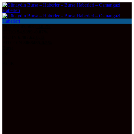
DOLAR
47,5981
0.05%
EURO
54,9899
-0.07%
ALTIN
6.487,62
-0,13
BITCOIN
3068485
-0.5%
Bursa
29°
AÇIK