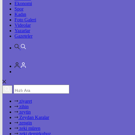
Ekonomi
Spor
Kadın
Foto Galeri
Videolar
Yazarlar
Gazeteler
ziyaret
zihin
zeytin
Zeydan Karalar
zengin
zeki müren
zeki demirkubuz