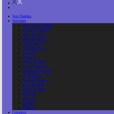
Son Dakika
Servisler
Vizyondaki Filmler
Haftanin Filmleri
Hava Durumu
Hava Durumu 2
Yol Durumu
Yol Durumu 2
Canlı Tv
Canlı Tv 2
Yayın Akışları
Yayın Akışları 2
Nöbetçi Eczaneler
Canlı Borsa
Namaz Vakitleri
Puan Durumu
Kripto Paralar
Dövizler
Hisseler
Altınlar
Pariteler
Gündem