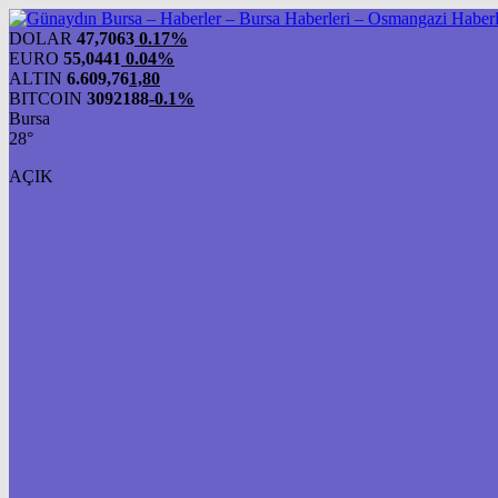
DOLAR
47,7063
0.17%
EURO
55,0441
0.04%
ALTIN
6.609,76
1,80
BITCOIN
3092188
-0.1%
Bursa
28°
AÇIK