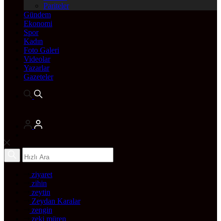
Pariteler
Gündem
Ekonomi
Spor
Kadın
Foto Galeri
Videolar
Yazarlar
Gazeteler
ziyaret
zihin
zeytin
Zeydan Karalar
zengin
zeki müren