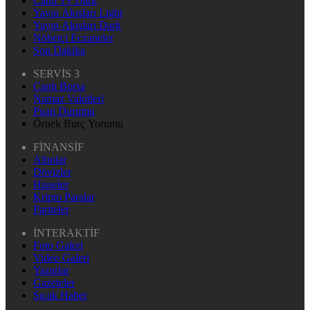
Canlı Tv Dark
Yayın Akışları Light
Yayın Akışları Dark
Nöbetçi Eczaneler
Son Dakika
SERVİS 3
Canlı Borsa
Namaz Vakitleri
Puan Durumu
Örnek Burç Yorumu
FİNANSİF
Altınlar
Dövizler
Hisseler
Kripto Paralar
Pariteler
İNTERAKTİF
Foto Galeri
Video Galeri
Yazarlar
Gazeteler
Sıcak Haber