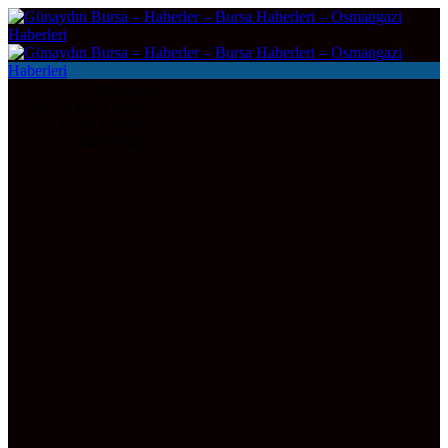
DOLAR
47,6004
0.06%
EURO
55,0303
0.03%
ALTIN
6.534,82
0,60
BITCOIN
3085994
0.7%
Bursa
27°
AÇIK