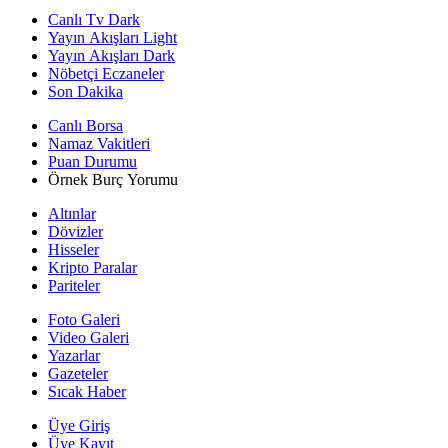
Canlı Tv Dark
Yayın Akışları Light
Yayın Akışları Dark
Nöbetçi Eczaneler
Son Dakika
Canlı Borsa
Namaz Vakitleri
Puan Durumu
Örnek Burç Yorumu
Altınlar
Dövizler
Hisseler
Kripto Paralar
Pariteler
Foto Galeri
Video Galeri
Yazarlar
Gazeteler
Sıcak Haber
Üye Giriş
Üye Kayıt