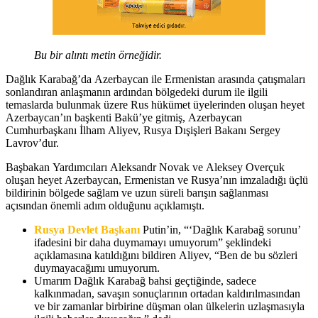
Bu bir alıntı metin örneğidir.
Dağlık Karabağ’da Azerbaycan ile Ermenistan arasında çatışmaları
sonlandıran anlaşmanın ardından bölgedeki durum ile ilgili
temaslarda bulunmak üzere Rus hükümet üyelerinden oluşan heyet
Azerbaycan’ın başkenti Bakü’ye gitmiş, Azerbaycan
Cumhurbaşkanı İlham Aliyev, Rusya Dışişleri Bakanı Sergey
Lavrov’dur.
Başbakan Yardımcıları Aleksandr Novak ve Aleksey Overçuk
oluşan heyet Azerbaycan, Ermenistan ve Rusya’nın imzaladığı üçlü
bildirinin bölgede sağlam ve uzun süreli barışın sağlanması
açısından önemli adım olduğunu açıklamıştı.
Rusya Devlet Başkanı
Putin’in, “‘Dağlık Karabağ sorunu’
ifadesini bir daha duymamayı umuyorum” şeklindeki
açıklamasına katıldığını bildiren Aliyev, “Ben de bu sözleri
duymayacağımı umuyorum.
Umarım Dağlık Karabağ bahsi geçtiğinde, sadece
kalkınmadan, savaşın sonuçlarının ortadan kaldırılmasından
ve bir zamanlar birbirine düşman olan ülkelerin uzlaşmasıyla