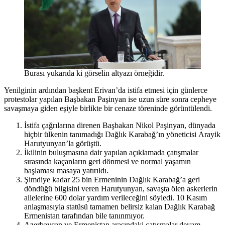
Burası yukarıda ki görselin altyazı örneğidir.
Yenilginin ardından başkent Erivan’da istifa etmesi için günlerce
protestolar yapılan Başbakan Paşinyan ise uzun süre sonra cepheye
savaşmaya giden eşiyle birlikte bir cenaze töreninde görüntülendi.
İstifa çağrılarına direnen Başbakan Nikol Paşinyan, dünyada
hiçbir ülkenin tanımadığı Dağlık Karabağ’ın yöneticisi Arayik
Harutyunyan’la görüştü.
İkilinin buluşmasına dair yapılan açıklamada çatışmalar
sırasında kaçanların geri dönmesi ve normal yaşamın
başlaması masaya yatırıldı.
Şimdiye kadar 25 bin Ermeninin Dağlık Karabağ’a geri
döndüğü bilgisini veren Harutyunyan, savaşta ölen askerlerin
ailelerine 600 dolar yardım verileceğini söyledi. 10 Kasım
anlaşmasıyla statüsü tamamen belirsiz kalan Dağlık Karabağ
Ermenistan tarafından bile tanınmıyor.
Azerbaycan ve Ermenistan arasındaki çatışmalar devam