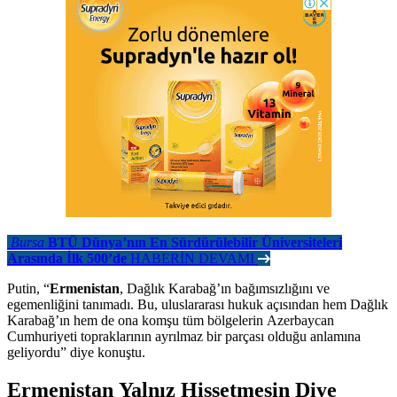
Bursa
BTÜ Dünya’nın En Sürdürülebilir Üniversiteleri
Arasında İlk 500’de
HABERİN DEVAMI
Putin, “
Ermenistan
, Dağlık Karabağ’ın bağımsızlığını ve
egemenliğini tanımadı. Bu, uluslararası hukuk açısından hem Dağlık
Karabağ’ın hem de ona komşu tüm bölgelerin Azerbaycan
Cumhuriyeti topraklarının ayrılmaz bir parçası olduğu anlamına
geliyordu” diye konuştu.
Ermenistan Yalnız Hissetmesin Diye