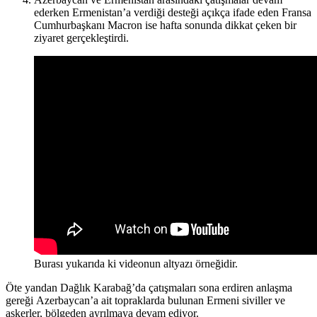
ederken Ermenistan’a verdiği desteği açıkça ifade eden Fransa
Cumhurbaşkanı Macron ise hafta sonunda dikkat çeken bir
ziyaret gerçekleştirdi.
Burası yukarıda ki videonun altyazı örneğidir.
Öte yandan Dağlık Karabağ’da çatışmaları sona erdiren anlaşma
gereği Azerbaycan’a ait topraklarda bulunan Ermeni siviller ve
askerler, bölgeden ayrılmaya devam ediyor.