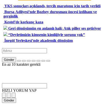
YKS sonuçları açıklandı, tercih maratonu için tarih verildi
Bursa Adliyesi’nde Bozbey duruşması öncesi izdiham ve
gerginlik
Kestel’de korkunç kaza
Geri dönüşümün en anlamlı hali: Atık piller ses getiriyor
“Devletimizin kimsenin kimliğiyle sorunu yok”
İnegöl Yerleşkesi’nde akademik dönüşüm
Gönder
En az 10 karakter gerekli
HIZLI YORUM YAP
Gönder