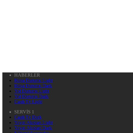
HABERLER
Hava Durumu Light
Hava Durumu Dark
Yol Durumu Light
Yol Durumu Dark
Canlı Tv Light
SERVİS 1
Canlı Tv Dark
Yayın Akışları Light
Yayın Akışları Dark