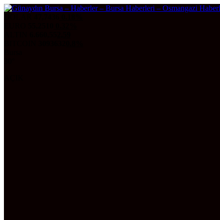
DOLAR
47,7436
0.18%
EURO
55,2510
0.32%
ALTIN
6.660,55
2,59
BITCOIN
3093632
0.8%
Bursa
30°
AÇIK