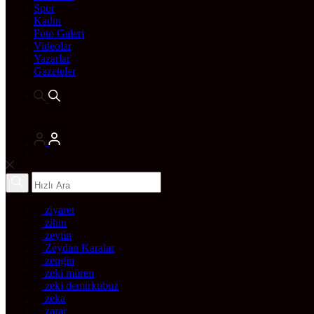
Spor
Kadın
Foto Galeri
Videolar
Yazarlar
Gazeteler
ziyaret
zihin
zeytin
Zeydan Karalar
zengin
zeki müren
zeki demirkubuz
zeka
zarar