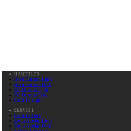
HABERLER
Hava Durumu Light
Hava Durumu Dark
Yol Durumu Light
Yol Durumu Dark
Canlı Tv Light
SERVİS 1
Canlı Tv Dark
Yayın Akışları Light
Yayın Akışları Dark