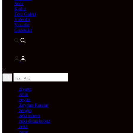
Spor
Kadın
Foto Galeri
Videolar
Yazarlar
Gazeteler
ziyaret
zihin
zeytin
Zeydan Karalar
zengin
zeki müren
zeki demirkubuz
zeka
zarar