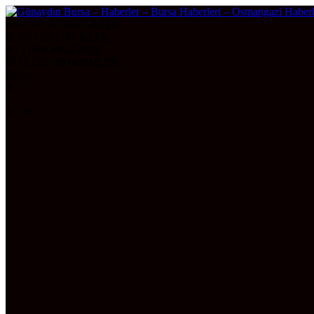
DOLAR
47,5813
-0.01%
EURO
55,1357
0.13%
ALTIN
6.497,25
0,02
BITCOIN
3074791
0.7%
Bursa
30°
AÇIK