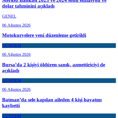
Merkez Bankası 2023 ve 2024 sonu enflasyon ve
dolar tahminini açıkladı
GENEL
06 Ağustos 2026
Motokuryelere yeni düzenleme getirildi
GÜNDEM
06 Ağustos 2026
Bursa’da 2 kişiyi öldüren sanık, azmettiriciyi de
açıkladı
GÜNDEM
06 Ağustos 2026
Batman’da sele kapılan aileden 4 kişi hayatını
kaybetti
GÜNDEM