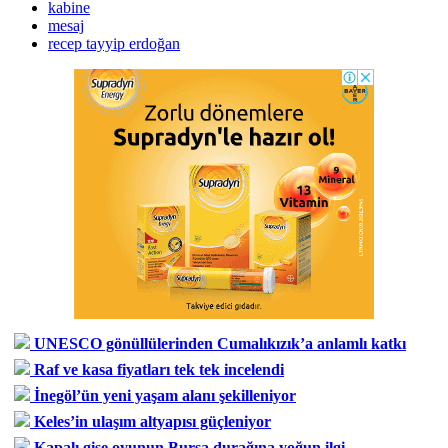
kabine
mesaj
recep tayyip erdoğan
UNESCO gönüllülerinden Cumalıkızık’a anlamlı katkı
Raf ve kasa fiyatları tek tek incelendi
İnegöl’ün yeni yaşam alanı şekilleniyor
Keles’in ulaşım altyapısı güçleniyor
Kapalı gişe oyunun Bursa durağına yoğun ilgi