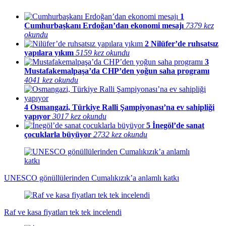
1
Cumhurbaşkanı Erdoğan’dan ekonomi mesajı
7379 kez
okundu
2
Nilüfer’de ruhsatsız
yapılara yıkım
5159 kez okundu
3
Mustafakemalpaşa’da CHP’den yoğun saha programı
4041 kez okundu
4
Osmangazi, Türkiye Ralli Şampiyonası’na ev sahipliği
yapıyor
3017 kez okundu
5
İnegöl’de sanat
çocuklarla büyüyor
2732 kez okundu
UNESCO gönüllülerinden Cumalıkızık’a anlamlı katkı
Raf ve kasa fiyatları tek tek incelendi