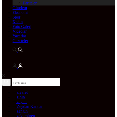
Pariteler
Gündem
Ekonomi
Spor
Kadın
Foto Galeri
Videolar
Yazarlar
Gazeteler
ziyaret
zihin
zeytin
Zeydan Karalar
zengin
zeki müren