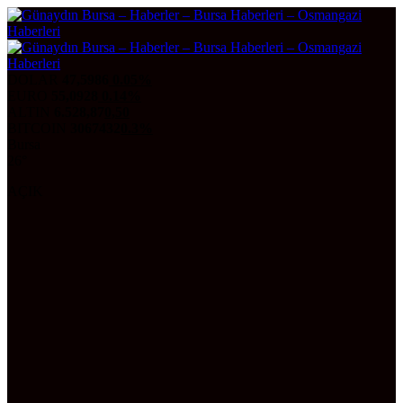
DOLAR
47,5986
0.05%
EURO
55,0928
0.14%
ALTIN
6.528,87
0,50
BITCOIN
3067432
0.3%
Bursa
26°
AÇIK