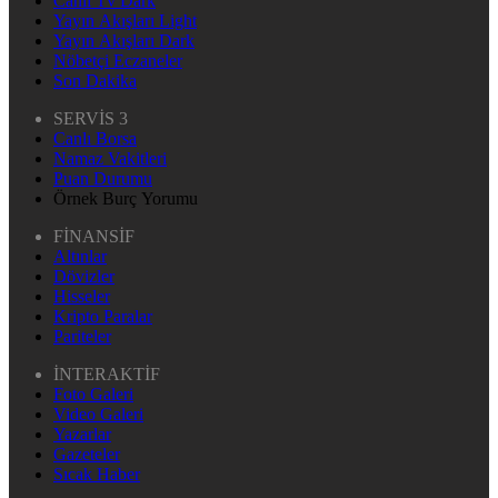
Canlı Tv Dark
Yayın Akışları Light
Yayın Akışları Dark
Nöbetçi Eczaneler
Son Dakika
SERVİS 3
Canlı Borsa
Namaz Vakitleri
Puan Durumu
Örnek Burç Yorumu
FİNANSİF
Altınlar
Dövizler
Hisseler
Kripto Paralar
Pariteler
İNTERAKTİF
Foto Galeri
Video Galeri
Yazarlar
Gazeteler
Sıcak Haber