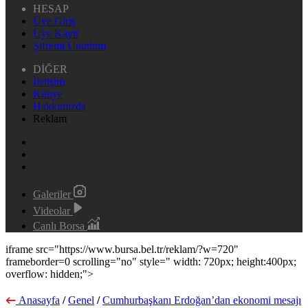
HESAP
Üye Giriş
Üye Kayıt
Şifremi Unuttum
DİĞER
İletişim
Künye
Hakkımızda
Reklam
Galeriler
Videolar
Canlı Borsa
iframe src="https://www.bursa.bel.tr/reklam/?w=720"
frameborder=0 scrolling="no" style=" width: 720px; height:400px;
overflow: hidden;">
Anasayfa
/
Genel
/
Cumhurbaşkanı Erdoğan’dan ekonomi mesajı