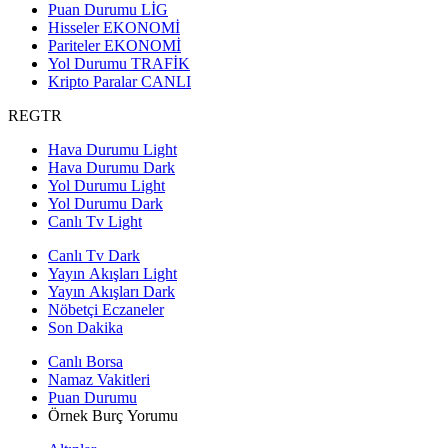
Puan Durumu
LİG
Hisseler
EKONOMİ
Pariteler
EKONOMİ
Yol Durumu
TRAFİK
Kripto Paralar
CANLI
REGTR
Hava Durumu Light
Hava Durumu Dark
Yol Durumu Light
Yol Durumu Dark
Canlı Tv Light
Canlı Tv Dark
Yayın Akışları Light
Yayın Akışları Dark
Nöbetçi Eczaneler
Son Dakika
Canlı Borsa
Namaz Vakitleri
Puan Durumu
Örnek Burç Yorumu