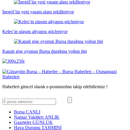
İnegöl’ün yeni yaşam alanı şekilleniyor
Keles’in ulaşım altyapısı güçleniyor
Kapalı gişe oyunun Bursa durağına yoğun ilgi
Haberleri güncel olarak e-postanızdan takip edebilirsiniz !
Borsa
CANLI
Namaz Vakitleri
ANLIK
Gazeteler
GÜNLÜK
Hava Durumu
TAHMİNİ