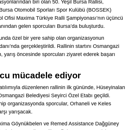
syonlarından biri olan 50. Yeşil Bursa Rallisi,
e Bursa Otomobil Sporları Spor Kulübü (BOSSEK)
rol Ofisi Maxima Türkiye Ralli Şampiyonası’nın üçüncü
 yanından gelen sporcuları Bursa’da buluşturdu.
orunda özel bir yere sahip olan organizasyonun
ı’nda gerçekleştirildi. Rallinin startını Osmangazi
, yarış öncesinde sporcuları ziyaret ederek başarı
rcu mücadele ediyor
tılımıyla düzenlenen rallinin ilk gününde, Hüseyinalan
Osmangazi Belediyesi Seyirci Özel Etabı geçildi.
hip organizasyonda sporcular, Orhaneli ve Keles
rşı yarışacak.
i Maxima Göynükbelen ve Remed Assistance Dağgüney