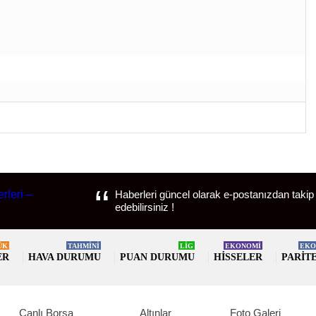
Haberleri güncel olarak e-postanızdan takip
edebilirsiniz !
ÜK
TAHMİNİ
LİG
EKONOMİ
EKO
ER
HAVA DURUMU
PUAN DURUMU
HISSELER
PARIT
Canlı Borsa
Altınlar
Foto Galeri