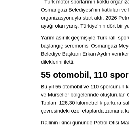
Türk motor sporlarının köklü organiza
Osmangazi Belediyesi’nin katkıları v
organizasyonuyla start aldı. 2026 Pet
ayağı olan yarış, Türkiye’nin dört bir
Yarım asırlık geçmişiyle Türk ralli sp
başlangıç seremonisi Osmangazi Meydan
Belediye Başkanı Erkan Aydın verirken
dileklerini iletti.
55 otomobil, 110 spo
Bu yıl 55 otomobil ve 110 sporcunun ka
ve Mürseller bölgelerinde oluşturulan 
Toplam 126,30 kilometrelik parkura sa
çevresindeki özel etaplarda zamana ka
Rallinin ikinci gününde Petrol Ofis