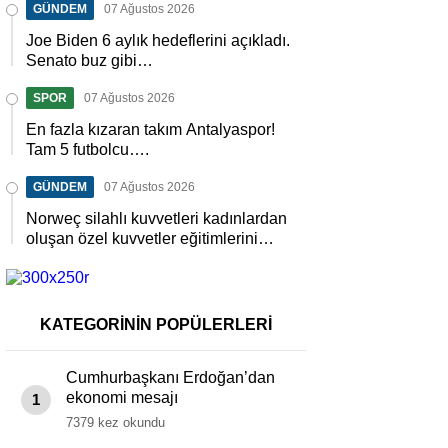
GÜNDEM
07 Ağustos 2026
Joe Biden 6 aylık hedeflerini açıkladı.
Senato buz gibi…
SPOR
07 Ağustos 2026
En fazla kızaran takım Antalyaspor!
Tam 5 futbolcu….
GÜNDEM
07 Ağustos 2026
Norweç silahlı kuvvetleri kadınlardan
oluşan özel kuvvetler eğitimlerini
başlattı.
KATEGORİNİN POPÜLERLERİ
Cumhurbaşkanı Erdoğan’dan
ekonomi mesajı
1
7379 kez okundu