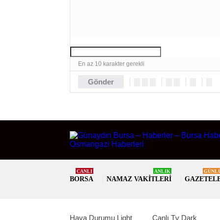
En az 10 karakter gerekli
Gönder
CANLI
ANLIK
GÜNL
BORSA
NAMAZ VAKITLERI
GAZETEL
Hava Durumu Light
Canlı Tv Dark