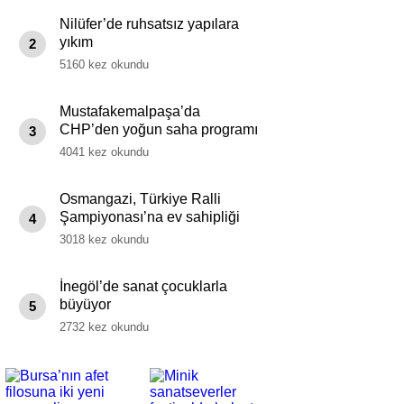
Nilüfer’de ruhsatsız yapılara
yıkım
2
5160 kez okundu
Mustafakemalpaşa’da
CHP’den yoğun saha programı
3
4041 kez okundu
Osmangazi, Türkiye Ralli
Şampiyonası’na ev sahipliği
4
yapıyor
3018 kez okundu
İnegöl’de sanat çocuklarla
büyüyor
5
2732 kez okundu