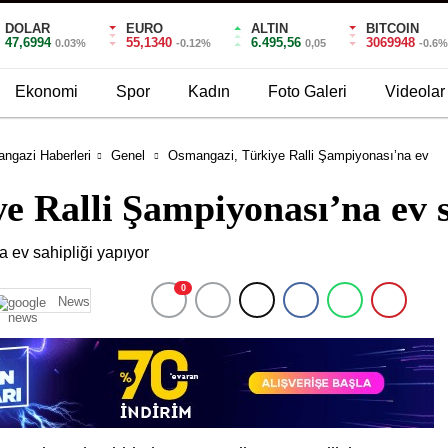
DOLAR
EURO
ALTIN
BITCOIN
47,6994
55,1340
6.495,56
3069948
0.03%
-0.12%
0,05
-0.6
Ekonomi
Spor
Kadın
Foto Galeri
Videolar
ngazi Haberleri
Genel
Osmangazi, Türkiye Ralli Şampiyonası’na ev
 Ralli Şampiyonası’na ev s
0
News