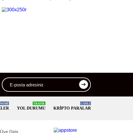
festivalinde tanıtılacak
buluşturuyor
NOMİ
TRAFİK
CANLI
ELER
YOL DURUMU
KRIPTO PARALAR
Üye Giriş