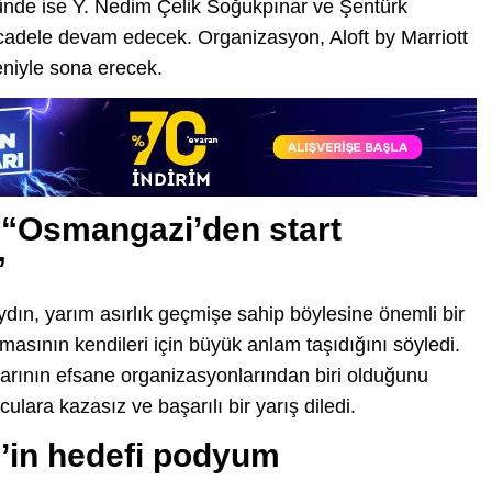
gününde ise Y. Nedim Çelik Soğukpınar ve Şentürk
adele devam edecek. Organizasyon, Aloft by Marriott
niyle sona erecek.
 “Osmangazi’den start
”
ın, yarım asırlık geçmişe sahip böylesine önemli bir
ının kendileri için büyük anlam taşıdığını söyledi.
rlarının efsane organizasyonlarından biri olduğunu
lara kazasız ve başarılı bir yarış diledi.
’in hedefi podyum