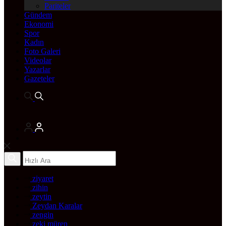
Pariteler
Gündem
Ekonomi
Spor
Kadın
Foto Galeri
Videolar
Yazarlar
Gazeteler
ziyaret
zihin
zeytin
Zeydan Karalar
zengin
zeki müren