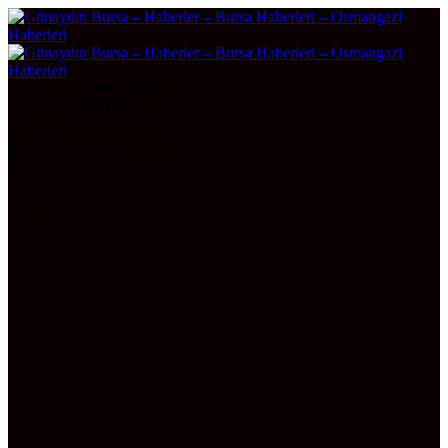
DOLAR
47,5995
0.06%
EURO
55,0220
0.01%
ALTIN
6.539,93
0,67
BITCOIN
3076223
0.2%
Bursa
31°
AÇIK