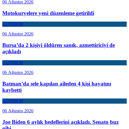
06 Ağustos 2026
Motokuryelere yeni düzenleme getirildi
GÜNDEM
06 Ağustos 2026
Bursa’da 2 kişiyi öldüren sanık, azmettiriciyi de
açıkladı
GÜNDEM
06 Ağustos 2026
Batman’da sele kapılan aileden 4 kişi hayatını
kaybetti
GÜNDEM
06 Ağustos 2026
Joe Biden 6 aylık hedeflerini açıkladı. Senato buz
gibi…