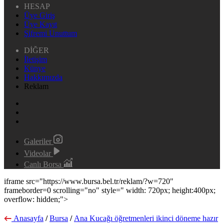
HESAP
Üye Giriş
Üye Kayıt
Şifremi Unuttum
DİĞER
İletişim
Künye
Hakkımızda
Reklam
Galeriler
Videolar
Canlı Borsa
iframe src="https://www.bursa.bel.tr/reklam/?w=720"
frameborder=0 scrolling="no" style=" width: 720px; height:400px;
overflow: hidden;">
Anasayfa
/
Bursa
/
Ana Kucağı öğretmenleri ikinci döneme hazır