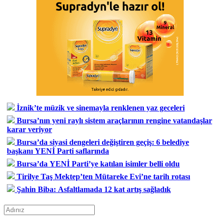
İznik’te müzik ve sinemayla renklenen yaz geceleri
Bursa’nın yeni raylı sistem araçlarının rengine vatandaşlar
karar veriyor
Bursa’da siyasi dengeleri değiştiren geçiş: 6 belediye
başkanı YENİ Parti saflarında
Bursa’da YENİ Parti’ye katılan isimler belli oldu
Tirilye Taş Mektep’ten Mütareke Evi’ne tarih rotası
Şahin Biba: Asfaltlamada 12 kat artış sağladık