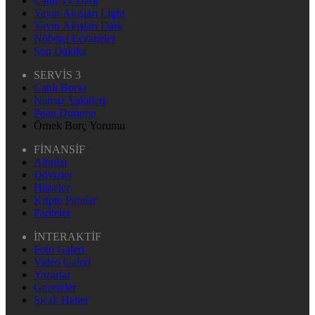
Canlı Tv Dark
Yayın Akışları Light
Yayın Akışları Dark
Nöbetçi Eczaneler
Son Dakika
SERVİS 3
Canlı Borsa
Namaz Vakitleri
Puan Durumu
Örnek Burç Yorumu
FİNANSİF
Altınlar
Dövizler
Hisseler
Kripto Paralar
Pariteler
İNTERAKTİF
Foto Galeri
Video Galeri
Yazarlar
Gazeteler
Sıcak Haber