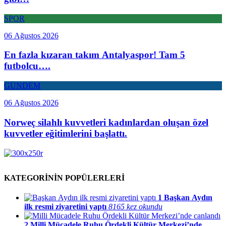
SPOR
06 Ağustos 2026
En fazla kızaran takım Antalyaspor! Tam 5
futbolcu….
GÜNDEM
06 Ağustos 2026
Norweç silahlı kuvvetleri kadınlardan oluşan özel
kuvvetler eğitimlerini başlattı.
KATEGORİNİN POPÜLERLERİ
1
Başkan Aydın
ilk resmi ziyaretini yaptı
8165 kez okundu
2
Milli Mücadele Ruhu Ördekli Kültür Merkezi’nde