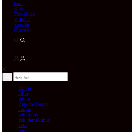
Spor
Kadın
Foto Galeri
Videolar
Yazarlar
Gazeteler
ziyaret
zihin
zeytin
Zeydan Karalar
zengin
zeki müren
zeki demirkubuz
zeka
zarar