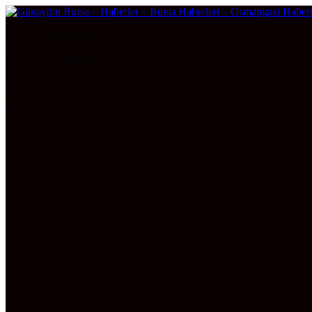
DOLAR
47,7041
0.15%
EURO
55,2108
0.33%
ALTIN
6.650,64
2,43
BITCOIN
3086910
-0.1%
Bursa
27°
AÇIK