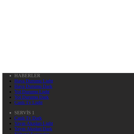
HABERLER
Hava Durumu Light
Hava Durumu Dark
Yol Durumu Light
Yol Durumu Dark
Canlı Tv Light
SERVİS 1
Canlı Tv Dark
Yayın Akışları Light
Yayın Akışları Dark