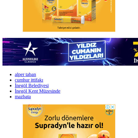
alper taban
cumhur ittifakı
İnegöl Belediyesi
İnegöl Kent Müzesinde
mazbata