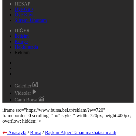
HESAP
Üye Giriş
Üye Kayıt
Şifremi Unuttum
DİĞER
İletişim
Künye
Hakkımızda
Reklam
Galeriler
Videolar
Canlı Borsa
iframe src="https://www.bursa.bel.tr/reklam/?w=720"
frameborder=0 scrolling="no" style=" width: 720px; height:400px;
overflow: hidden;">
Anasayfa
/
Bursa
/
Başkan Alper Taban mazbatasını aldı