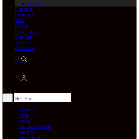
Pariteler
Gündem
Ekonomi
Spor
Kadın
Foto Galeri
Videolar
Yazarlar
Gazeteler
ziyaret
zihin
zeytin
Zeydan Karalar
zengin
zeki müren