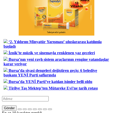
‘2. Yıldırım Minyatür Yarışması’ uluslararası katılımla
başladı
İznik’te müzik ve sinemayla renklenen yaz geceleri
Bursa’nın yeni raylı sistem araçlarının rengine vatandaşlar
karar veriyor
Bursa’da siyasi dengeleri değiştiren geçiş: 6 belediye
başkanı YENİ Parti saflarında
Bursa’da YENİ Parti’ye katılan isimler belli oldu
Tirilye Taş Mektep’ten Mütareke Evi’ne tarih rotası
Gönder
En az 10 karakter gerekli