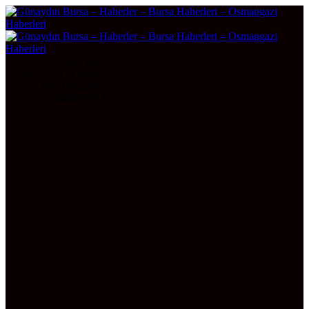
DOLAR
47,7027
0.15%
EURO
55,2131
0.35%
ALTIN
6.651,05
2,44
BITCOIN
3088039
0.3%
Bursa
30°
AÇIK