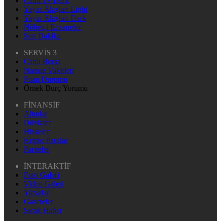
Canlı Tv Dark
Yayın Akışları Light
Yayın Akışları Dark
Nöbetçi Eczaneler
Son Dakika
SERVİS 3
Canlı Borsa
Namaz Vakitleri
Puan Durumu
Örnek Burç Yorumu
FİNANSİF
Altınlar
Dövizler
Hisseler
Kripto Paralar
Pariteler
İNTERAKTİF
Foto Galeri
Video Galeri
Yazarlar
Gazeteler
Sıcak Haber