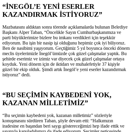
“İNEGÖL’E YENİ ESERLER
KAZANDIRMAK İSTİYORUZ”
Mazbatasını aldıktan sonra törende açıklamalarda bulunan Belediye
Başkanı Alper Taban, “Öncelikle Sayın Cumhurbaşkanımıza ve
parti büyüklerimize bizlere bu imkanı verdikleri için teşekkür
ediyorum. Bu işin bir nasip işi olduğunu hepimiz çok iyi biliyoruz.
Ben de nasibimi yaşıyorum. Geçtiğimiz 5 yıl boyunca önceki dönem
meclis üyelerimizle İnegöl’ümüzde çok güzel çalışmalar yaptık. Bu
şehirde eserimiz ve izimiz var diyecek çok güzel çalışmalar ortaya
koyduk. Yeni dönem için de iktidarı ve muhalefetiyle 37 kişiyle
güzel bir ekip olduk. Şimdi artık İnegöl’e yeni eserler kazandırmak
istiyoruz” dedi.
“BU SEÇİMİN KAYBEDENİ YOK,
KAZANAN MİLLETİMİZ”
“Bu seçimin kaybedeni yok, kazanan milletimiz” sözleriyle
konuşmasını sürdüren Taban, şöyle devam etti: “Halkımızın
iradesine en başından beri saygı göstereceğimizi hep ifade ettik ve
saygıyla karşıladığımızı da ifade ediyorum. Seçimler neticesinde