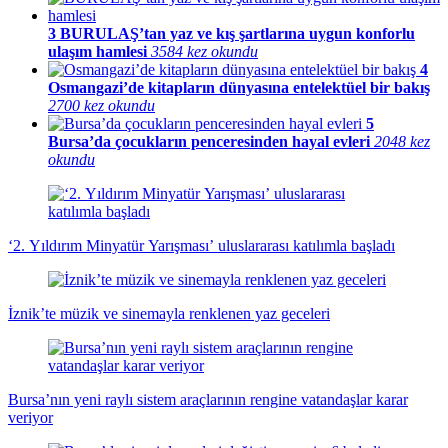
3
BURULAŞ’tan yaz ve kış şartlarına uygun konforlu
ulaşım hamlesi
3584 kez okundu
4
Osmangazi’de kitapların dünyasına entelektüel bir bakış
2700 kez okundu
5
Bursa’da çocukların penceresinden hayal evleri
2048 kez
okundu
‘2. Yıldırım Minyatür Yarışması’ uluslararası katılımla başladı
İznik’te müzik ve sinemayla renklenen yaz geceleri
Bursa’nın yeni raylı sistem araçlarının rengine vatandaşlar karar
veriyor