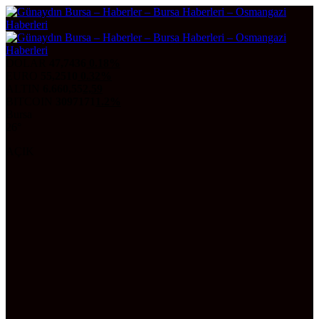
DOLAR
47,7436
0.18%
EURO
55,2510
0.32%
ALTIN
6.660,55
2,59
BITCOIN
3097171
1.2%
Bursa
26°
AÇIK