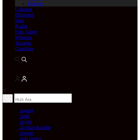
Pariteler
Gündem
Ekonomi
Spor
Kadın
Foto Galeri
Videolar
Yazarlar
Gazeteler
ziyaret
zihin
zeytin
Zeydan Karalar
zengin
zeki müren