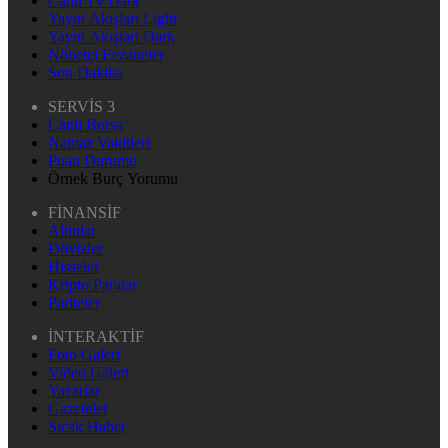
Canlı Tv Dark
Yayın Akışları Light
Yayın Akışları Dark
Nöbetçi Eczaneler
Son Dakika
SERVİS 3
Canlı Borsa
Namaz Vakitleri
Puan Durumu
Örnek Burç Yorumu
FİNANSİF
Altınlar
Dövizler
Hisseler
Kripto Paralar
Pariteler
İNTERAKTİF
Foto Galeri
Video Galeri
Yazarlar
Gazeteler
Sıcak Haber