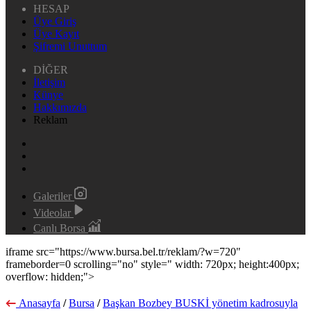
HESAP
Üye Giriş
Üye Kayıt
Şifremi Unuttum
DİĞER
İletişim
Künye
Hakkımızda
Reklam
Galeriler
Videolar
Canlı Borsa
iframe src="https://www.bursa.bel.tr/reklam/?w=720"
frameborder=0 scrolling="no" style=" width: 720px; height:400px;
overflow: hidden;">
Anasayfa
/
Bursa
/
Başkan Bozbey BUSKİ yönetim kadrosuyla