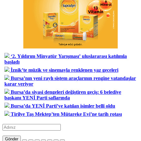
‘2. Yıldırım Minyatür Yarışması’ uluslararası katılımla
başladı
İznik’te müzik ve sinemayla renklenen yaz geceleri
Bursa’nın yeni raylı sistem araçlarının rengine vatandaşlar
karar veriyor
Bursa’da siyasi dengeleri değiştiren geçiş: 6 belediye
başkanı YENİ Parti saflarında
Bursa’da YENİ Parti’ye katılan isimler belli oldu
Tirilye Taş Mektep’ten Mütareke Evi’ne tarih rotası
Gönder