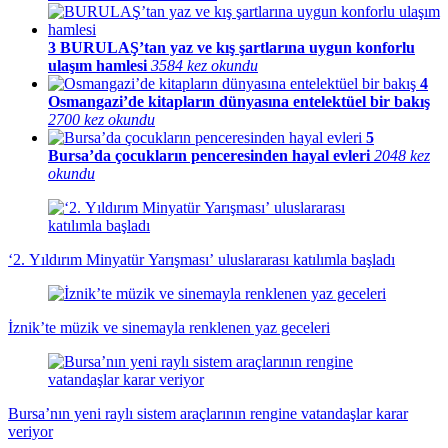
3
BURULAŞ’tan yaz ve kış şartlarına uygun konforlu
ulaşım hamlesi
3584 kez okundu
4
Osmangazi’de kitapların dünyasına entelektüel bir bakış
2700 kez okundu
5
Bursa’da çocukların penceresinden hayal evleri
2048 kez
okundu
‘2. Yıldırım Minyatür Yarışması’ uluslararası katılımla başladı
İznik’te müzik ve sinemayla renklenen yaz geceleri
Bursa’nın yeni raylı sistem araçlarının rengine vatandaşlar karar
veriyor