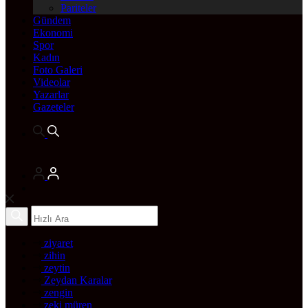
Pariteler
Gündem
Ekonomi
Spor
Kadın
Foto Galeri
Videolar
Yazarlar
Gazeteler
ziyaret
zihin
zeytin
Zeydan Karalar
zengin
zeki müren