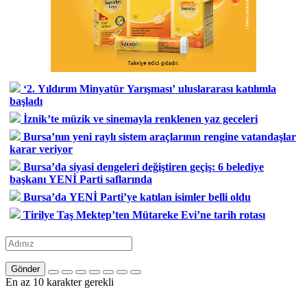
‘2. Yıldırım Minyatür Yarışması’ uluslararası katılımla
başladı
İznik’te müzik ve sinemayla renklenen yaz geceleri
Bursa’nın yeni raylı sistem araçlarının rengine vatandaşlar
karar veriyor
Bursa’da siyasi dengeleri değiştiren geçiş: 6 belediye
başkanı YENİ Parti saflarında
Bursa’da YENİ Parti’ye katılan isimler belli oldu
Tirilye Taş Mektep’ten Mütareke Evi’ne tarih rotası
Gönder
En az 10 karakter gerekli