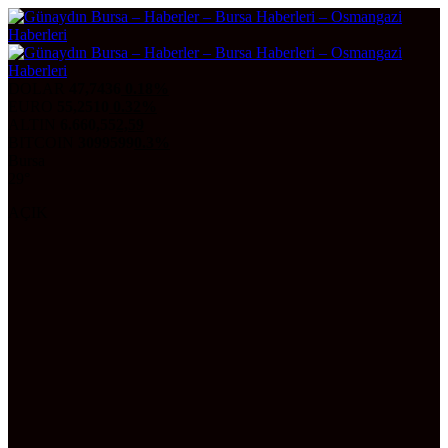
DOLAR
47,7436
0.18%
EURO
55,2510
0.32%
ALTIN
6.660,55
2,59
BITCOIN
3099599
0.3%
Bursa
29°
AÇIK