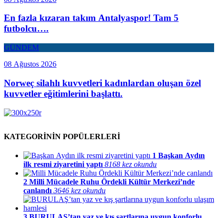
En fazla kızaran takım Antalyaspor! Tam 5
futbolcu….
GÜNDEM
08 Ağustos 2026
Norweç silahlı kuvvetleri kadınlardan oluşan özel
kuvvetler eğitimlerini başlattı.
KATEGORİNİN POPÜLERLERİ
1
Başkan Aydın
ilk resmi ziyaretini yaptı
8168 kez okundu
2
Milli Mücadele Ruhu Ördekli Kültür Merkezi’nde
canlandı
3646 kez okundu
3
BURULAŞ’tan yaz ve kış şartlarına uygun konforlu