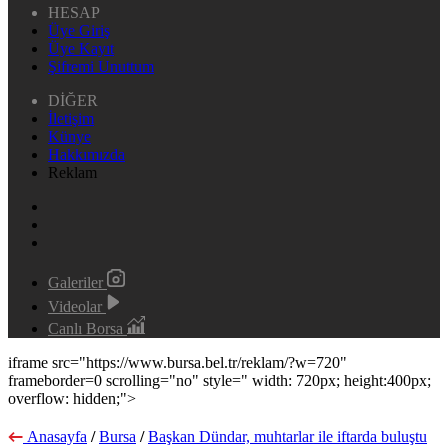
HESAP
Üye Giriş
Üye Kayıt
Şifremi Unuttum
DİĞER
İletişim
Künye
Hakkımızda
Reklam
Galeriler
Videolar
Canlı Borsa
iframe src="https://www.bursa.bel.tr/reklam/?w=720"
frameborder=0 scrolling="no" style=" width: 720px; height:400px;
overflow: hidden;">
Anasayfa
/
Bursa
/
Başkan Dündar, muhtarlar ile iftarda buluştu