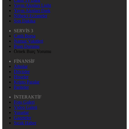
Canlı Tv Dark
Yayın Akışları Light
Yayın Akışları Dark
Nöbetçi Eczaneler
Son Dakika
SERVİS 3
Canlı Borsa
Namaz Vakitleri
Puan Durumu
Örnek Burç Yorumu
FİNANSİF
Altınlar
Dövizler
Hisseler
Kripto Paralar
Pariteler
İNTERAKTİF
Foto Galeri
Video Galeri
Yazarlar
Gazeteler
Sıcak Haber