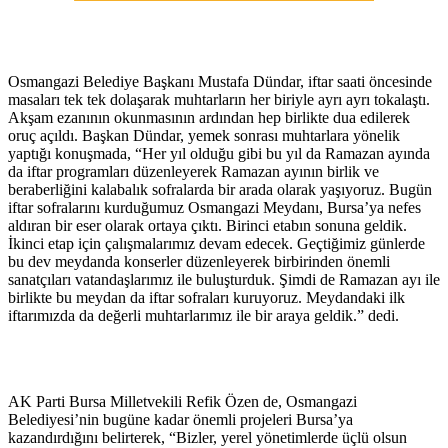
Osmangazi Belediye Başkanı Mustafa Dündar, iftar saati öncesinde
masaları tek tek dolaşarak muhtarların her biriyle ayrı ayrı tokalaştı.
Akşam ezanının okunmasının ardından hep birlikte dua edilerek
oruç açıldı. Başkan Dündar, yemek sonrası muhtarlara yönelik
yaptığı konuşmada, “Her yıl olduğu gibi bu yıl da Ramazan ayında
da iftar programları düzenleyerek Ramazan ayının birlik ve
beraberliğini kalabalık sofralarda bir arada olarak yaşıyoruz. Bugün
iftar sofralarını kurduğumuz Osmangazi Meydanı, Bursa’ya nefes
aldıran bir eser olarak ortaya çıktı. Birinci etabın sonuna geldik.
İkinci etap için çalışmalarımız devam edecek. Geçtiğimiz günlerde
bu dev meydanda konserler düzenleyerek birbirinden önemli
sanatçıları vatandaşlarımız ile buluşturduk. Şimdi de Ramazan ayı ile
birlikte bu meydan da iftar sofraları kuruyoruz. Meydandaki ilk
iftarımızda da değerli muhtarlarımız ile bir araya geldik.” dedi.
AK Parti Bursa Milletvekili Refik Özen de, Osmangazi
Belediyesi’nin bugüne kadar önemli projeleri Bursa’ya
kazandırdığını belirterek, “Bizler, yerel yönetimlerde üçlü olsun