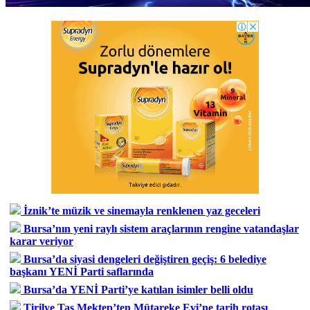
İznik’te müzik ve sinemayla renklenen yaz geceleri
Bursa’nın yeni raylı sistem araçlarının rengine vatandaşlar
karar veriyor
Bursa’da siyasi dengeleri değiştiren geçiş: 6 belediye
başkanı YENİ Parti saflarında
Bursa’da YENİ Parti’ye katılan isimler belli oldu
Tirilye Taş Mektep’ten Mütareke Evi’ne tarih rotası