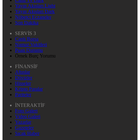
Canlı Tv Dark
Yayın Akışları Light
Yayın Akışları Dark
Nöbetçi Eczaneler
Son Dakika
SERVİS 3
Canlı Borsa
Namaz Vakitleri
Puan Durumu
Örnek Burç Yorumu
FİNANSİF
Altınlar
Dövizler
Hisseler
Kripto Paralar
Pariteler
İNTERAKTİF
Foto Galeri
Video Galeri
Yazarlar
Gazeteler
Sıcak Haber