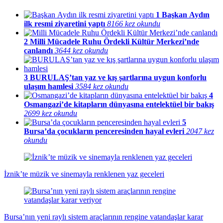
1
Başkan Aydın
ilk resmi ziyaretini yaptı
8166 kez okundu
2
Milli Mücadele Ruhu Ördekli Kültür Merkezi’nde
canlandı
3644 kez okundu
3
BURULAŞ’tan yaz ve kış şartlarına uygun konforlu
ulaşım hamlesi
3584 kez okundu
4
Osmangazi’de kitapların dünyasına entelektüel bir bakış
2699 kez okundu
5
Bursa’da çocukların penceresinden hayal evleri
2047 kez
okundu
İznik’te müzik ve sinemayla renklenen yaz geceleri
Bursa’nın yeni raylı sistem araçlarının rengine vatandaşlar karar