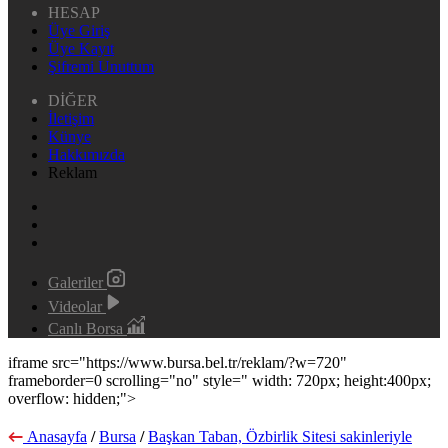
HESAP
Üye Giriş
Üye Kayıt
Şifremi Unuttum
DİĞER
İletişim
Künye
Hakkımızda
Reklam
Galeriler
Videolar
Canlı Borsa
iframe src="https://www.bursa.bel.tr/reklam/?w=720"
frameborder=0 scrolling="no" style=" width: 720px; height:400px;
overflow: hidden;">
Anasayfa
/
Bursa
/
Başkan Taban, Özbirlik Sitesi sakinleriyle