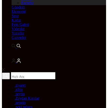
Pariteler
Gündem
Ekonomi
Spor
Kadın
Foto Galeri
Videolar
Yazarlar
Gazeteler
ziyaret
zihin
zeytin
Zeydan Karalar
zengin
zeki müren