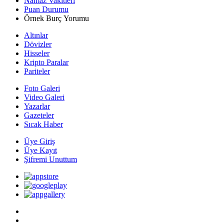
Namaz Vakitleri
Puan Durumu
Örnek Burç Yorumu
Altınlar
Dövizler
Hisseler
Kripto Paralar
Pariteler
Foto Galeri
Video Galeri
Yazarlar
Gazeteler
Sıcak Haber
Üye Giriş
Üye Kayıt
Şifremi Unuttum