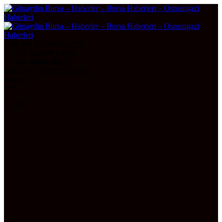
DOLAR
47,7074
0.17%
EURO
55,0490
0.05%
ALTIN
6.604,48
1,72
BITCOIN
3088216
-0.3%
Bursa
28°
AÇIK