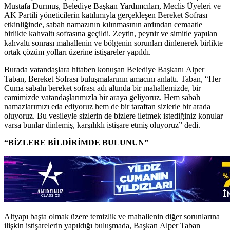
Mustafa Durmuş, Belediye Başkan Yardımcıları, Meclis Üyeleri ve
AK Partili yöneticilerin katılımıyla gerçekleşen Bereket Sofrası
etkinliğinde, sabah namazının kılınmasının ardından cemaatle
birlikte kahvaltı sofrasına geçildi. Zeytin, peynir ve simitle yapılan
kahvaltı sonrası mahallenin ve bölgenin sorunları dinlenerek birlikte
ortak çözüm yolları üzerine istişareler yapıldı.
Burada vatandaşlara hitaben konuşan Belediye Başkanı Alper
Taban, Bereket Sofrası buluşmalarının amacını anlattı. Taban, “Her
Cuma sabahı bereket sofrası adı altında bir mahallemizde, bir
camimizde vatandaşlarımızla bir araya geliyoruz. Hem sabah
namazlarımızı eda ediyoruz hem de bir taraftan sizlerle bir arada
oluyoruz. Bu vesileyle sizlerin de bizlere iletmek istediğiniz konular
varsa bunlar dinlemiş, karşılıklı istişare etmiş oluyoruz” dedi.
“BİZLERE BİLDİRİMDE BULUNUN”
Altyapı başta olmak üzere temizlik ve mahallenin diğer sorunlarına
ilişkin istişarelerin yapıldığı buluşmada, Başkan Alper Taban