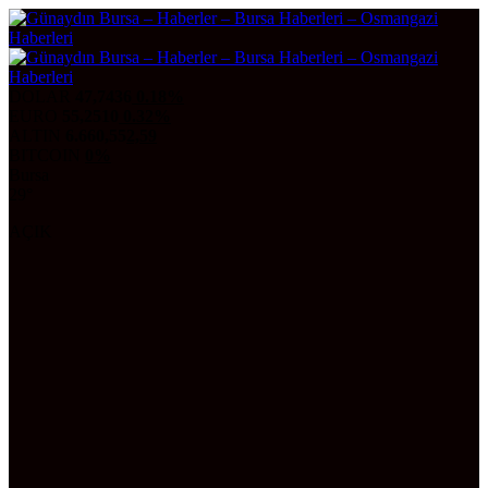
DOLAR
47,7436
0.18%
EURO
55,2510
0.32%
ALTIN
6.660,55
2,59
BITCOIN
0%
Bursa
29°
AÇIK