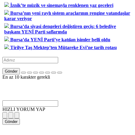
İznik’te müzik ve sinemayla renklenen yaz geceleri
Bursa’nın yeni raylı sistem araçlarının rengine vatandaşlar
karar veriyor
Bursa’da siyasi dengeleri değiştiren geçiş: 6 belediye
başkanı YENİ Parti saflarında
Bursa’da YENİ Parti’ye katılan isimler belli oldu
Tirilye Taş Mektep’ten Mütareke Evi’ne tarih rotası
Gönder
En az 10 karakter gerekli
HIZLI YORUM YAP
Gönder