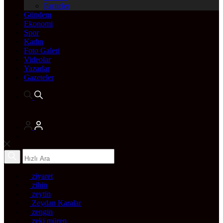
Pariteler
Gündem
Ekonomi
Spor
Kadın
Foto Galeri
Videolar
Yazarlar
Gazeteler
ziyaret
zihin
zeytin
Zeydan Karalar
zengin
zeki müren