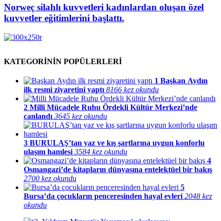
Norweç silahlı kuvvetleri kadınlardan oluşan özel
kuvvetler eğitimlerini başlattı.
KATEGORİNİN POPÜLERLERİ
1
Başkan Aydın
ilk resmi ziyaretini yaptı
8166 kez okundu
2
Milli Mücadele Ruhu Ördekli Kültür Merkezi’nde
canlandı
3645 kez okundu
3
BURULAŞ’tan yaz ve kış şartlarına uygun konforlu
ulaşım hamlesi
3584 kez okundu
4
Osmangazi’de kitapların dünyasına entelektüel bir bakış
2700 kez okundu
5
Bursa’da çocukların penceresinden hayal evleri
2048 kez
okundu