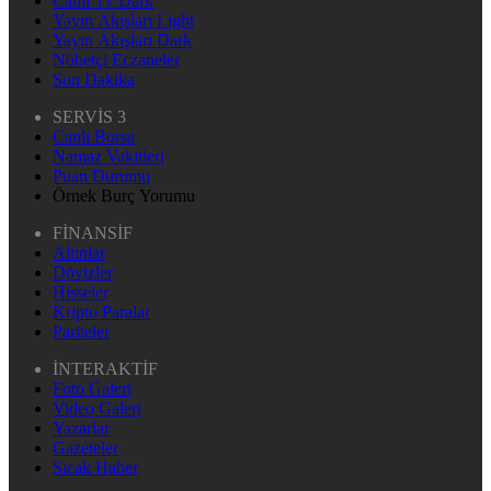
Canlı Tv Dark
Yayın Akışları Light
Yayın Akışları Dark
Nöbetçi Eczaneler
Son Dakika
SERVİS 3
Canlı Borsa
Namaz Vakitleri
Puan Durumu
Örnek Burç Yorumu
FİNANSİF
Altınlar
Dövizler
Hisseler
Kripto Paralar
Pariteler
İNTERAKTİF
Foto Galeri
Video Galeri
Yazarlar
Gazeteler
Sıcak Haber