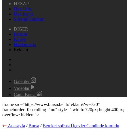
HESAP
Üye Giriş
Üye Kayıt
Şifremi Unuttum
DİĞER
İletişim
Künye
Hakkımızda
Reklam
Galeriler
Videolar
Canlı Borsa
iframe src="https://www.bursa.bel.tr/reklam/?w=720"
frameborder=0 scrolling="no" style=" width: 720px; height:400px;
overflow: hidden;">
Anasayfa
/
Bursa
/
Bereket sofrası Üçevler Camiinde kuruldu