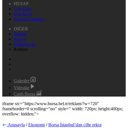
HESAP
Üye Giriş
Üye Kayıt
Şifremi Unuttum
DİĞER
İletişim
Künye
Hakkımızda
Reklam
Galeriler
Videolar
Canlı Borsa
iframe src="https://www.bursa.bel.tr/reklam/?w=720"
frameborder=0 scrolling="no" style=" width: 720px; height:400px;
overflow: hidden;">
Anasayfa
/
Ekonomi
/
Borsa İstanbul’dan çifte rekor