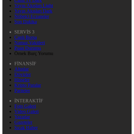
Canlı Tv Dark
Yayın Akışları Light
Yayın Akışları Dark
Nöbetçi Eczaneler
Son Dakika
SERVİS 3
Canlı Borsa
Namaz Vakitleri
Puan Durumu
Örnek Burç Yorumu
FİNANSİF
Altınlar
Dövizler
Hisseler
Kripto Paralar
Pariteler
İNTERAKTİF
Foto Galeri
Video Galeri
Yazarlar
Gazeteler
Sıcak Haber