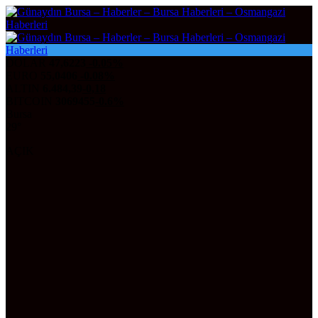
DOLAR
47,6223
-0.05%
EURO
55,0406
-0.08%
ALTIN
6.484,39
-0,18
BITCOIN
3069455
-0.6%
Bursa
29°
AÇIK