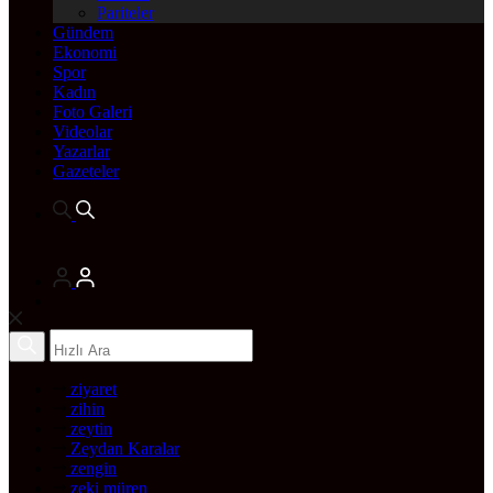
Pariteler
Gündem
Ekonomi
Spor
Kadın
Foto Galeri
Videolar
Yazarlar
Gazeteler
ziyaret
zihin
zeytin
Zeydan Karalar
zengin
zeki müren