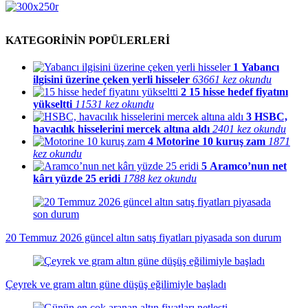
KATEGORİNİN POPÜLERLERİ
1
Yabancı
ilgisini üzerine çeken yerli hisseler
63661 kez okundu
2
15 hisse hedef fiyatını
yükseltti
11531 kez okundu
3
HSBC,
havacılık hisselerini mercek altına aldı
2401 kez okundu
4
Motorine 10 kuruş zam
1871
kez okundu
5
Aramco’nun net
kârı yüzde 25 eridi
1788 kez okundu
20 Temmuz 2026 güncel altın satış fiyatları piyasada son durum
Çeyrek ve gram altın güne düşüş eğilimiyle başladı