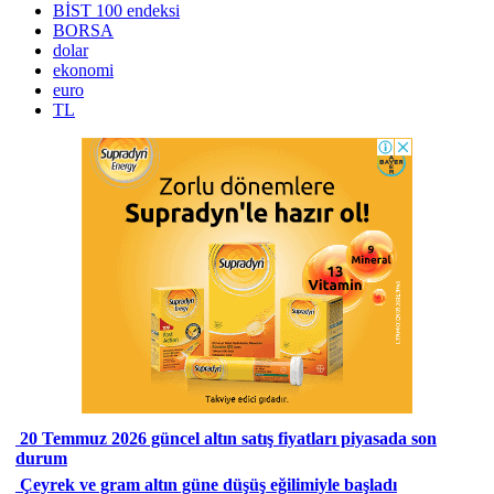
BİST 100 endeksi
BORSA
dolar
ekonomi
euro
TL
20 Temmuz 2026 güncel altın satış fiyatları piyasada son
durum
Çeyrek ve gram altın güne düşüş eğilimiyle başladı