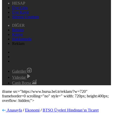
HESAP
Üye Giriş
Üye Kayıt
Şifremi Unuttum
DİĞER
İletişim
Künye
Hakkımızda
Reklam
Galeriler
Videolar
Canlı Borsa
iframe src="https://www.bursa.bel.tr/reklam/?w=720"
frameborder=0 scrolling="no" style=" width: 720px; height:400px;
overflow: hidden;">
Anasayfa
/
Ekonomi
/
BTSO Üyeleri Hindistan’ın Ticaret