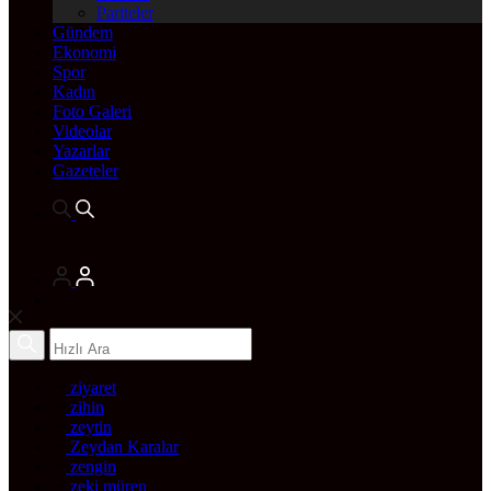
Pariteler
Gündem
Ekonomi
Spor
Kadın
Foto Galeri
Videolar
Yazarlar
Gazeteler
ziyaret
zihin
zeytin
Zeydan Karalar
zengin
zeki müren