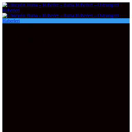
DOLAR
47,7091
0.17%
EURO
55,0442
0.04%
ALTIN
6.620,07
1,96
BITCOIN
3090981
-0.1%
Bursa
28°
AÇIK