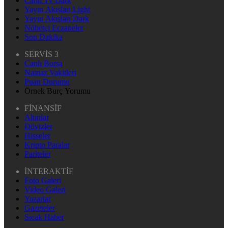
Canlı Tv Dark
Yayın Akışları Light
Yayın Akışları Dark
Nöbetçi Eczaneler
Son Dakika
SERVİS 3
Canlı Borsa
Namaz Vakitleri
Puan Durumu
Örnek Burç Yorumu
FİNANSİF
Altınlar
Dövizler
Hisseler
Kripto Paralar
Pariteler
İNTERAKTİF
Foto Galeri
Video Galeri
Yazarlar
Gazeteler
Sıcak Haber