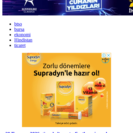
btso
bursa
ekonomi
Hindistan
ticaret