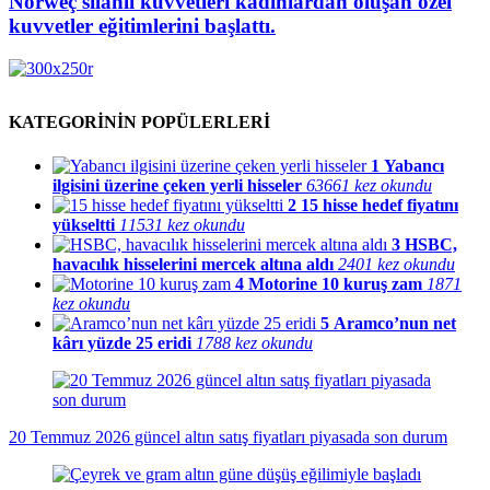
Norweç silahlı kuvvetleri kadınlardan oluşan özel
kuvvetler eğitimlerini başlattı.
KATEGORİNİN POPÜLERLERİ
1
Yabancı
ilgisini üzerine çeken yerli hisseler
63661 kez okundu
2
15 hisse hedef fiyatını
yükseltti
11531 kez okundu
3
HSBC,
havacılık hisselerini mercek altına aldı
2401 kez okundu
4
Motorine 10 kuruş zam
1871
kez okundu
5
Aramco’nun net
kârı yüzde 25 eridi
1788 kez okundu
20 Temmuz 2026 güncel altın satış fiyatları piyasada son durum