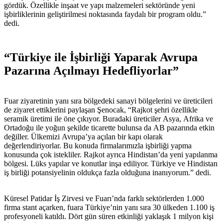
gördük. Özellikle inşaat ve yapı malzemeleri sektöründe yeni
işbirliklerinin geliştirilmesi noktasında faydalı bir program oldu.”
dedi.
“Türkiye ile İşbirliği Yaparak Avrupa
Pazarına Açılmayı Hedefliyorlar”
Fuar ziyaretinin yanı sıra bölgedeki sanayi bölgelerini ve üreticileri
de ziyaret ettiklerini paylaşan Şenocak, “Rajkot şehri özellikle
seramik üretimi ile öne çıkıyor. Buradaki üreticiler Asya, Afrika ve
Ortadoğu ile yoğun şekilde ticarette bulunsa da AB pazarında etkin
değiller. Ülkemizi Avrupa’ya açılan bir kapı olarak
değerlendiriyorlar. Bu konuda firmalarımızla işbirliği yapma
konusunda çok istekliler. Rajkot ayrıca Hindistan’da yeni yapılanma
bölgesi. Lüks yapılar ve konutlar inşa ediliyor. Türkiye ve Hindistan
iş birliği potansiyelinin oldukça fazla olduğuna inanıyorum.” dedi.
Küresel Patidar İş Zirvesi ve Fuarı’nda farklı sektörlerden 1.000
firma stant açarken, fuara Türkiye’nin yanı sıra 30 ülkeden 1.100 iş
profesyoneli katıldı. Dört gün süren etkinliği yaklaşık 1 milyon kişi