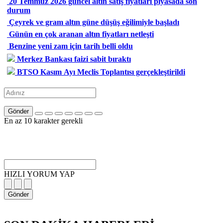
20 Temmuz 2026 güncel altın satış fiyatları piyasada son
durum
Çeyrek ve gram altın güne düşüş eğilimiyle başladı
Günün en çok aranan altın fiyatları netleşti
Benzine yeni zam için tarih belli oldu
Merkez Bankası faizi sabit bıraktı
BTSO Kasım Ayı Meclis Toplantısı gerçekleştirildi
Gönder
En az 10 karakter gerekli
HIZLI YORUM YAP
Gönder