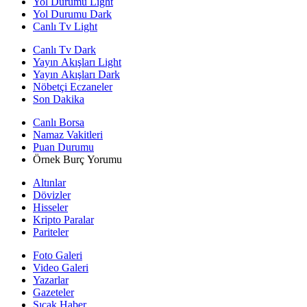
Yol Durumu Light
Yol Durumu Dark
Canlı Tv Light
Canlı Tv Dark
Yayın Akışları Light
Yayın Akışları Dark
Nöbetçi Eczaneler
Son Dakika
Canlı Borsa
Namaz Vakitleri
Puan Durumu
Örnek Burç Yorumu
Altınlar
Dövizler
Hisseler
Kripto Paralar
Pariteler
Foto Galeri
Video Galeri
Yazarlar
Gazeteler
Sıcak Haber