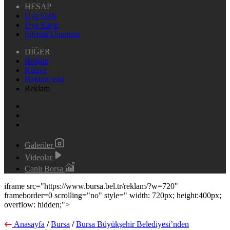
HESAP
Üye Giriş
Üye Kayıt
Şifremi Unuttum
DİĞER
İletişim
Künye
Hakkımızda
Reklam
Galeriler
Videolar
Canlı Borsa
iframe src="https://www.bursa.bel.tr/reklam/?w=720"
frameborder=0 scrolling="no" style=" width: 720px; height:400px;
overflow: hidden;">
Anasayfa
/
Bursa
/
Bursa Büyükşehir Belediyesi’nden