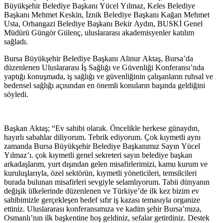
Büyükşehir Belediye Başkanı Yücel Yılmaz, Keles Belediye
Başkanı Mehmet Keskin, İznik Belediye Başkanı Kağan Mehmet
Usta, Orhangazi Belediye Başkanı Bekir Aydın, BUSKİ Genel
Müdürü Güngör Gülenç, uluslararası akademisyenler katılım
sağladı.
Bursa Büyükşehir Belediye Başkanı Alinur Aktaş, Bursa’da
düzenlenen Uluslararası İş Sağlığı ve Güvenliği Konferansı’nda
yaptığı konuşmada, iş sağlığı ve güvenliğinin çalışanların ruhsal ve
bedensel sağlığı açısından en önemli konuların başında geldiğini
söyledi.
Başkan Aktaş; “Ev sahibi olarak. Öncelikle herkese günaydın,
hayırlı sabahlar diliyorum. Tebrik ediyorum. Çok kıymetli aynı
zamanda Bursa Büyükşehir Belediye Başkanımız Sayın Yücel
Yılmaz’ı. çok kıymetli genel sekreteri sayın belediye başkan
arkadaşlarım, yurt dışından gelen misafirlerimizi, kamu kurum ve
kuruluşlarıyla, özel sektörün, kıymetli yöneticileri, temsilcileri
burada bulunan misafirleri sevgiyle selamlıyorum. Tabii dünyanın
değişik ülkelerinde düzenlenen ve Türkiye’de ilk kez bizim ev
sahibimizle gerçekleşen hedef sıfır iş kazası temasıyla organize
ettiniz. Uluslararası konferansımıza ve kadim şehir Bursa’mıza,
Osmanlı’nın ilk başkentine hoş geldiniz, sefalar getirdiniz. Destek