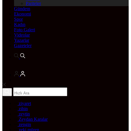
Pariteler
Gündem
Ekonomi
Spor
Kadın
Foto Galeri
Videolar
Yazarlar
Gazeteler
ziyaret
zihin
zeytin
Zeydan Karalar
zengin
zeki müren