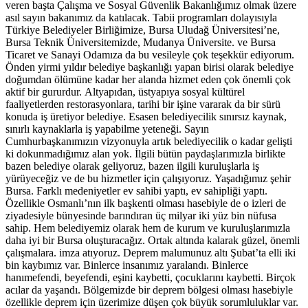
veren başta Çalışma ve Sosyal Güvenlik Bakanlığımız olmak üzere
asıl sayın bakanımız da katılacak. Tabii programları dolayısıyla
Türkiye Belediyeler Birliğimize, Bursa Uludağ Üniversitesi’ne,
Bursa Teknik Üniversitemizde, Mudanya Üniversite. ve Bursa
Ticaret ve Sanayi Odamıza da bu vesileyle çok teşekkür ediyorum.
Önden yirmi yıldır belediye başkanlığı yapan birisi olarak belediye
doğumdan ölümüne kadar her alanda hizmet eden çok önemli çok
aktif bir gururdur. Altyapıdan, üstyapıya sosyal kültürel
faaliyetlerden restorasyonlara, tarihi bir işine vararak da bir sürü
konuda iş üretiyor belediye. Esasen belediyecilik sınırsız kaynak,
sınırlı kaynaklarla iş yapabilme yeteneği. Sayın
Cumhurbaşkanımızın vizyonuyla artık belediyecilik o kadar gelişti
ki dokunmadığımız alan yok. İlgili bütün paydaşlarımızla birlikte
bazen belediye olarak geliyoruz, bazen ilgili kuruluşlarla iş
yürüyeceğiz ve de bu hizmetler için çalışıyoruz. Yaşadığımız şehir
Bursa. Farklı medeniyetler ev sahibi yaptı, ev sahipliği yaptı.
Özellikle Osmanlı’nın ilk başkenti olması hasebiyle de o izleri de
ziyadesiyle bünyesinde barındıran üç milyar iki yüz bin nüfusa
sahip. Hem belediyemiz olarak hem de kurum ve kuruluşlarımızla
daha iyi bir Bursa oluşturacağız. Ortak altında kalarak güzel, önemli
çalışmalara. imza atıyoruz. Deprem malumunuz altı Şubat’ta elli iki
bin kaybımız var. Binlerce insanımız yaralandı. Binlerce
hanımefendi, beyefendi, eşini kaybetti, çocuklarını kaybetti. Birçok
acılar da yaşandı. Bölgemizde bir deprem bölgesi olması hasebiyle
özellikle deprem için üzerimize düşen çok büyük sorumluluklar var.