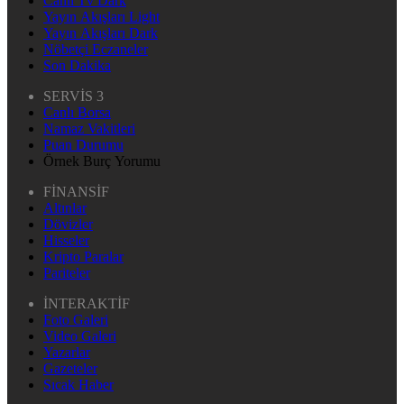
Canlı Tv Dark
Yayın Akışları Light
Yayın Akışları Dark
Nöbetçi Eczaneler
Son Dakika
SERVİS 3
Canlı Borsa
Namaz Vakitleri
Puan Durumu
Örnek Burç Yorumu
FİNANSİF
Altınlar
Dövizler
Hisseler
Kripto Paralar
Pariteler
İNTERAKTİF
Foto Galeri
Video Galeri
Yazarlar
Gazeteler
Sıcak Haber