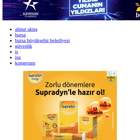
alinur aktaş
bursa
bursa büyükşehir belediyesi
güvenlik
iş
isg
kongerans