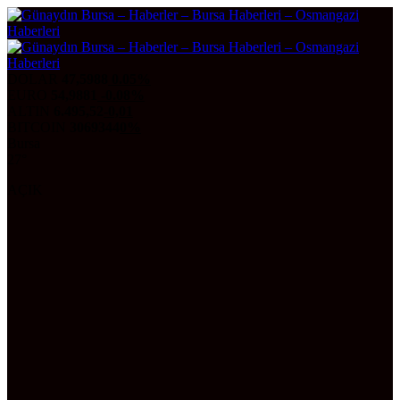
DOLAR
47,5988
0.05%
EURO
54,9881
-0.08%
ALTIN
6.495,52
-0,01
BITCOIN
3069344
0%
Bursa
27°
AÇIK