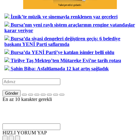
İznik’te müzik ve sinemayla renklenen yaz geceleri
Bursa’nın yeni raylı sistem araçlarının rengine vatandaşlar
karar veriyor
Bursa’da siyasi dengeleri değiştiren geçiş: 6 belediye
başkanı YENİ Parti saflarında
Bursa’da YENİ Parti’ye katılan isimler belli oldu
Tirilye Taş Mektep’ten Mütareke Evi’ne tarih rotası
Şahin Biba: Asfaltlamada 12 kat artış sağladık
Gönder
En az 10 karakter gerekli
HIZLI YORUM YAP