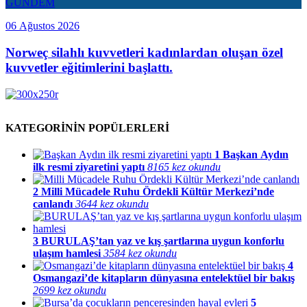
GÜNDEM
06 Ağustos 2026
Norweç silahlı kuvvetleri kadınlardan oluşan özel
kuvvetler eğitimlerini başlattı.
KATEGORİNİN POPÜLERLERİ
1
Başkan Aydın
ilk resmi ziyaretini yaptı
8165 kez okundu
2
Milli Mücadele Ruhu Ördekli Kültür Merkezi’nde
canlandı
3644 kez okundu
3
BURULAŞ’tan yaz ve kış şartlarına uygun konforlu
ulaşım hamlesi
3584 kez okundu
4
Osmangazi’de kitapların dünyasına entelektüel bir bakış
2699 kez okundu
5