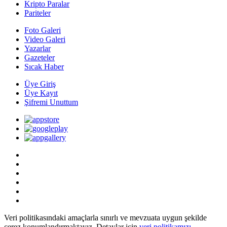
Kripto Paralar
Pariteler
Foto Galeri
Video Galeri
Yazarlar
Gazeteler
Sıcak Haber
Üye Giriş
Üye Kayıt
Şifremi Unuttum
Veri politikasındaki amaçlarla sınırlı ve mevzuata uygun şekilde
çerez konumlandırmaktayız. Detaylar için
veri politikamızı