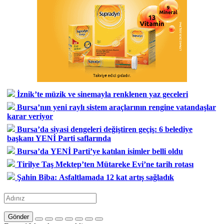
İznik’te müzik ve sinemayla renklenen yaz geceleri
Bursa’nın yeni raylı sistem araçlarının rengine vatandaşlar
karar veriyor
Bursa’da siyasi dengeleri değiştiren geçiş: 6 belediye
başkanı YENİ Parti saflarında
Bursa’da YENİ Parti’ye katılan isimler belli oldu
Tirilye Taş Mektep’ten Mütareke Evi’ne tarih rotası
Şahin Biba: Asfaltlamada 12 kat artış sağladık
Gönder