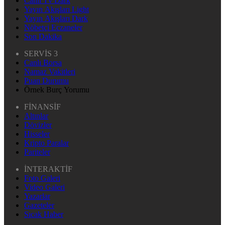
Canlı Tv Dark
Yayın Akışları Light
Yayın Akışları Dark
Nöbetçi Eczaneler
Son Dakika
SERVİS 3
Canlı Borsa
Namaz Vakitleri
Puan Durumu
Örnek Burç Yorumu
FİNANSİF
Altınlar
Dövizler
Hisseler
Kripto Paralar
Pariteler
İNTERAKTİF
Foto Galeri
Video Galeri
Yazarlar
Gazeteler
Sıcak Haber