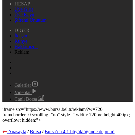
HESAP
Üye Giriş
Üye Kayıt
Şifremi Unuttum
DİĞER
İletişim
Künye
Hakkımızda
Reklam
Galeriler
Videolar
Canlı Borsa
iframe src="https://www.bursa.bel.tr/reklam/?w=720"
frameborder=0 scrolling="no" style=" width: 720px; height:400px;
overflow: hidden;">
Anasayfa
/
Bursa
/
Bursa’da 4.1 büyüklüğünde deprem!