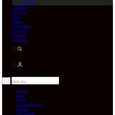
Pariteler
Gündem
Ekonomi
Spor
Kadın
Foto Galeri
Videolar
Yazarlar
Gazeteler
ziyaret
zihin
zeytin
Zeydan Karalar
zengin
zeki müren