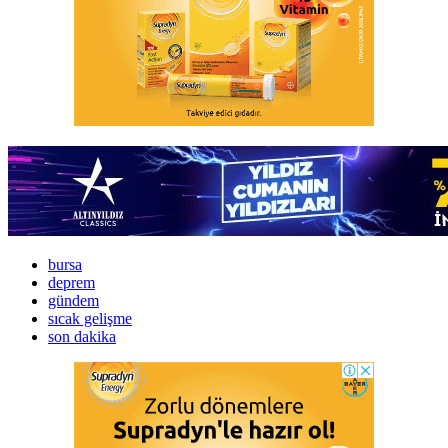
bursa
deprem
gündem
sıcak gelişme
son dakika