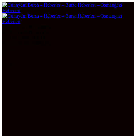
DOLAR
47,5973
0.06%
EURO
54,9530
-0.14%
ALTIN
6.486,74
-0,14
BITCOIN
3073209
0.2%
Bursa
27°
AÇIK