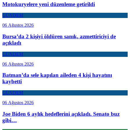
Motokuryelere yeni düzenleme getirildi
GÜNDEM
06 Ağustos 2026
Bursa’da 2 kişiyi öldüren sanık, azmettiriciyi de
açıkladı
GÜNDEM
06 Ağustos 2026
Batman’da sele kapılan aileden 4 kişi hayatını
kaybetti
GÜNDEM
06 Ağustos 2026
Joe Biden 6 aylık hedeflerini açıkladı. Senato buz
gibi…