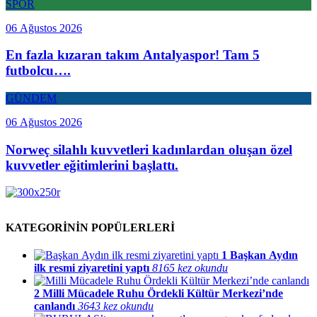
SPOR
06 Ağustos 2026
En fazla kızaran takım Antalyaspor! Tam 5
futbolcu….
GÜNDEM
06 Ağustos 2026
Norweç silahlı kuvvetleri kadınlardan oluşan özel
kuvvetler eğitimlerini başlattı.
KATEGORİNİN POPÜLERLERİ
1
Başkan Aydın
ilk resmi ziyaretini yaptı
8165 kez okundu
2
Milli Mücadele Ruhu Ördekli Kültür Merkezi’nde
canlandı
3643 kez okundu