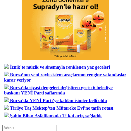
İznik’te müzik ve sinemayla renklenen yaz geceleri
Bursa’nın yeni raylı sistem araçlarının rengine vatandaşlar
karar veriyor
Bursa’da siyasi dengeleri değiştiren geçiş: 6 belediye
başkanı YENİ Parti saflarında
Bursa’da YENİ Parti’ye katılan isimler belli oldu
Tirilye Taş Mektep’ten Mütareke Evi’ne tarih rotası
Şahin Biba: Asfaltlamada 12 kat artış sağladık