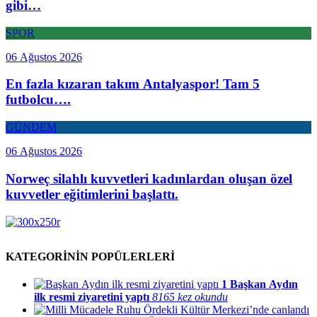
gibi…
SPOR
06 Ağustos 2026
En fazla kızaran takım Antalyaspor! Tam 5
futbolcu….
GÜNDEM
06 Ağustos 2026
Norweç silahlı kuvvetleri kadınlardan oluşan özel
kuvvetler eğitimlerini başlattı.
KATEGORİNİN POPÜLERLERİ
1
Başkan Aydın
ilk resmi ziyaretini yaptı
8165 kez okundu