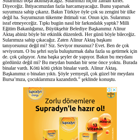
Sularımızı boşa akıtmayacağız. Sularımızı hiçbir zaman kirlet.
Diyeceğiz. İhtiyacımızdan fazla harcamayacağız. Bunu yaparsak
suyumuza sahip çıkarız. Bakın Türkiye öyle çok su zengini bir ülke
değil ha. Suyumuzun tükenme ihtimali var. Onun için. Sularımızı
israf etmeyeceğiz. Tıpkı bugün nasıl bir farkındalık yaptık? Milli
Eğitim Bakanlığımız, Büyükşehir Belediye Başkanımız Alinur
Aktaş abiniz böyle bir etkinlik düzenledi. Her günü böyle bileceğiz.
Sularımıza sahip çıkacağız. Zaten Alinur Aktaş başkanı
tanıyorsunuz değil mi? Siz. Seviyor musunuz? Evet. Ben de çok
seviyorum. O bu şehri suyla buluşturmak daha fazla su getirmek için
de. çok çalışıyor. Ama başka şeyler de yapıyor. Bakın bu meydanı
gördünüz değil mi? Bu meydan bundan bir sene önce yoktu. Burada
binalar vardı. Kötü kötü çirkin binalar vardı. Alinur Aktaş.
Başkanımız o binaları yıktı. Şöyle yemyeşil, çok güzel bir meydanı
Bursa’mıza, çocuklarımıza kazandırdı.” şeklinde konuştu.