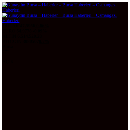
DOLAR
47,5956
0.06%
EURO
54,9778
-0.09%
ALTIN
6.514,52
0,28
BITCOIN
3080507
0.7%
Bursa
27°
AÇIK