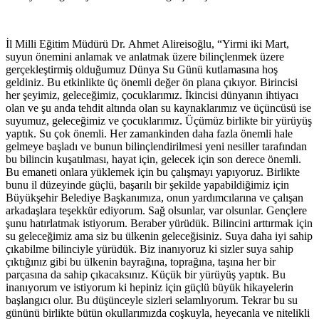
İl Milli Eğitim Müdürü Dr. Ahmet Alireisoğlu, “Yirmi iki Mart,
suyun önemini anlamak ve anlatmak üzere bilinçlenmek üzere
gerçekleştirmiş olduğumuz Dünya Su Günü kutlamasına hoş
geldiniz. Bu etkinlikte üç önemli değer ön plana çıkıyor. Birincisi
her şeyimiz, geleceğimiz, çocuklarımız. İkincisi dünyanın ihtiyacı
olan ve şu anda tehdit altında olan su kaynaklarımız ve üçüncüsü ise
suyumuz, geleceğimiz ve çocuklarımız. Üçümüz birlikte bir yürüyüş
yaptık. Su çok önemli. Her zamankinden daha fazla önemli hale
gelmeye başladı ve bunun bilinçlendirilmesi yeni nesiller tarafından
bu bilincin kuşatılması, hayat için, gelecek için son derece önemli.
Bu emaneti onlara yüklemek için bu çalışmayı yapıyoruz. Birlikte
bunu il düzeyinde güçlü, başarılı bir şekilde yapabildiğimiz için
Büyükşehir Belediye Başkanımıza, onun yardımcılarına ve çalışan
arkadaşlara teşekkür ediyorum. Sağ olsunlar, var olsunlar. Gençlere
şunu hatırlatmak istiyorum. Beraber yürüdük. Bilincini arttırmak için
su geleceğimiz ama siz bu ülkenin geleceğisiniz. Suya daha iyi sahip
çıkabilme bilinciyle yürüdük. Biz inanıyoruz ki sizler suya sahip
çıktığınız gibi bu ülkenin bayrağına, toprağına, taşına her bir
parçasına da sahip çıkacaksınız. Küçük bir yürüyüş yaptık. Bu
inanıyorum ve istiyorum ki hepiniz için güçlü büyük hikayelerin
başlangıcı olur. Bu düşünceyle sizleri selamlıyorum. Tekrar bu su
gününü birlikte bütün okullarımızda coşkuyla, heyecanla ve nitelikli