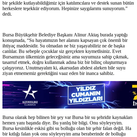
bir şekilde kutlayabildiğimiz için katılımcılara ve destek sunan bütün
herkeslere teşekkür ediyorum. Hepinize saygılarımı sunuyorum.”
dedi.
Bursa Büyükşehir Belediye Başkanı Alinur Aktaş burada yaptığı
konuşmada, “Su hayatımızın her alanını kapsayan çok önemli bir
ihtiyaç maddesidir. Su olmadan ne biz yaşayabiliriz ne de başka
canlılar. Bu sebeple çocuklar siz gerçekten kıymetlisiniz. Evet
Bursamızın ülkemizin geleceğisiniz ama suyumuza sahip çıkmak,
tasarruf etmek, doğru kullanmak adına biz bir bilinç oluşturmaya
çalışıyoruz. Unutmayalım ki, akarsudan abdest alırken bile suyu
ziyan etmememiz gerektiğini vaaz eden bir inanca sahibiz.
Bursa olarak hep bilinen bir şey var Bursa bir su şehridir kaynakları
hemen yanı başında diye. Bu yanlış bir bilgi. Onu söyleyeyim.
Bursa kesinlikle eskisi gibi su bolluğu olan bir şehir falan değil. Ha
bir kıtlığı falan yok onu söyleyeyim ama beraberinde de bolluğu