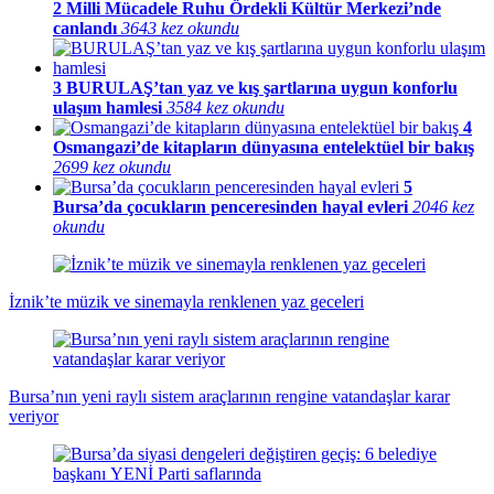
2
Milli Mücadele Ruhu Ördekli Kültür Merkezi’nde
canlandı
3643 kez okundu
3
BURULAŞ’tan yaz ve kış şartlarına uygun konforlu
ulaşım hamlesi
3584 kez okundu
4
Osmangazi’de kitapların dünyasına entelektüel bir bakış
2699 kez okundu
5
Bursa’da çocukların penceresinden hayal evleri
2046 kez
okundu
İznik’te müzik ve sinemayla renklenen yaz geceleri
Bursa’nın yeni raylı sistem araçlarının rengine vatandaşlar karar
veriyor