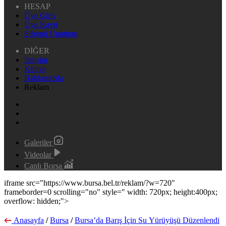
HESAP
Üye Giriş
Üye Kayıt
Şifremi Unuttum
DİĞER
İletişim
Künye
Hakkımızda
Reklam
Galeriler
Videolar
Canlı Borsa
iframe src="https://www.bursa.bel.tr/reklam/?w=720"
frameborder=0 scrolling="no" style=" width: 720px; height:400px;
overflow: hidden;">
Anasayfa
/
Bursa
/
Bursa’da Barış İçin Su Yürüyüşü Düzenlendi