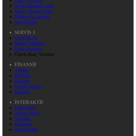
Canlı Tv Dark
Yayın Akışları Light
Yayın Akışları Dark
Nöbetçi Eczaneler
Son Dakika
SERVİS 3
Canlı Borsa
Namaz Vakitleri
Puan Durumu
Örnek Burç Yorumu
FİNANSİF
Altınlar
Dövizler
Hisseler
Kripto Paralar
Pariteler
İNTERAKTİF
Foto Galeri
Video Galeri
Yazarlar
Gazeteler
Sıcak Haber