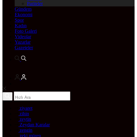
Pariteler
Gündem
Ekonomi
Spor
Kadın
Foto Galeri
Videolar
Yazarlar
Gazeteler
ziyaret
zihin
zeytin
Zeydan Karalar
zengin
zeki müren