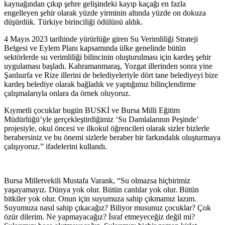
kaynağından çıkıp şehre gelişindeki kayıp kaçağı en fazla
engelleyen şehir olarak yüzde yirminin altında yüzde on dokuza
düşürdük. Türkiye birinciliği ödülünü aldık.
4 Mayıs 2023 tarihinde yürürlüğe giren Su Verimliliği Strateji
Belgesi ve Eylem Planı kapsamında ülke genelinde bütün
sektörlerde su verimliliği bilincinin oluşturulması için kardeş şehir
uygulaması başladı. Kahramanmaraş, Yozgat illerinden sonra yine
Şanlıurfa ve Rize illerini de belediyeleriyle dört tane belediyeyi bize
kardeş belediye olarak bağladık ve yaptığımız bilinçlendirme
çalışmalarıyla onlara da örnek oluyoruz.
Kıymetli çocuklar bugün BUSKİ ve Bursa Milli Eğitim
Müdürlüğü’yle gerçekleştirdiğimiz ‘Su Damlalarının Peşinde’
projesiyle, okul öncesi ve ilkokul öğrencileri olarak sizler bizlerle
berabersiniz ve bu önemi sizlerle beraber bir farkındalık oluşturmaya
çalışıyoruz.” ifadelerini kullandı.
Bursa Milletvekili Mustafa Varank, “Su olmazsa hiçbirimiz
yaşayamayız. Dünya yok olur. Bütün canlılar yok olur. Bütün
bitkiler yok olur. Onun için suyumuza sahip çıkmamız lazım.
Suyumuza nasıl sahip çıkacağız? Biliyor musunuz çocuklar? Çok
özür dilerim. Ne yapmayacağız? İsraf etmeyeceğiz değil mi?