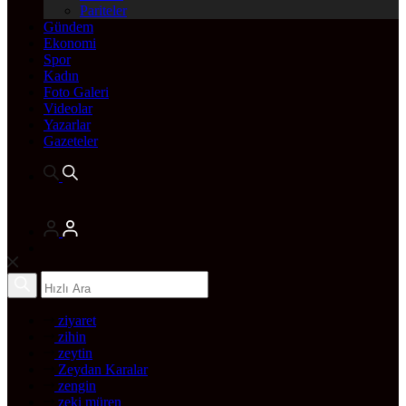
Pariteler
Gündem
Ekonomi
Spor
Kadın
Foto Galeri
Videolar
Yazarlar
Gazeteler
ziyaret
zihin
zeytin
Zeydan Karalar
zengin
zeki müren