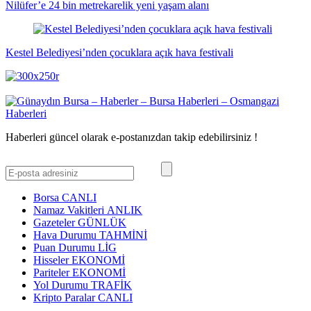
Nilüfer’e 24 bin metrekarelik yeni yaşam alanı
Kestel Belediyesi’nden çocuklara açık hava festivali
Haberleri güncel olarak e-postanızdan takip edebilirsiniz !
Borsa
CANLI
Namaz Vakitleri
ANLIK
Gazeteler
GÜNLÜK
Hava Durumu
TAHMİNİ
Puan Durumu
LİG
Hisseler
EKONOMİ
Pariteler
EKONOMİ
Yol Durumu
TRAFİK
Kripto Paralar
CANLI