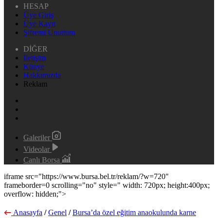
HESAP
Üye Giriş
Üye Kayıt
Şifremi Unuttum
DİĞER
İletişim
Künye
Hakkımızda
Reklam
Galeriler
Videolar
Canlı Borsa
iframe src="https://www.bursa.bel.tr/reklam/?w=720"
frameborder=0 scrolling="no" style=" width: 720px; height:400px;
overflow: hidden;">
Anasayfa
/
Genel
/
Bursa’da özel eğitim anaokulunda karne