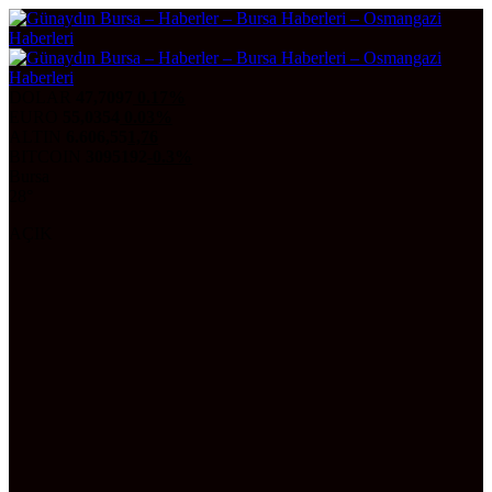
DOLAR
47,7097
0.17%
EURO
55,0354
0.03%
ALTIN
6.606,55
1,76
BITCOIN
3095192
-0.3%
Bursa
28°
AÇIK