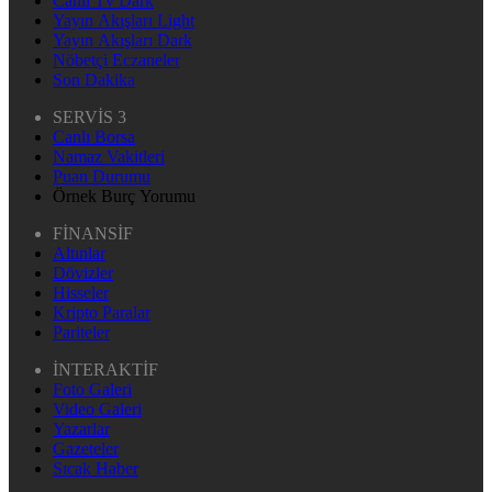
Canlı Tv Dark
Yayın Akışları Light
Yayın Akışları Dark
Nöbetçi Eczaneler
Son Dakika
SERVİS 3
Canlı Borsa
Namaz Vakitleri
Puan Durumu
Örnek Burç Yorumu
FİNANSİF
Altınlar
Dövizler
Hisseler
Kripto Paralar
Pariteler
İNTERAKTİF
Foto Galeri
Video Galeri
Yazarlar
Gazeteler
Sıcak Haber