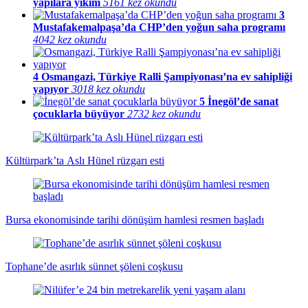
yapılara yıkım
5161 kez okundu
3
Mustafakemalpaşa’da CHP’den yoğun saha programı
4042 kez okundu
4
Osmangazi, Türkiye Ralli Şampiyonası’na ev sahipliği
yapıyor
3018 kez okundu
5
İnegöl’de sanat
çocuklarla büyüyor
2732 kez okundu
Kültürpark’ta Aslı Hünel rüzgarı esti
Bursa ekonomisinde tarihi dönüşüm hamlesi resmen başladı
Tophane’de asırlık sünnet şöleni coşkusu