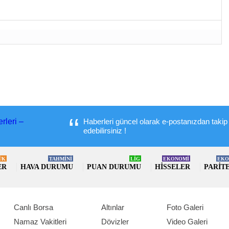
Haberleri güncel olarak e-postanızdan takip
edebilirsiniz !
ÜK
TAHMİNİ
LİG
EKONOMİ
EKO
ER
HAVA DURUMU
PUAN DURUMU
HISSELER
PARIT
Canlı Borsa
Altınlar
Foto Galeri
Namaz Vakitleri
Dövizler
Video Galeri