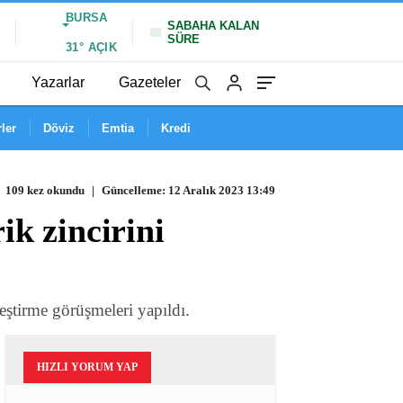
BURSA
SABAHA KALAN
SÜRE
%
31°
AÇIK
Yazarlar
Gazeteler
ler
Döviz
Emtia
Kredi
109 kez okundu
|
Güncelleme: 12 Aralık 2023 13:49
k zincirini
ştirme görüşmeleri yapıldı.
HIZLI YORUM YAP