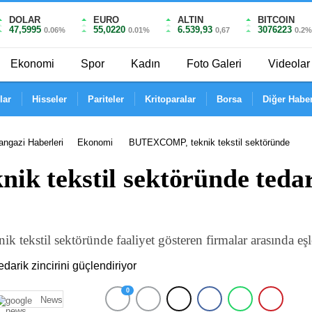
DOLAR
EURO
ALTIN
BITCOIN
47,5995
55,0220
6.539,93
3076223
0.06%
0.01%
0,67
0.2
Ekonomi
Spor
Kadın
Foto Galeri
Videolar
lar
Hisseler
Pariteler
Kritoparalar
Borsa
Diğer Haber
ngazi Haberleri
Ekonomi
BUTEXCOMP, teknik tekstil sektöründe
 tekstil sektöründe tedari
kstil sektöründe faaliyet gösteren firmalar arasında eşle
0
News