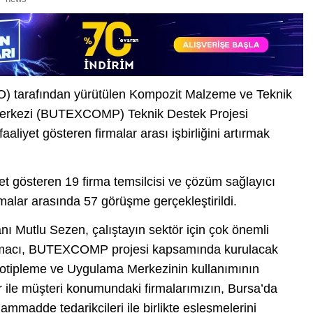
O) tarafından yürütülen Kompozit Malzeme ve Teknik
 Merkezi (BUTEXCOMP) Teknik Destek Projesi
aliyet gösteren firmalar arası işbirliğini artırmak
iyet gösteren 19 firma temsilcisi ve çözüm sağlayıcı
irmalar arasında 57 görüşme gerçekleştirildi.
Mutlu Sezen, çalıştayın sektör için çok önemli
n amacı, BUTEXCOMP projesi kapsamında kurulacak
totipleme ve Uygulama Merkezinin kullanımının
lar ile müşteri konumundaki firmalarımızın, Bursa’da
mmadde tedarikçileri ile birlikte eşleşmelerini