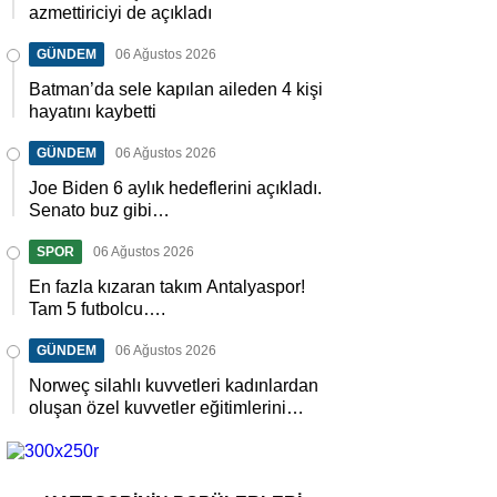
azmettiriciyi de açıkladı
GÜNDEM
06 Ağustos 2026
Batman’da sele kapılan aileden 4 kişi
hayatını kaybetti
GÜNDEM
06 Ağustos 2026
Joe Biden 6 aylık hedeflerini açıkladı.
Senato buz gibi…
SPOR
06 Ağustos 2026
En fazla kızaran takım Antalyaspor!
Tam 5 futbolcu….
GÜNDEM
06 Ağustos 2026
Norweç silahlı kuvvetleri kadınlardan
oluşan özel kuvvetler eğitimlerini
başlattı.