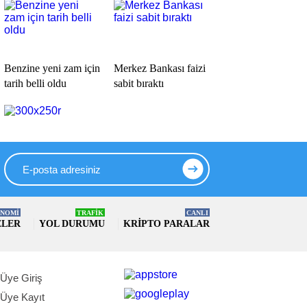
Benzine yeni zam için
Merkez Bankası faizi
tarih belli oldu
sabit bıraktı
NOMİ
TRAFİK
CANLI
ELER
YOL DURUMU
KRIPTO PARALAR
Üye Giriş
Üye Kayıt