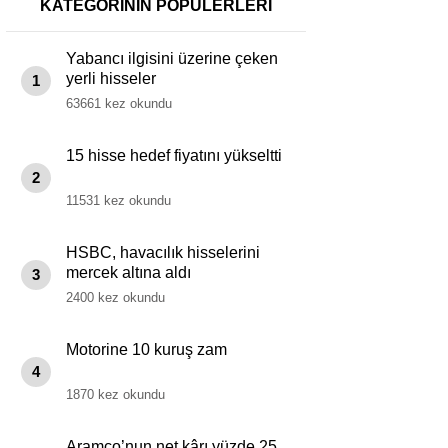
KATEGORİNİN POPÜLERLERİ
Yabancı ilgisini üzerine çeken
yerli hisseler
1
63661 kez okundu
15 hisse hedef fiyatını yükseltti
2
11531 kez okundu
HSBC, havacılık hisselerini
mercek altına aldı
3
2400 kez okundu
Motorine 10 kuruş zam
4
1870 kez okundu
Aramco’nun net kârı yüzde 25