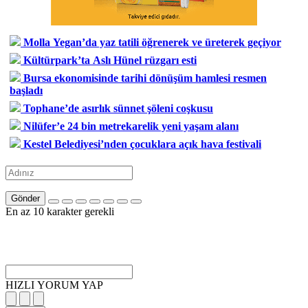
Molla Yegan’da yaz tatili öğrenerek ve üreterek geçiyor
Kültürpark’ta Aslı Hünel rüzgarı esti
Bursa ekonomisinde tarihi dönüşüm hamlesi resmen
başladı
Tophane’de asırlık sünnet şöleni coşkusu
Nilüfer’e 24 bin metrekarelik yeni yaşam alanı
Kestel Belediyesi’nden çocuklara açık hava festivali
Gönder
En az 10 karakter gerekli
HIZLI YORUM YAP