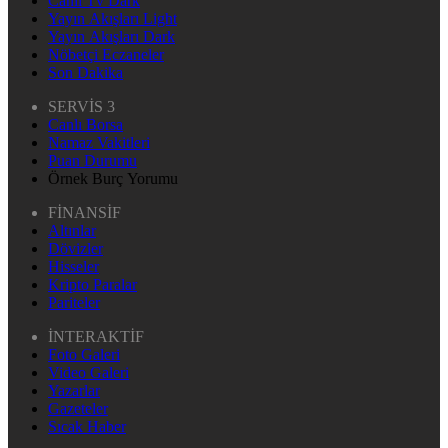
Canlı Tv Dark
Yayın Akışları Light
Yayın Akışları Dark
Nöbetçi Eczaneler
Son Dakika
SERVİS 3
Canlı Borsa
Namaz Vakitleri
Puan Durumu
Örnek Burç Yorumu
FİNANSİF
Altınlar
Dövizler
Hisseler
Kripto Paralar
Pariteler
İNTERAKTİF
Foto Galeri
Video Galeri
Yazarlar
Gazeteler
Sıcak Haber