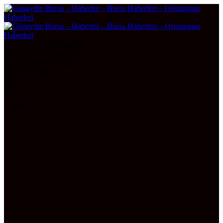
DOLAR
47,7436
0.18%
EURO
55,2510
0.32%
ALTIN
6.660,55
2,59
BITCOIN
0%
Bursa
29°
AÇIK