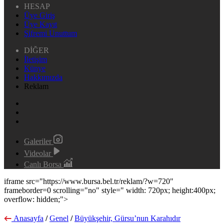
HESAP
Üye Giriş
Üye Kayıt
Şifremi Unuttum
DİĞER
İletişim
Künye
Hakkımızda
Reklam
Galeriler
Videolar
Canlı Borsa
iframe src="https://www.bursa.bel.tr/reklam/?w=720"
frameborder=0 scrolling="no" style=" width: 720px; height:400px;
overflow: hidden;">
Anasayfa
/
Genel
/
Büyükşehir, Gürsu’nun Karahıdır