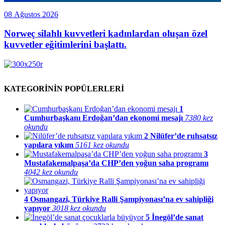
08 Ağustos 2026
Norweç silahlı kuvvetleri kadınlardan oluşan özel
kuvvetler eğitimlerini başlattı.
KATEGORİNİN POPÜLERLERİ
1
Cumhurbaşkanı Erdoğan’dan ekonomi mesajı
7380 kez
okundu
2
Nilüfer’de ruhsatsız
yapılara yıkım
5161 kez okundu
3
Mustafakemalpaşa’da CHP’den yoğun saha programı
4042 kez okundu
4
Osmangazi, Türkiye Ralli Şampiyonası’na ev sahipliği
yapıyor
3018 kez okundu
5
İnegöl’de sanat