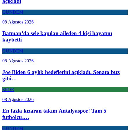
açıkladı
GÜNDEM
08 Ağustos 2026
Batman’da sele kapılan aileden 4 kişi hayatını
kaybetti
GÜNDEM
08 Ağustos 2026
Joe Biden 6 aylık hedeflerini açıkladı. Senato buz
gibi…
SPOR
08 Ağustos 2026
En fazla kızaran takım Antalyaspor! Tam 5
futbolcu….
GÜNDEM