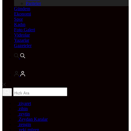
Pariteler
Gündem
Ekonomi
Spor
Kadın
Foto Galeri
Videolar
Yazarlar
Gazeteler
ziyaret
zihin
zeytin
Zeydan Karalar
zengin
zeki müren