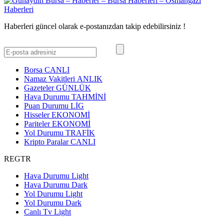
Haberleri güncel olarak e-postanızdan takip edebilirsiniz !
Borsa
CANLI
Namaz Vakitleri
ANLIK
Gazeteler
GÜNLÜK
Hava Durumu
TAHMİNİ
Puan Durumu
LİG
Hisseler
EKONOMİ
Pariteler
EKONOMİ
Yol Durumu
TRAFİK
Kripto Paralar
CANLI
REGTR
Hava Durumu Light
Hava Durumu Dark
Yol Durumu Light
Yol Durumu Dark
Canlı Tv Light