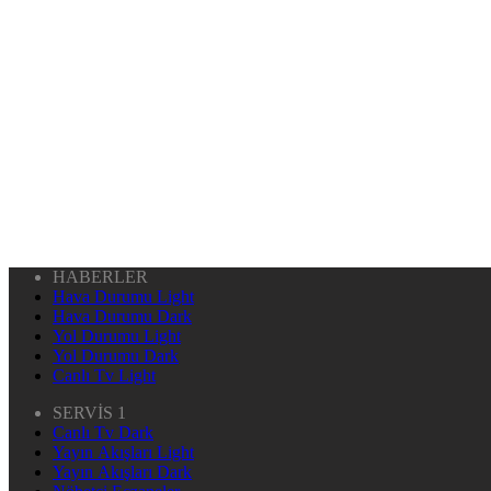
HABERLER
Hava Durumu Light
Hava Durumu Dark
Yol Durumu Light
Yol Durumu Dark
Canlı Tv Light
SERVİS 1
Canlı Tv Dark
Yayın Akışları Light
Yayın Akışları Dark