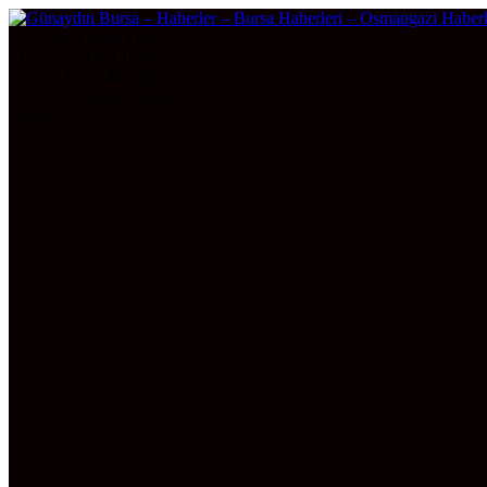
DOLAR
47,6013
0.05%
EURO
55,1331
0.2%
ALTIN
6.573,86
1,20
BITCOIN
3068371
0.9%
Bursa
30°
AÇIK