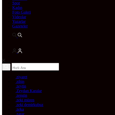
Spor
Kadın
Foto Galeri
Videolar
Yazarlar
Gazeteler
ziyaret
zihin
zeytin
Zeydan Karalar
zengin
zeki müren
zeki demirkubuz
zeka
zarar