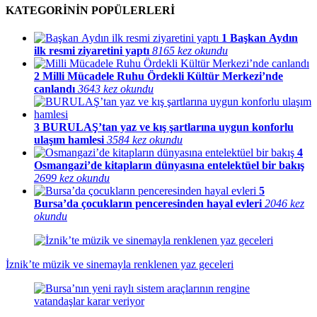
KATEGORİNİN POPÜLERLERİ
1
Başkan Aydın
ilk resmi ziyaretini yaptı
8165 kez okundu
2
Milli Mücadele Ruhu Ördekli Kültür Merkezi’nde
canlandı
3643 kez okundu
3
BURULAŞ’tan yaz ve kış şartlarına uygun konforlu
ulaşım hamlesi
3584 kez okundu
4
Osmangazi’de kitapların dünyasına entelektüel bir bakış
2699 kez okundu
5
Bursa’da çocukların penceresinden hayal evleri
2046 kez
okundu
İznik’te müzik ve sinemayla renklenen yaz geceleri