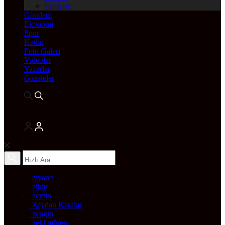
Pariteler
Gündem
Ekonomi
Spor
Kadın
Foto Galeri
Videolar
Yazarlar
Gazeteler
ziyaret
zihin
zeytin
Zeydan Karalar
zengin
zeki müren