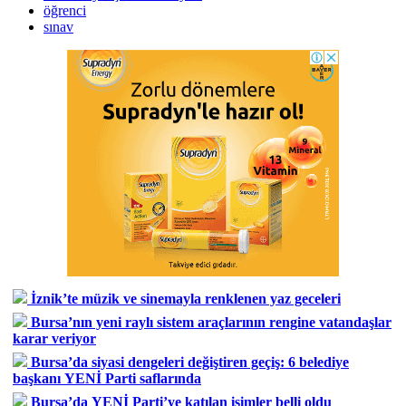
öğrenci
sınav
İznik’te müzik ve sinemayla renklenen yaz geceleri
Bursa’nın yeni raylı sistem araçlarının rengine vatandaşlar
karar veriyor
Bursa’da siyasi dengeleri değiştiren geçiş: 6 belediye
başkanı YENİ Parti saflarında
Bursa’da YENİ Parti’ye katılan isimler belli oldu