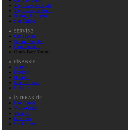
Canlı Tv Dark
Yayın Akışları Light
Yayın Akışları Dark
Nöbetçi Eczaneler
Son Dakika
SERVİS 3
Canlı Borsa
Namaz Vakitleri
Puan Durumu
Örnek Burç Yorumu
FİNANSİF
Altınlar
Dövizler
Hisseler
Kripto Paralar
Pariteler
İNTERAKTİF
Foto Galeri
Video Galeri
Yazarlar
Gazeteler
Sıcak Haber