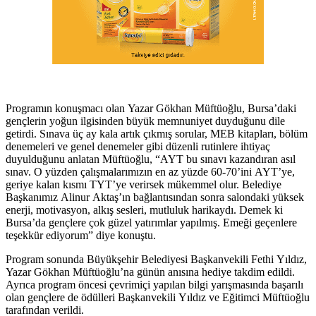
Programın konuşmacı olan Yazar Gökhan Müftüoğlu, Bursa’daki
gençlerin yoğun ilgisinden büyük memnuniyet duyduğunu dile
getirdi. Sınava üç ay kala artık çıkmış sorular, MEB kitapları, bölüm
denemeleri ve genel denemeler gibi düzenli rutinlere ihtiyaç
duyulduğunu anlatan Müftüoğlu, “AYT bu sınavı kazandıran asıl
sınav. O yüzden çalışmalarımızın en az yüzde 60-70’ini AYT’ye,
geriye kalan kısmı TYT’ye verirsek mükemmel olur. Belediye
Başkanımız Alinur Aktaş’ın bağlantısından sonra salondaki yüksek
enerji, motivasyon, alkış sesleri, mutluluk harikaydı. Demek ki
Bursa’da gençlere çok güzel yatırımlar yapılmış. Emeği geçenlere
teşekkür ediyorum” diye konuştu.
Program sonunda Büyükşehir Belediyesi Başkanvekili Fethi Yıldız,
Yazar Gökhan Müftüoğlu’na günün anısına hediye takdim edildi.
Ayrıca program öncesi çevrimiçi yapılan bilgi yarışmasında başarılı
olan gençlere de ödülleri Başkanvekili Yıldız ve Eğitimci Müftüoğlu
tarafından verildi.