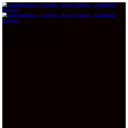
DOLAR
47,5995
0.06%
EURO
55,0824
0.12%
ALTIN
6.514,04
0,28
BITCOIN
3087125
1.36201%
Bursa
26°
AÇIK