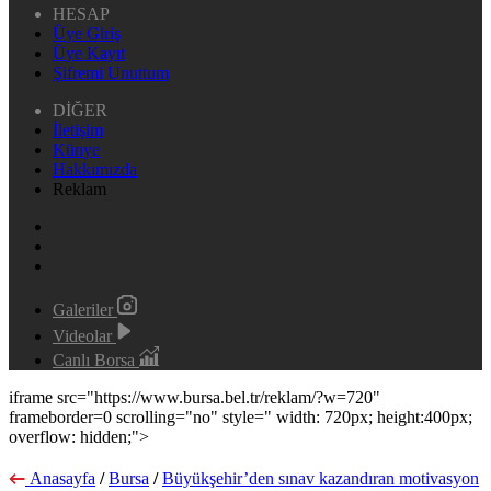
HESAP
Üye Giriş
Üye Kayıt
Şifremi Unuttum
DİĞER
İletişim
Künye
Hakkımızda
Reklam
Galeriler
Videolar
Canlı Borsa
iframe src="https://www.bursa.bel.tr/reklam/?w=720"
frameborder=0 scrolling="no" style=" width: 720px; height:400px;
overflow: hidden;">
Anasayfa
/
Bursa
/
Büyükşehir’den sınav kazandıran motivasyon