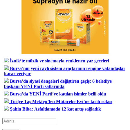
İznik’te müzik ve sinemayla renklenen yaz geceleri
Bursa’nın yeni raylı sistem araçlarının rengine vatandaşlar
karar veriyor
Bursa’da siyasi dengeleri değiştiren geçiş: 6 belediye
başkanı YENİ Parti saflarında
Bursa’da YENİ Parti’ye katılan isimler belli oldu
Tirilye Taş Mektep’ten Mütareke Evi’ne tarih rotası
Şahin Biba: Asfaltlamada 12 kat artış sağladık