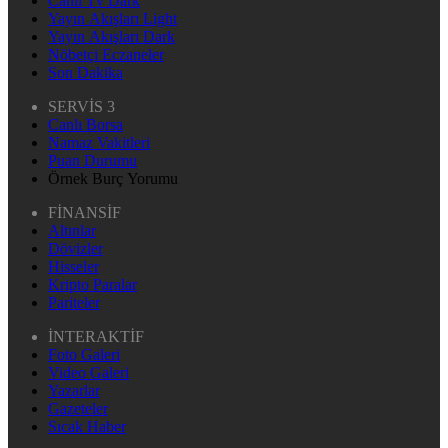
Canlı Tv Dark
Yayın Akışları Light
Yayın Akışları Dark
Nöbetçi Eczaneler
Son Dakika
SERVİS 3
Canlı Borsa
Namaz Vakitleri
Puan Durumu
Örnek Burç Yorumu
FİNANSİF
Altınlar
Dövizler
Hisseler
Kripto Paralar
Pariteler
İNTERAKTİF
Foto Galeri
Video Galeri
Yazarlar
Gazeteler
Sıcak Haber