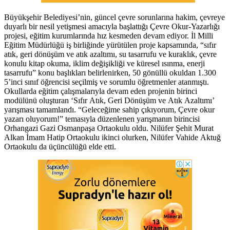
Büyükşehir Belediyesi’nin, güncel çevre sorunlarına hakim, çevreye
duyarlı bir nesil yetişmesi amacıyla başlattığı Çevre Okur-Yazarlığı
projesi, eğitim kurumlarında hız kesmeden devam ediyor. İl Milli
Eğitim Müdürlüğü iş birliğinde yürütülen proje kapsamında, “sıfır
atık, geri dönüşüm ve atık azaltımı, su tasarrufu ve kuraklık, çevre
konulu kitap okuma, iklim değişikliği ve küresel ısınma, enerji
tasarrufu” konu başlıkları belirlenirken, 50 gönüllü okuldan 1.300
5’inci sınıf öğrencisi seçilmiş ve sorumlu öğretmenler atanmıştı.
Okullarda eğitim çalışmalarıyla devam eden projenin birinci
modülünü oluşturan ‘Sıfır Atık, Geri Dönüşüm ve Atık Azaltımı’
yarışması tamamlandı. “Geleceğime sahip çıkıyorum, Çevre okur
yazarı oluyorum!” temasıyla düzenlenen yarışmanın birincisi
Orhangazi Gazi Osmanpaşa Ortaokulu oldu. Nilüfer Şehit Murat
Alkan İmam Hatip Ortaokulu ikinci olurken, Nilüfer Vahide Aktuğ
Ortaokulu da üçüncülüğü elde etti.