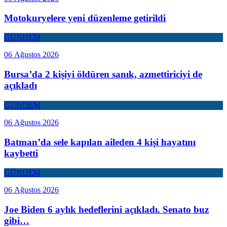
Motokuryelere yeni düzenleme getirildi
GÜNDEM
06 Ağustos 2026
Bursa’da 2 kişiyi öldüren sanık, azmettiriciyi de
açıkladı
GÜNDEM
06 Ağustos 2026
Batman’da sele kapılan aileden 4 kişi hayatını
kaybetti
GÜNDEM
06 Ağustos 2026
Joe Biden 6 aylık hedeflerini açıkladı. Senato buz
gibi…