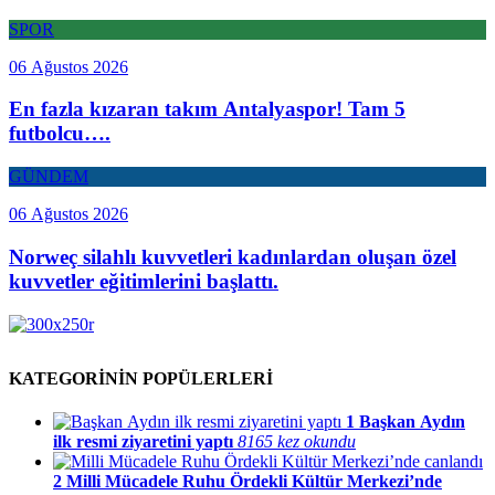
SPOR
06 Ağustos 2026
En fazla kızaran takım Antalyaspor! Tam 5
futbolcu….
GÜNDEM
06 Ağustos 2026
Norweç silahlı kuvvetleri kadınlardan oluşan özel
kuvvetler eğitimlerini başlattı.
KATEGORİNİN POPÜLERLERİ
1
Başkan Aydın
ilk resmi ziyaretini yaptı
8165 kez okundu
2
Milli Mücadele Ruhu Ördekli Kültür Merkezi’nde