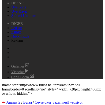
HESAP
Üye Giriş
Üye Kayıt
Şifremi Unuttum
DİĞER
İletişim
Künye
Hakkımızda
Reklam
Galeriler
Videolar
Canlı Borsa
iframe src="https://www.bursa.bel.tr/reklam/?w=720"
frameborder=0 scrolling="no" style=" width: 720px; height:400px;
overflow: hidden;">
Anasayfa
/
Bursa
/
Çevre okur-yazarı nesil yetişiyor