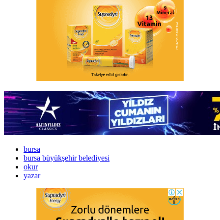
bursa
bursa büyükşehir belediyesi
okur
yazar