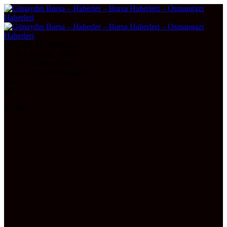
DOLAR
47,5996
0.05%
EURO
54,9902
-0.06%
ALTIN
6.496,50
0,01
BITCOIN
3064433
-0.5%
Bursa
29°
AÇIK