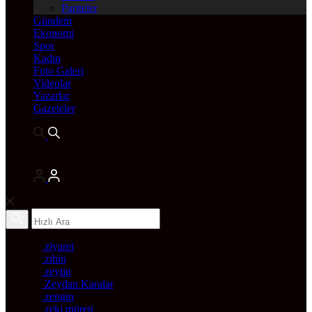
Pariteler
Gündem
Ekonomi
Spor
Kadın
Foto Galeri
Videolar
Yazarlar
Gazeteler
ziyaret
zihin
zeytin
Zeydan Karalar
zengin
zeki müren