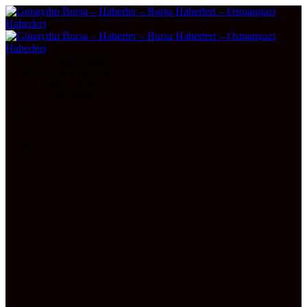
DOLAR
47,6605
0.05%
EURO
55,0331
-0.13%
ALTIN
6.497,17
0,07
BITCOIN
3064008
-0.5%
Bursa
29°
AÇIK