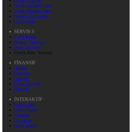
Canlı Tv Dark
Yayın Akışları Light
Yayın Akışları Dark
Nöbetçi Eczaneler
Son Dakika
SERVİS 3
Canlı Borsa
Namaz Vakitleri
Puan Durumu
Örnek Burç Yorumu
FİNANSİF
Altınlar
Dövizler
Hisseler
Kripto Paralar
Pariteler
İNTERAKTİF
Foto Galeri
Video Galeri
Yazarlar
Gazeteler
Sıcak Haber