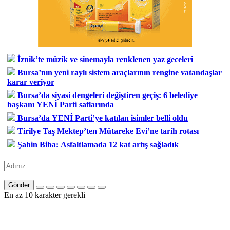
İznik’te müzik ve sinemayla renklenen yaz geceleri
Bursa’nın yeni raylı sistem araçlarının rengine vatandaşlar
karar veriyor
Bursa’da siyasi dengeleri değiştiren geçiş: 6 belediye
başkanı YENİ Parti saflarında
Bursa’da YENİ Parti’ye katılan isimler belli oldu
Tirilye Taş Mektep’ten Mütareke Evi’ne tarih rotası
Şahin Biba: Asfaltlamada 12 kat artış sağladık
Gönder
En az 10 karakter gerekli