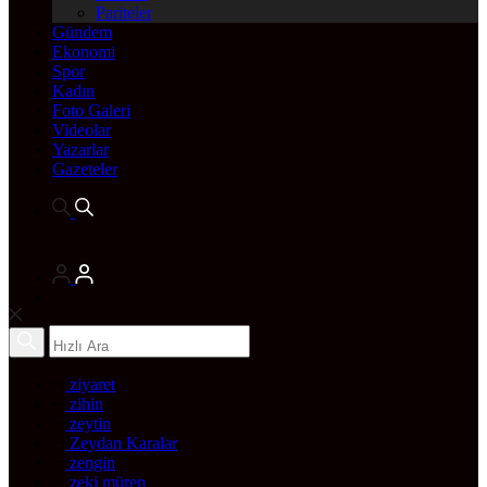
Pariteler
Gündem
Ekonomi
Spor
Kadın
Foto Galeri
Videolar
Yazarlar
Gazeteler
ziyaret
zihin
zeytin
Zeydan Karalar
zengin
zeki müren