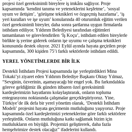
projesi özel gereksinimli bireylere iş imkânı sağlıyor. Proje
kapsamında ‘kendini tanıma ve yeteneklerini keşfetme’, ‘sosyal
uyum ve iletişim’, ‘görüşme teknikleri ve özgeçmiş hazırlama’, ‘iş
yeri kuralları ve işe uyum’ konularında 40 oturumluk eğitim verilen
özel gereksinimli bireyler, daha sonra şartlarına uygun firmalarda
istihdam ediliyor. Yıldırım Belediyesi tarafından eğitimleri
tamamlanan ve görevlendirilen ‘İş Koçu’, istihdam edilen bireylerle
birlikte iş yerine giderek onların işe uyumu ve çalışma teknikleri
konusunda destek oluyor. 2021 Eylül ayında hayata geçirilen proje
kapsamında, 300 kişiden 75’i farklı sektörlerde istihdam edildi.
YEREL YÖNETİMLERDE BİR İLK
Destekli İstihdam Projesi kapsamında işe yerleştirdikleri Mina
Tokaki’yi ziyaret eden Yıldırım Belediye Başkanı Oktay Yılmaz,
“Sevginin, özverinin, aşamayacağı bir engel yok. Bu farkındalıkla
göreve geldiğimiz ilk günden itibaren özel gereksinimli
kardeşlerimizin hayatlarını kolaylaştırarak, onların topluma
entegrasyonu noktasında çalışmalar gerçekleştiriyoruz. Yine,
Türkiye’de ilk defa bir yerel yönetim olarak, ‘Destekli İstihdam
Modeli’ projesini hayata geçirmenin mutluluğunu yaşıyoruz. Proje
kapsamında özel kardeşlerimizi yeteneklerine göre farklı sektörlere
yerleştirdik. Onların mutluluğuna katkı sağlamak bizim için
mutlulukların en büyüğü. Projemizi geliştirerek, daha fazla
hemşehrimize destek olacağız” ifadelerini kullandı.