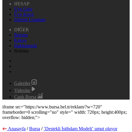
HESAP
Üye Giriş
Üye Kayıt
Şifremi Unuttum
DİĞER
İletişim
Künye
Hakkımızda
Reklam
Galeriler
Videolar
Canlı Borsa
iframe src="https://www.bursa.bel.tr/reklam/?w=720"
frameborder=0 scrolling="no" style=" width: 720px; height:400px;
overflow: hidden;">
Anasayfa
/
Bursa
/
‘Destekli İstihdam Modeli’ umut oluyor