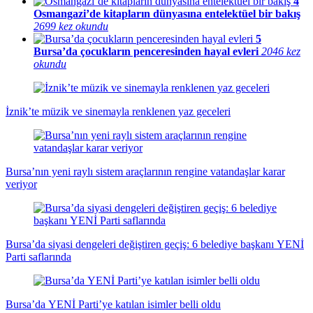
4
Osmangazi’de kitapların dünyasına entelektüel bir bakış
2699 kez okundu
5
Bursa’da çocukların penceresinden hayal evleri
2046 kez
okundu
İznik’te müzik ve sinemayla renklenen yaz geceleri
Bursa’nın yeni raylı sistem araçlarının rengine vatandaşlar karar
veriyor
Bursa’da siyasi dengeleri değiştiren geçiş: 6 belediye başkanı YENİ
Parti saflarında
Bursa’da YENİ Parti’ye katılan isimler belli oldu