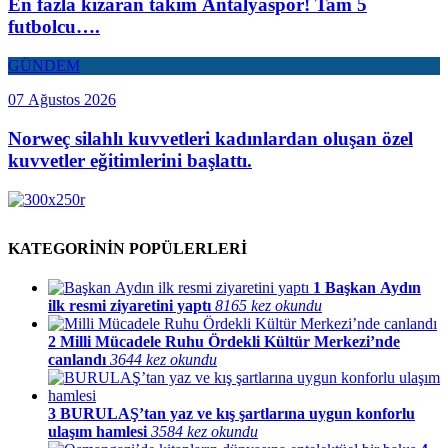
En fazla kızaran takım Antalyaspor! Tam 5
futbolcu….
GÜNDEM
07 Ağustos 2026
Norweç silahlı kuvvetleri kadınlardan oluşan özel
kuvvetler eğitimlerini başlattı.
KATEGORİNİN POPÜLERLERİ
1
Başkan Aydın
ilk resmi ziyaretini yaptı
8165 kez okundu
2
Milli Mücadele Ruhu Ördekli Kültür Merkezi’nde
canlandı
3644 kez okundu
3
BURULAŞ’tan yaz ve kış şartlarına uygun konforlu
ulaşım hamlesi
3584 kez okundu