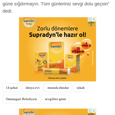
güne sığdırmayın. Tüm günleriniz sevgi dolu geçsin”
dedi.
14 şubat
dünya evi
mustafa dündar
nikah
Osmangazi Belediyesi
sevgililer günü