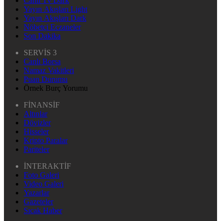
Canlı Tv Dark
Yayın Akışları Light
Yayın Akışları Dark
Nöbetçi Eczaneler
Son Dakika
SERVİS 3
Canlı Borsa
Namaz Vakitleri
Puan Durumu
Örnek Burç Yorumu
FİNANSİF
Altınlar
Dövizler
Hisseler
Kripto Paralar
Pariteler
İNTERAKTİF
Foto Galeri
Video Galeri
Yazarlar
Gazeteler
Sıcak Haber