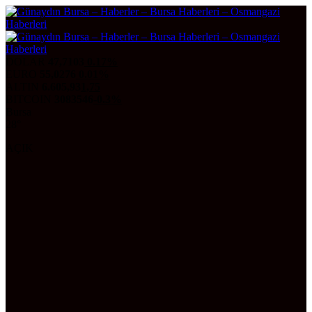
DOLAR
47,7103
0.17%
EURO
55,0276
0.01%
ALTIN
6.605,93
1,75
BITCOIN
3083546
-0.3%
Bursa
28°
AÇIK