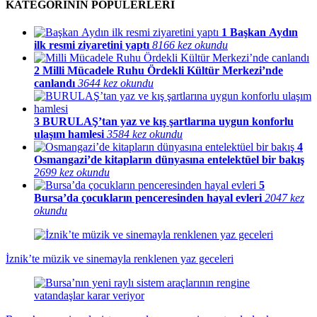
KATEGORİNİN POPÜLERLERİ
1
Başkan Aydın
ilk resmi ziyaretini yaptı
8166 kez okundu
2
Milli Mücadele Ruhu Ördekli Kültür Merkezi’nde
canlandı
3644 kez okundu
3
BURULAŞ’tan yaz ve kış şartlarına uygun konforlu
ulaşım hamlesi
3584 kez okundu
4
Osmangazi’de kitapların dünyasına entelektüel bir bakış
2699 kez okundu
5
Bursa’da çocukların penceresinden hayal evleri
2047 kez
okundu
İznik’te müzik ve sinemayla renklenen yaz geceleri