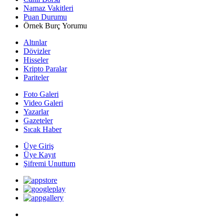
Namaz Vakitleri
Puan Durumu
Örnek Burç Yorumu
Altınlar
Dövizler
Hisseler
Kripto Paralar
Pariteler
Foto Galeri
Video Galeri
Yazarlar
Gazeteler
Sıcak Haber
Üye Giriş
Üye Kayıt
Şifremi Unuttum