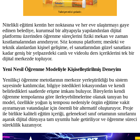
Nitelikli eğitimi kentin her noktasına ve her eve ulaştırmayı gaye
edinen belediye, kurumsal bir altyapıyla yapılandırılan dijital
platformu üzerinden öğrenme süreçlerini fiziki mekan ve zaman
kısıtlamalarından arındırıyor. Söz konusu platform; mesleki ve
teknik alanlardan kişisel gelişime, el sanatlarından güzel sanatlara
kadar geniş bir yelpazedeki canlı ve videolu ders içeriklerini tek bir
dijital merkezde topluyor.
Yeni Nesil Öğrenme Modeliyle Kişiselleştirilmiş Deneyim
Yenilikçi öğrenme metotlarının merkeze yerleştirildiği bu sistem
sayesinde katılımcılar, bilgiye istedikleri lokasyondan ve kendi
belirledikleri saatlerde erişme imkanı buluyor. Bireylerin kendi
öğrenme tempolarına göre ilerleyebilmelerine olanak tanıyan bu
model, özellikle yoğun iş temposu nedeniyle örgün eğitime vakit
ayıramayan vatandaşlar için önemli bir alternatif oluşturuyor. Proje
ile birlikte kaliteli eğitim içeriği, geleneksel sınıf ortamının sınırlarını
aşarak dijital dünyaya tam uyumlu hale getiriliyor ve öğrenme süreci
süreklilik kazanıyor.