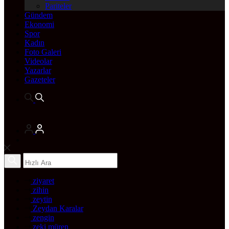
Pariteler
Gündem
Ekonomi
Spor
Kadın
Foto Galeri
Videolar
Yazarlar
Gazeteler
ziyaret
zihin
zeytin
Zeydan Karalar
zengin
zeki müren