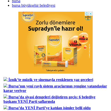
bursa
bursa büyükşehir belediyesi
İznik’te müzik ve sinemayla renklenen yaz geceleri
Bursa’nın yeni raylı sistem araçlarının rengine vatandaşlar
karar veriyor
Bursa’da siyasi dengeleri değiştiren geçiş: 6 belediye
başkanı YENİ Parti saflarında
Bursa’da YENİ Parti’ye katılan isimler belli oldu