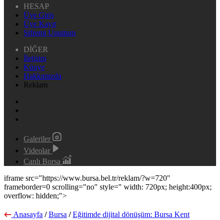
HESAP
Üye Giriş
Üye Kayıt
Şifremi Unuttum
DİĞER
İletişim
Künye
Hakkımızda
Reklam
Galeriler
Videolar
Canlı Borsa
iframe src="https://www.bursa.bel.tr/reklam/?w=720"
frameborder=0 scrolling="no" style=" width: 720px; height:400px;
overflow: hidden;">
Anasayfa
/
Bursa
/
Eğitimde dijital dönüşüm: Bursa Kent