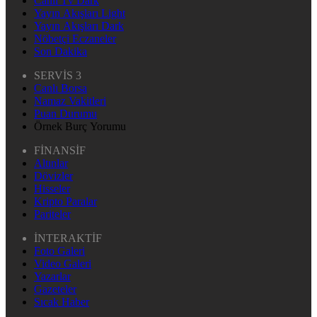
Canlı Tv Dark
Yayın Akışları Light
Yayın Akışları Dark
Nöbetçi Eczaneler
Son Dakika
SERVİS 3
Canlı Borsa
Namaz Vakitleri
Puan Durumu
Örnek Burç Yorumu
FİNANSİF
Altınlar
Dövizler
Hisseler
Kripto Paralar
Pariteler
İNTERAKTİF
Foto Galeri
Video Galeri
Yazarlar
Gazeteler
Sıcak Haber