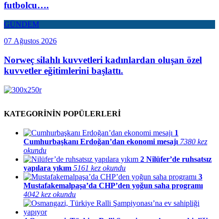
futbolcu….
GÜNDEM
07 Ağustos 2026
Norweç silahlı kuvvetleri kadınlardan oluşan özel
kuvvetler eğitimlerini başlattı.
KATEGORİNİN POPÜLERLERİ
1
Cumhurbaşkanı Erdoğan’dan ekonomi mesajı
7380 kez
okundu
2
Nilüfer’de ruhsatsız
yapılara yıkım
5161 kez okundu
3
Mustafakemalpaşa’da CHP’den yoğun saha programı
4042 kez okundu