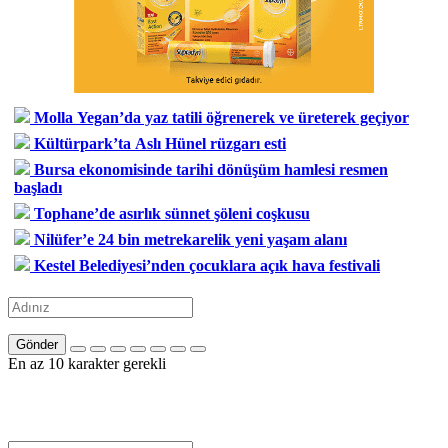
Molla Yegan’da yaz tatili öğrenerek ve üreterek geçiyor
Kültürpark’ta Aslı Hünel rüzgarı esti
Bursa ekonomisinde tarihi dönüşüm hamlesi resmen
başladı
Tophane’de asırlık sünnet şöleni coşkusu
Nilüfer’e 24 bin metrekarelik yeni yaşam alanı
Kestel Belediyesi’nden çocuklara açık hava festivali
Gönder
En az 10 karakter gerekli