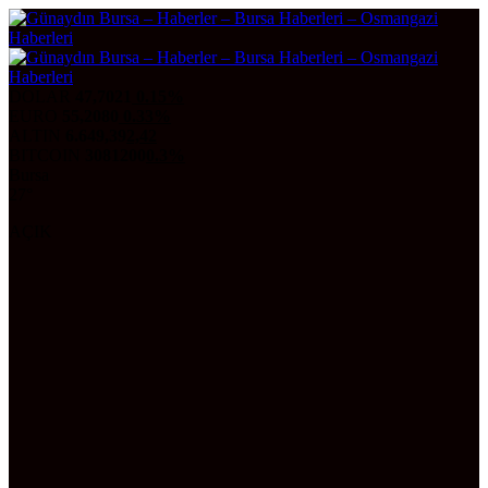
DOLAR
47,7021
0.15%
EURO
55,2080
0.33%
ALTIN
6.649,39
2,42
BITCOIN
3081200
0.3%
Bursa
27°
AÇIK