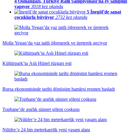
4
Osmangazi, Türkiye Ralli Şampiyonası’na ev sahipliği
yapıyor
3018 kez okundu
5
İnegöl’de sanat
çocuklarla büyüyor
2732 kez okundu
Molla Yegan’da yaz tatili öğrenerek ve üreterek geçiyor
Kültürpark’ta Aslı Hünel rüzgarı esti
Bursa ekonomisinde tarihi dönüşüm hamlesi resmen başladı
Tophane’de asırlık sünnet şöleni coşkusu
Nilüfer’e 24 bin metrekarelik yeni yaşam alanı