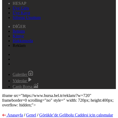
HESAP
Üye Giriş
Üye Kayıt
Şifremi Unuttum
DİĞER
İletişim
Künye
Hakkımızda
Reklam
Galeriler
Videolar
Canlı Borsa
iframe src="https://www.bursa.bel.tr/reklam/?w=720"
frameborder=0 scrolling="no" style=" width: 720px; height:400px;
overflow: hidden;">
Anasayfa
/
Genel
/
Görükle’de Gelibolu Caddesi için çalışmalar