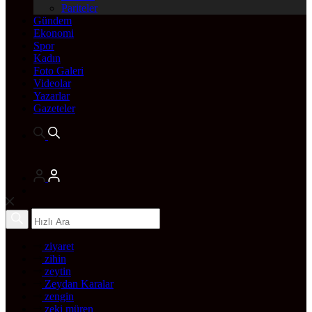
Pariteler
Gündem
Ekonomi
Spor
Kadın
Foto Galeri
Videolar
Yazarlar
Gazeteler
ziyaret
zihin
zeytin
Zeydan Karalar
zengin
zeki müren