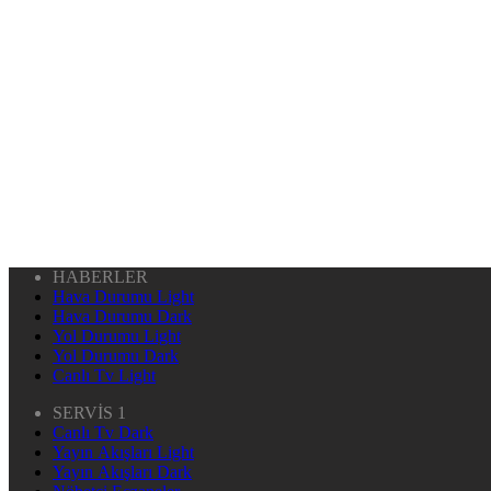
HABERLER
Hava Durumu Light
Hava Durumu Dark
Yol Durumu Light
Yol Durumu Dark
Canlı Tv Light
SERVİS 1
Canlı Tv Dark
Yayın Akışları Light
Yayın Akışları Dark