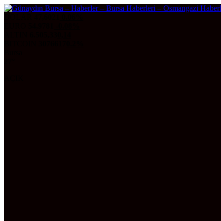
DOLAR
47,6021
0.06%
EURO
54,9781
-0.08%
ALTIN
6.505,33
0,14
BITCOIN
3076617
0.2%
Bursa
27°
AÇIK