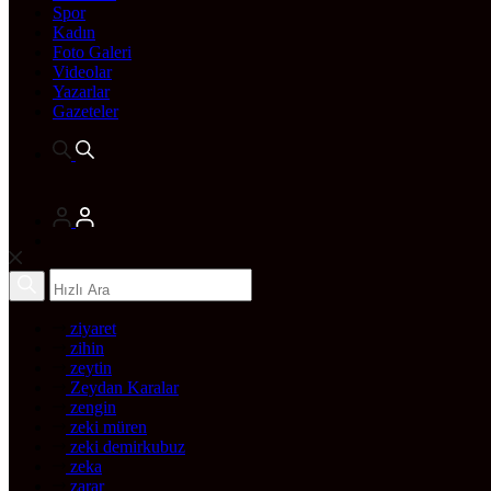
Spor
Kadın
Foto Galeri
Videolar
Yazarlar
Gazeteler
ziyaret
zihin
zeytin
Zeydan Karalar
zengin
zeki müren
zeki demirkubuz
zeka
zarar