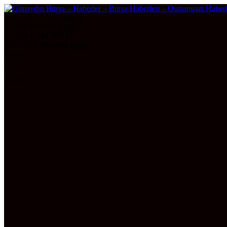
DOLAR
47,7075
0.17%
EURO
55,0229
0.01%
ALTIN
6.584,30
1,41
BITCOIN
3065461
-0.6%
Bursa
26°
AÇIK