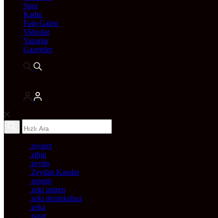
Spor
Kadın
Foto Galeri
Videolar
Yazarlar
Gazeteler
ziyaret
zihin
zeytin
Zeydan Karalar
zengin
zeki müren
zeki demirkubuz
zeka
zarar