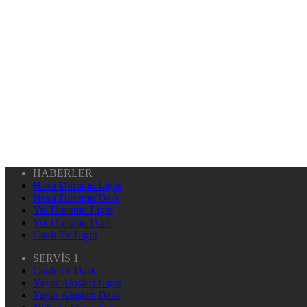
HABERLER
Hava Durumu Light
Hava Durumu Dark
Yol Durumu Light
Yol Durumu Dark
Canlı Tv Light
SERVİS 1
Canlı Tv Dark
Yayın Akışları Light
Yayın Akışları Dark