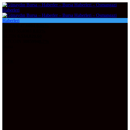
DOLAR
47,6004
0.06%
EURO
55,0303
0.03%
ALTIN
6.534,82
0,60
BITCOIN
3085994
0.7%
Bursa
27°
AÇIK