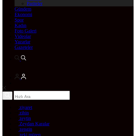
Pariteler
Gündem
Ekonomi
Spor
Kadın
Foto Galeri
Videolar
Yazarlar
Gazeteler
ziyaret
zihin
zeytin
Zeydan Karalar
zengin
zeki müren