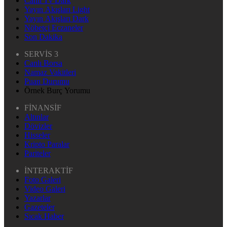
Canlı Tv Dark
Yayın Akışları Light
Yayın Akışları Dark
Nöbetçi Eczaneler
Son Dakika
SERVİS 3
Canlı Borsa
Namaz Vakitleri
Puan Durumu
Örnek Burç Yorumu
FİNANSİF
Altınlar
Dövizler
Hisseler
Kripto Paralar
Pariteler
İNTERAKTİF
Foto Galeri
Video Galeri
Yazarlar
Gazeteler
Sıcak Haber