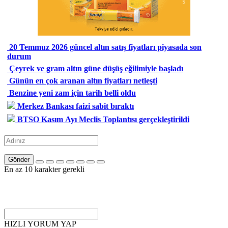
20 Temmuz 2026 güncel altın satış fiyatları piyasada son
durum
Çeyrek ve gram altın güne düşüş eğilimiyle başladı
Günün en çok aranan altın fiyatları netleşti
Benzine yeni zam için tarih belli oldu
Merkez Bankası faizi sabit bıraktı
BTSO Kasım Ayı Meclis Toplantısı gerçekleştirildi
Gönder
En az 10 karakter gerekli
HIZLI YORUM YAP