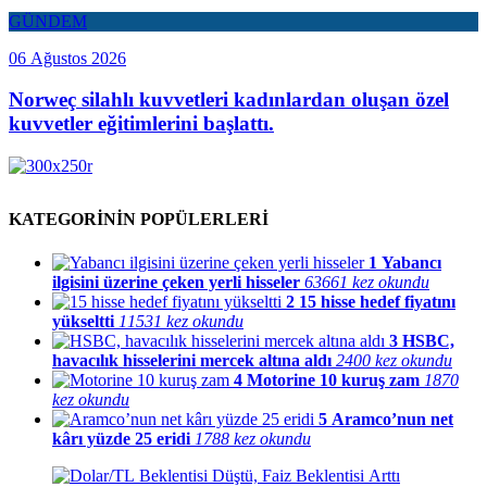
GÜNDEM
06 Ağustos 2026
Norweç silahlı kuvvetleri kadınlardan oluşan özel
kuvvetler eğitimlerini başlattı.
KATEGORİNİN POPÜLERLERİ
1
Yabancı
ilgisini üzerine çeken yerli hisseler
63661 kez okundu
2
15 hisse hedef fiyatını
yükseltti
11531 kez okundu
3
HSBC,
havacılık hisselerini mercek altına aldı
2400 kez okundu
4
Motorine 10 kuruş zam
1870
kez okundu
5
Aramco’nun net
kârı yüzde 25 eridi
1788 kez okundu