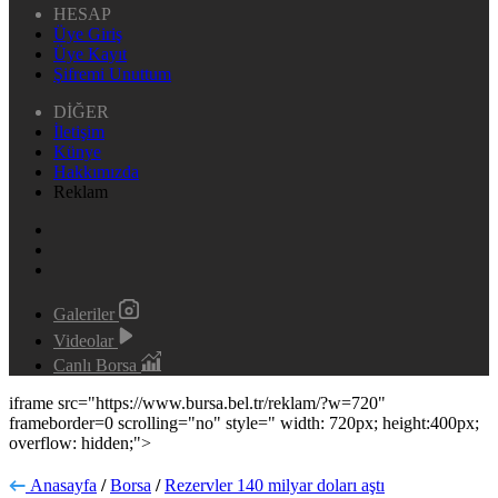
HESAP
Üye Giriş
Üye Kayıt
Şifremi Unuttum
DİĞER
İletişim
Künye
Hakkımızda
Reklam
Galeriler
Videolar
Canlı Borsa
iframe src="https://www.bursa.bel.tr/reklam/?w=720"
frameborder=0 scrolling="no" style=" width: 720px; height:400px;
overflow: hidden;">
Anasayfa
/
Borsa
/
Rezervler 140 milyar doları aştı