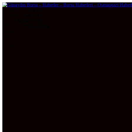
DOLAR
47,7056
0.17%
EURO
55,2445
0.41%
ALTIN
6.694,15
3,10
BITCOIN
3110397
1.1%
Bursa
30°
AÇIK