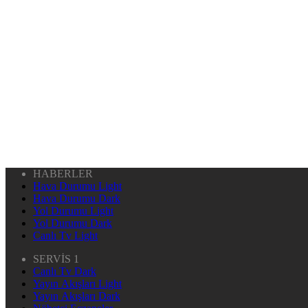
HABERLER
Hava Durumu Light
Hava Durumu Dark
Yol Durumu Light
Yol Durumu Dark
Canlı Tv Light
SERVİS 1
Canlı Tv Dark
Yayın Akışları Light
Yayın Akışları Dark