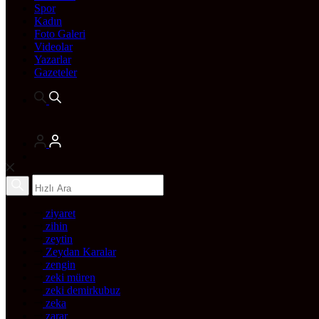
Spor
Kadın
Foto Galeri
Videolar
Yazarlar
Gazeteler
ziyaret
zihin
zeytin
Zeydan Karalar
zengin
zeki müren
zeki demirkubuz
zeka
zarar