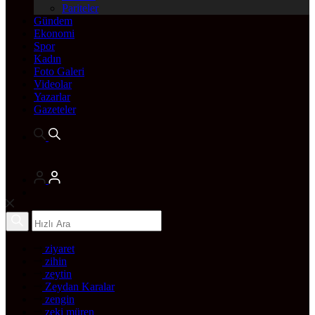
Pariteler
Gündem
Ekonomi
Spor
Kadın
Foto Galeri
Videolar
Yazarlar
Gazeteler
ziyaret
zihin
zeytin
Zeydan Karalar
zengin
zeki müren