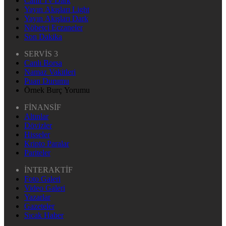
Canlı Tv Dark
Yayın Akışları Light
Yayın Akışları Dark
Nöbetçi Eczaneler
Son Dakika
SERVİS 3
Canlı Borsa
Namaz Vakitleri
Puan Durumu
Örnek Burç Yorumu
FİNANSİF
Altınlar
Dövizler
Hisseler
Kripto Paralar
Pariteler
İNTERAKTİF
Foto Galeri
Video Galeri
Yazarlar
Gazeteler
Sıcak Haber