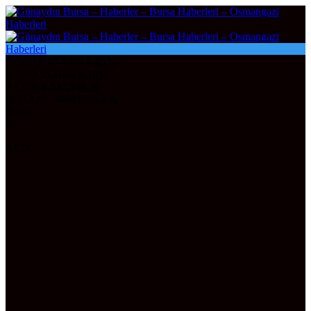
DOLAR
47,5996
0.05%
EURO
55,1064
0.15%
ALTIN
6.532,34
0,56
BITCOIN
3069174
0.3%
Bursa
26°
AÇIK