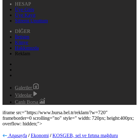
HESAP
Üye Giriş
Üye Kayıt
Şifremi Unuttum
DİĞER
İletişim
Künye
Hakkımızda
Reklam
Galeriler
Videolar
Canlı Borsa
iframe src="https://www.bursa.bel.tr/reklam/?w=720"
frameborder=0 scrolling="no" style=" width: 720px; height:400px;
overflow: hidden;">
Anasayfa
/
Ekonomi
/
KOSGEB, sel ve fırtına mağduru