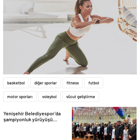
basketbol
diğer sporlar
fitness
futbol
motor sporları
voleybol
vücut geliştirme
Yenişehir Belediyespor’da
şampiyonluk yürüyüşü
başladı