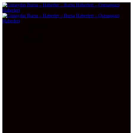
DOLAR
47,7436
0.18%
EURO
55,2510
0.32%
ALTIN
6.660,55
2,59
BITCOIN
3094538
0.8%
Bursa
30°
AÇIK