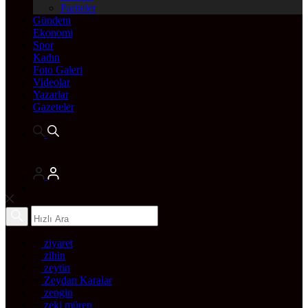
Pariteler
Gündem
Ekonomi
Spor
Kadın
Foto Galeri
Videolar
Yazarlar
Gazeteler
ziyaret
zihin
zeytin
Zeydan Karalar
zengin
zeki müren