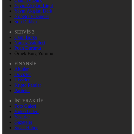
Canlı Tv Dark
Yayın Akışları Light
Yayın Akışları Dark
Nöbetçi Eczaneler
Son Dakika
SERVİS 3
Canlı Borsa
Namaz Vakitleri
Puan Durumu
Örnek Burç Yorumu
FİNANSİF
Altınlar
Dövizler
Hisseler
Kripto Paralar
Pariteler
İNTERAKTİF
Foto Galeri
Video Galeri
Yazarlar
Gazeteler
Sıcak Haber