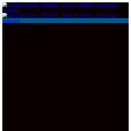
DOLAR
47,7436
0.18%
EURO
55,2510
0.32%
ALTIN
6.660,55
2,59
BITCOIN
3102478
0.2%
Bursa
27°
AÇIK