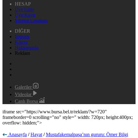
HESAP
Üye Giriş
Üye Kayıt
Şifremi Unuttum
DİĞER
İletişim
Künye
Hakkımızda
Reklam
Galeriler
Videolar
Canlı Borsa
iframe src="https://www.bursa.bel.tr/reklam/?w=720"
frameborder=0 scrolling="no" style=" width: 720px; height:400px;
overflow: hidden;">
Anasayfa
/
Hayat
/
Mustafakemalpaşa’nın gururu: Ömer Bilgi