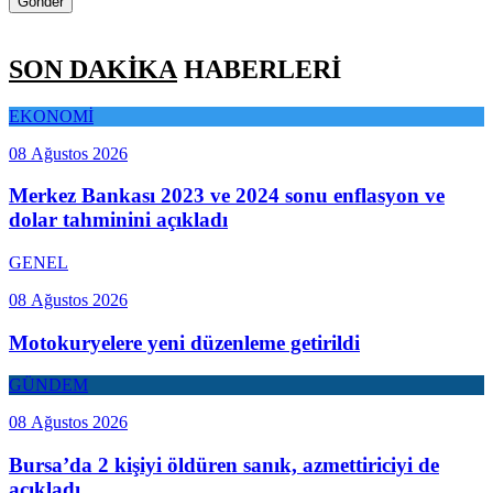
Gönder
SON DAKİKA
HABERLERİ
EKONOMİ
08 Ağustos 2026
Merkez Bankası 2023 ve 2024 sonu enflasyon ve
dolar tahminini açıkladı
GENEL
08 Ağustos 2026
Motokuryelere yeni düzenleme getirildi
GÜNDEM
08 Ağustos 2026
Bursa’da 2 kişiyi öldüren sanık, azmettiriciyi de
açıkladı