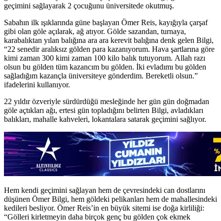
geçimini sağlayarak 2 çocuğunu üniversitede okutmuş.
Sabahın ilk ışıklarında güne başlayan Ömer Reis, kayığıyla çarşaf
gibi olan göle açılarak, ağ atıyor. Gölde sazandan, turnaya,
karabalıktan yılan balığına ara ara kerevit balığına denk gelen Bilgi,
“22 senedir aralıksız gölden para kazanıyorum. Hava şartlarına göre
kimi zaman 300 kimi zaman 100 kilo balık tutuyorum. Allah razı
olsun bu gölden tüm kazancım bu gölden. İki evladımı bu gölden
sağladığım kazançla üniversiteye gönderdim. Bereketli olsun.”
ifadelerini kullanıyor.
22 yıldır özveriyle sürdürdüğü mesleğinde her gün gün doğmadan
göle açtıkları ağı, ertesi gün topladığını belirten Bilgi, avladıkları
balıkları, mahalle kahveleri, lokantalara satarak geçimini sağlıyor.
Hem kendi geçimini sağlayan hem de çevresindeki can dostlarını
düşünen Ömer Bilgi, hem göldeki pelikanları hem de mahallesindeki
kedileri besliyor. Ömer Reis’in en büyük sitemi ise doğa kirliliği:
“Gölleri kirletmeyin daha birçok genç bu gölden çok ekmek