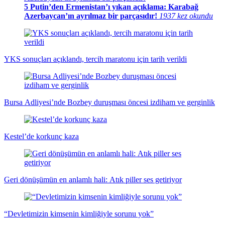
5
Putin’den Ermenistan’ı yıkan açıklama: Karabağ
Azerbaycan’ın ayrılmaz bir parçasıdır!
1937 kez okundu
YKS sonuçları açıklandı, tercih maratonu için tarih verildi
Bursa Adliyesi’nde Bozbey duruşması öncesi izdiham ve gerginlik
Kestel’de korkunç kaza
Geri dönüşümün en anlamlı hali: Atık piller ses getiriyor
“Devletimizin kimsenin kimliğiyle sorunu yok”