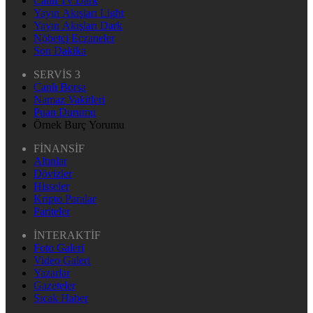
Canlı Tv Dark
Yayın Akışları Light
Yayın Akışları Dark
Nöbetçi Eczaneler
Son Dakika
SERVİS 3
Canlı Borsa
Namaz Vakitleri
Puan Durumu
Örnek Burç Yorumu
FİNANSİF
Altınlar
Dövizler
Hisseler
Kripto Paralar
Pariteler
İNTERAKTİF
Foto Galeri
Video Galeri
Yazarlar
Gazeteler
Sıcak Haber