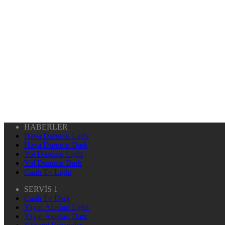
HABERLER
Hava Durumu Light
Hava Durumu Dark
Yol Durumu Light
Yol Durumu Dark
Canlı Tv Light
SERVİS 1
Canlı Tv Dark
Yayın Akışları Light
Yayın Akışları Dark