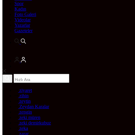
Spor
Kadın
Foto Galeri
Videolar
Yazarlar
Gazeteler
ziyaret
zihin
zeytin
Zeydan Karalar
zengin
zeki müren
zeki demirkubuz
zeka
zarar