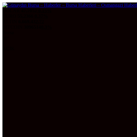
DOLAR
47,7052
0.15%
EURO
55,2366
0.37%
ALTIN
6.669,43
2,72
BITCOIN
3096514
0.3%
Bursa
30°
AÇIK