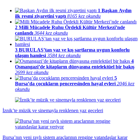
1
Başkan Aydın
ilk resmi ziyaretini yaptı
8165 kez okundu
2
Milli Mücadele Ruhu Ördekli Kültür Merkezi’nde
canlandı
3644 kez okundu
3
BURULAŞ’tan yaz ve kış şartlarına uygun konforlu
ulaşım hamlesi
3584 kez okundu
4
Osmangazi’de kitapların dünyasına entelektüel bir bakış
2699 kez okundu
5
Bursa’da çocukların penceresinden hayal evleri
2046 kez
okundu
İznik’te müzik ve sinemayla renklenen yaz geceleri
Bursa’nın yeni raylı sistem araçlarının rengine vatandaşlar karar