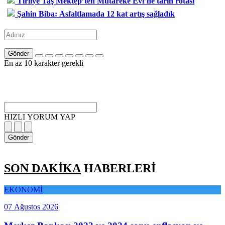
Tirilye Taş Mektep’ten Mütareke Evi’ne tarih rotası
Şahin Biba: Asfaltlamada 12 kat artış sağladık
Gönder
En az 10 karakter gerekli
HIZLI YORUM YAP
Gönder
SON DAKİKA
HABERLERİ
EKONOMİ
07 Ağustos 2026