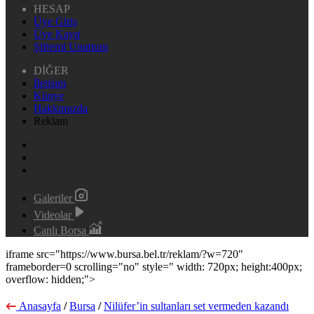
HESAP
Üye Giriş
Üye Kayıt
Şifremi Unuttum
DİĞER
İletişim
Künye
Hakkımızda
Reklam
Galeriler
Videolar
Canlı Borsa
iframe src="https://www.bursa.bel.tr/reklam/?w=720"
frameborder=0 scrolling="no" style=" width: 720px; height:400px;
overflow: hidden;">
Anasayfa
/
Bursa
/
Nilüfer’in sultanları set vermeden kazandı