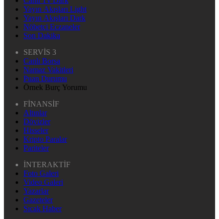
Canlı Tv Dark
Yayın Akışları Light
Yayın Akışları Dark
Nöbetçi Eczaneler
Son Dakika
SERVİS 3
Canlı Borsa
Namaz Vakitleri
Puan Durumu
Örnek Burç Yorumu
FİNANSİF
Altınlar
Dövizler
Hisseler
Kripto Paralar
Pariteler
İNTERAKTİF
Foto Galeri
Video Galeri
Yazarlar
Gazeteler
Sıcak Haber