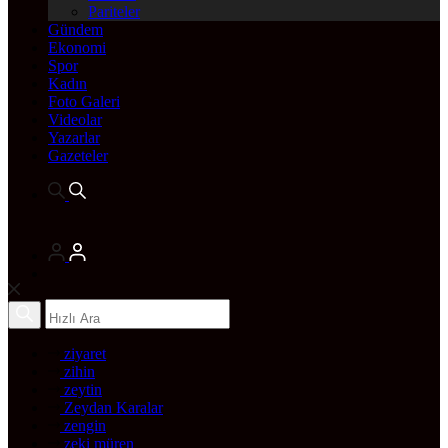
Pariteler
Gündem
Ekonomi
Spor
Kadın
Foto Galeri
Videolar
Yazarlar
Gazeteler
ziyaret
zihin
zeytin
Zeydan Karalar
zengin
zeki müren