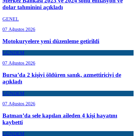
Merkez Bankası 2023 ve 2024 sonu enflasyon ve
dolar tahminini açıkladı
GENEL
07 Ağustos 2026
Motokuryelere yeni düzenleme getirildi
GÜNDEM
07 Ağustos 2026
Bursa’da 2 kişiyi öldüren sanık, azmettiriciyi de
açıkladı
GÜNDEM
07 Ağustos 2026
Batman’da sele kapılan aileden 4 kişi hayatını
kaybetti
GÜNDEM