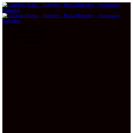
DOLAR
47,7210
0.05%
EURO
55,0404
-0.13%
ALTIN
6.497,81
0,08
BITCOIN
3065260
-0.5%
Bursa
29°
AÇIK