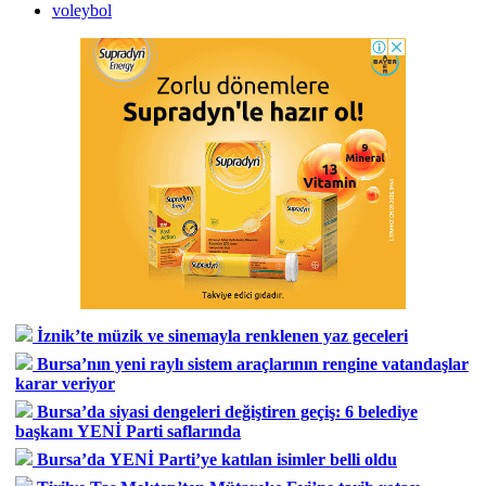
voleybol
İznik’te müzik ve sinemayla renklenen yaz geceleri
Bursa’nın yeni raylı sistem araçlarının rengine vatandaşlar
karar veriyor
Bursa’da siyasi dengeleri değiştiren geçiş: 6 belediye
başkanı YENİ Parti saflarında
Bursa’da YENİ Parti’ye katılan isimler belli oldu