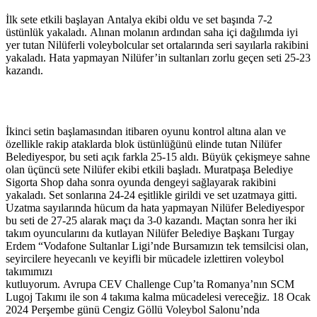
İlk sete etkili başlayan Antalya ekibi oldu ve set başında 7-2
üstünlük yakaladı. Alınan molanın ardından saha içi dağılımda iyi
yer tutan Nilüferli voleybolcular set ortalarında seri sayılarla rakibini
yakaladı. Hata yapmayan Nilüfer’in sultanları zorlu geçen seti 25-23
kazandı.
İkinci setin başlamasından itibaren oyunu kontrol altına alan ve
özellikle rakip ataklarda blok üstünlüğünü elinde tutan Nilüfer
Belediyespor, bu seti açık farkla 25-15 aldı. Büyük çekişmeye sahne
olan üçüncü sete Nilüfer ekibi etkili başladı. Muratpaşa Belediye
Sigorta Shop daha sonra oyunda dengeyi sağlayarak rakibini
yakaladı. Set sonlarına 24-24 eşitlikle girildi ve set uzatmaya gitti.
Uzatma sayılarında hücum da hata yapmayan Nilüfer Belediyespor
bu seti de 27-25 alarak maçı da 3-0 kazandı. Maçtan sonra her iki
takım oyuncularını da kutlayan Nilüfer Belediye Başkanı Turgay
Erdem “Vodafone Sultanlar Ligi’nde Bursamızın tek temsilcisi olan,
seyircilere heyecanlı ve keyifli bir mücadele izlettiren voleybol
takımımızı
kutluyorum. Avrupa CEV Challenge Cup’ta Romanya’nın SCM
Lugoj Takımı ile son 4 takıma kalma mücadelesi vereceğiz. 18 Ocak
2024 Perşembe günü Cengiz Göllü Voleybol Salonu’nda