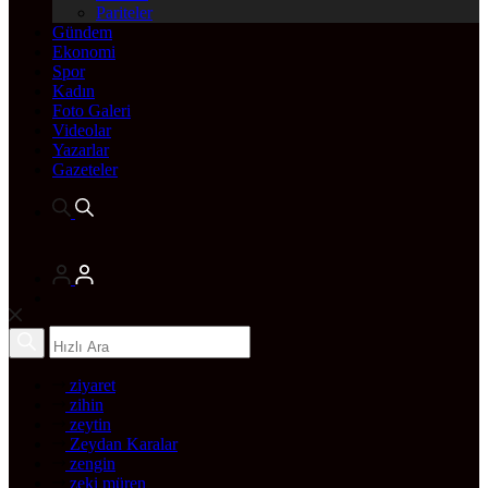
Pariteler
Gündem
Ekonomi
Spor
Kadın
Foto Galeri
Videolar
Yazarlar
Gazeteler
ziyaret
zihin
zeytin
Zeydan Karalar
zengin
zeki müren