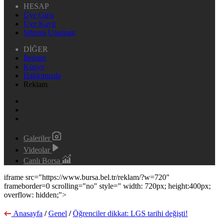
HESAP
Üye Giriş
Üye Kayıt
Şifremi Unuttum
DİĞER
İletişim
Künye
Hakkımızda
Reklam
Galeriler
Videolar
Canlı Borsa
iframe src="https://www.bursa.bel.tr/reklam/?w=720"
frameborder=0 scrolling="no" style=" width: 720px; height:400px;
overflow: hidden;">
Anasayfa
/
Genel
/
Öğrenciler dikkat: LGS tarihi değişti!