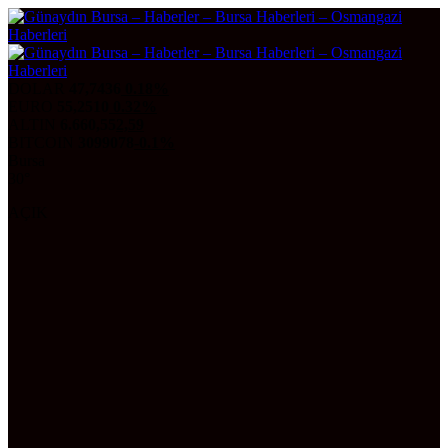
DOLAR
47,7436
0.18%
EURO
55,2510
0.32%
ALTIN
6.660,55
2,59
BITCOIN
3099078
-0.1%
Bursa
30°
AÇIK