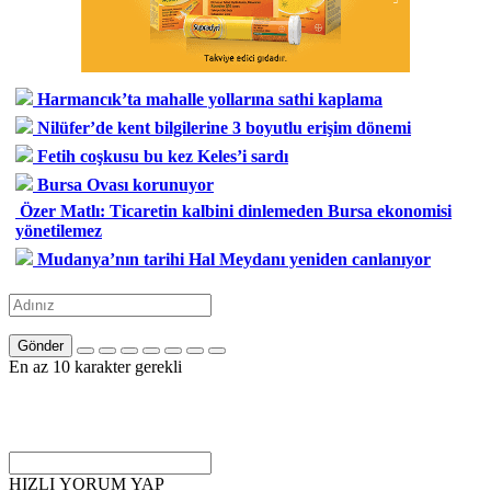
Harmancık’ta mahalle yollarına sathi kaplama
Nilüfer’de kent bilgilerine 3 boyutlu erişim dönemi
Fetih coşkusu bu kez Keles’i sardı
Bursa Ovası korunuyor
Özer Matlı: Ticaretin kalbini dinlemeden Bursa ekonomisi
yönetilemez
Mudanya’nın tarihi Hal Meydanı yeniden canlanıyor
Gönder
En az 10 karakter gerekli
HIZLI YORUM YAP