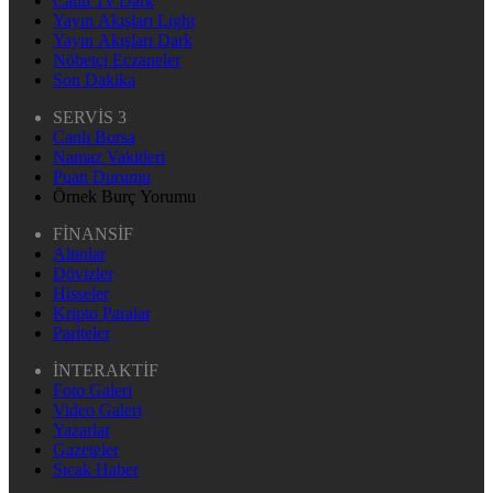
Canlı Tv Dark
Yayın Akışları Light
Yayın Akışları Dark
Nöbetçi Eczaneler
Son Dakika
SERVİS 3
Canlı Borsa
Namaz Vakitleri
Puan Durumu
Örnek Burç Yorumu
FİNANSİF
Altınlar
Dövizler
Hisseler
Kripto Paralar
Pariteler
İNTERAKTİF
Foto Galeri
Video Galeri
Yazarlar
Gazeteler
Sıcak Haber