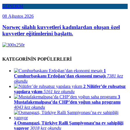
GÜNDEM
08 Ağustos 2026
Norweç silahlı kuvvetleri kadınlardan oluşan özel
kuvvetler eğitimlerini başlattı.
KATEGORİNİN POPÜLERLERİ
1
Cumhurbaşkanı Erdoğan’dan ekonomi mesajı
7381 kez
okundu
2
Nilüfer’de ruhsatsız
yapılara yıkım
5161 kez okundu
3
Mustafakemalpaşa’da CHP’den yoğun saha programı
4043 kez okundu
4
Osmangazi, Türkiye Ralli Şampiyonası’na ev sahipliği
yapıyor
3018 kez okundu