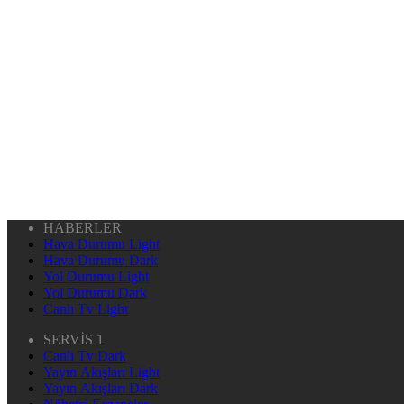
HABERLER
Hava Durumu Light
Hava Durumu Dark
Yol Durumu Light
Yol Durumu Dark
Canlı Tv Light
SERVİS 1
Canlı Tv Dark
Yayın Akışları Light
Yayın Akışları Dark