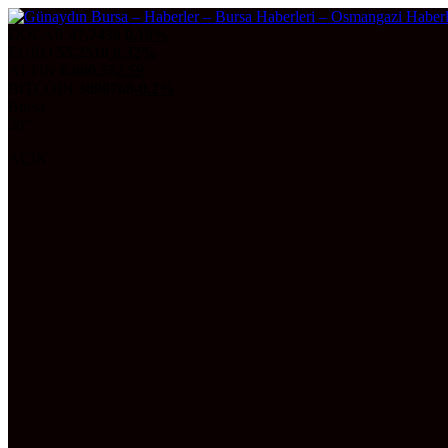
DOLAR
47,7436
0.18%
EURO
55,2510
0.32%
ALTIN
6.660,55
2,59
BITCOIN
3090760
-0.2%
Bursa
26°
AÇIK