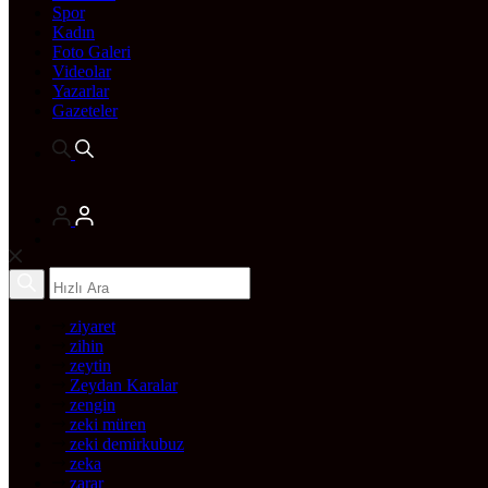
Spor
Kadın
Foto Galeri
Videolar
Yazarlar
Gazeteler
ziyaret
zihin
zeytin
Zeydan Karalar
zengin
zeki müren
zeki demirkubuz
zeka
zarar