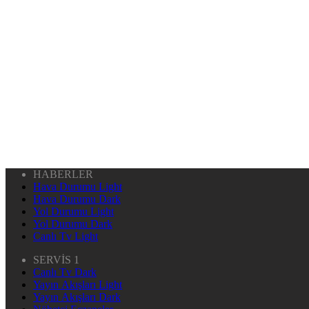
HABERLER
Hava Durumu Light
Hava Durumu Dark
Yol Durumu Light
Yol Durumu Dark
Canlı Tv Light
SERVİS 1
Canlı Tv Dark
Yayın Akışları Light
Yayın Akışları Dark