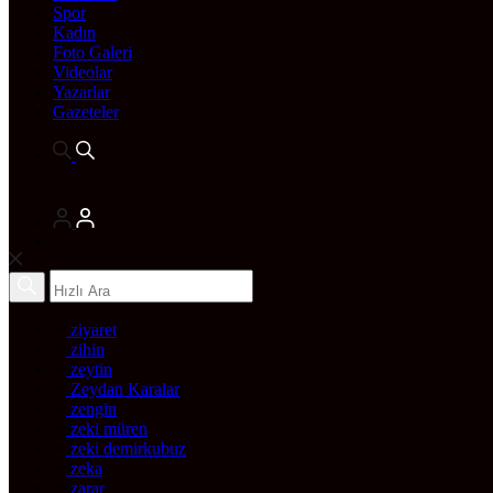
Spor
Kadın
Foto Galeri
Videolar
Yazarlar
Gazeteler
ziyaret
zihin
zeytin
Zeydan Karalar
zengin
zeki müren
zeki demirkubuz
zeka
zarar