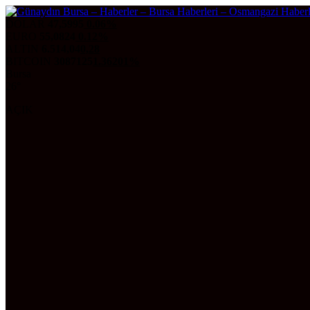
DOLAR
47,5995
0.06%
EURO
55,0824
0.12%
ALTIN
6.514,04
0,28
BITCOIN
3087125
1.36201%
Bursa
26°
AÇIK