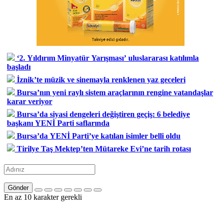
‘2. Yıldırım Minyatür Yarışması’ uluslararası katılımla
başladı
İznik’te müzik ve sinemayla renklenen yaz geceleri
Bursa’nın yeni raylı sistem araçlarının rengine vatandaşlar
karar veriyor
Bursa’da siyasi dengeleri değiştiren geçiş: 6 belediye
başkanı YENİ Parti saflarında
Bursa’da YENİ Parti’ye katılan isimler belli oldu
Tirilye Taş Mektep’ten Mütareke Evi’ne tarih rotası
Gönder
En az 10 karakter gerekli