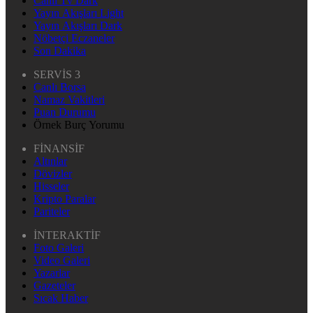
Canlı Tv Dark
Yayın Akışları Light
Yayın Akışları Dark
Nöbetçi Eczaneler
Son Dakika
SERVİS 3
Canlı Borsa
Namaz Vakitleri
Puan Durumu
Örnek Burç Yorumu
FİNANSİF
Altınlar
Dövizler
Hisseler
Kripto Paralar
Pariteler
İNTERAKTİF
Foto Galeri
Video Galeri
Yazarlar
Gazeteler
Sıcak Haber