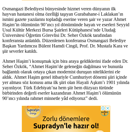
Osmangazi Belediyesi bünyesinde hizmet veren dünyanın ilk
hayvan hastanesi olma özelliği taşıyan Gurabahane-i Laklakan’ın
ismini gazete yazılarını topladığı eserine veren şair ve yazar Ahmet
Haşim’in ölümünün 90’ıncı yıl dönümünde hayatı ve eserleri Seyyid
Usul Kültür Merkezi Bursa Şairleri Kütüphanesi’nde Uludağ
Üniversitesi Öğretim Görevlisi Dr. Seher Özkök tarafından
konferansta anlatıldı. Düzenlenen konferansa Osmangazi Belediye
Başkan Yardımcısı Bülent Hamdi Cingil, Prof. Dr. Mustafa Kara ve
şiir severler katıldı.
Ahmet Haşim’i konuşmak için bira araya geldiklerini ifade eden Dr.
Seher Özkök, “Ahmet Haşim’de geleneğin dağılması ve bununla
bağlantılı olarak ortaya çıkan modernist duruşun niteliklerini ele
aldık. Ahmet Haşim genel itibariyle Cumhuriyet dönemi şiiri içinde
yer alması söz konusu ama ilk şiiri olan Hayali Aşkım’ı 1901 yılında
yayınlıyor. Türk Edebiyatı’na hem şiir hem düzyazı türünde
birbirinden değerli eserler kazandıran Ahmet Haşim’i ölümünün
90’ıncı yılında rahmet minnetle yâd ediyoruz” dedi.