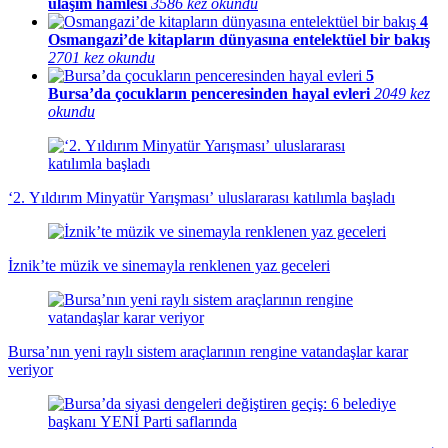
ulaşım hamlesi
3586 kez okundu
4
Osmangazi’de kitapların dünyasına entelektüel bir bakış
2701 kez okundu
5
Bursa’da çocukların penceresinden hayal evleri
2049 kez
okundu
‘2. Yıldırım Minyatür Yarışması’ uluslararası katılımla başladı
İznik’te müzik ve sinemayla renklenen yaz geceleri
Bursa’nın yeni raylı sistem araçlarının rengine vatandaşlar karar
veriyor