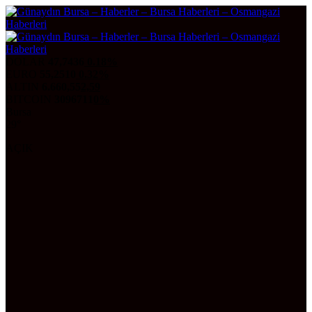
DOLAR
47,7436
0.18%
EURO
55,2510
0.32%
ALTIN
6.660,55
2,59
BITCOIN
3096711
0%
Bursa
29°
AÇIK