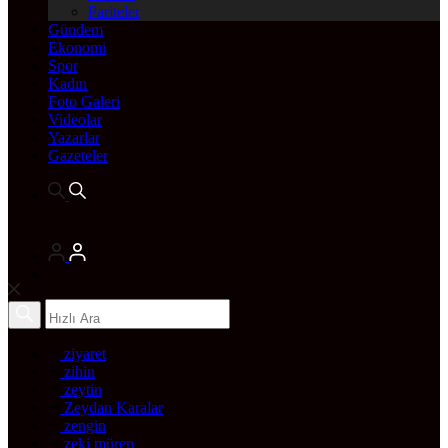
Pariteler
Gündem
Ekonomi
Spor
Kadın
Foto Galeri
Videolar
Yazarlar
Gazeteler
ziyaret
zihin
zeytin
Zeydan Karalar
zengin
zeki müren