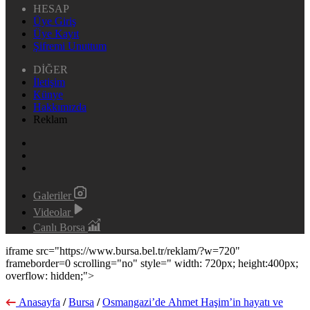
HESAP
Üye Giriş
Üye Kayıt
Şifremi Unuttum
DİĞER
İletişim
Künye
Hakkımızda
Reklam
Galeriler
Videolar
Canlı Borsa
iframe src="https://www.bursa.bel.tr/reklam/?w=720"
frameborder=0 scrolling="no" style=" width: 720px; height:400px;
overflow: hidden;">
Anasayfa
/
Bursa
/
Osmangazi’de Ahmet Haşim’in hayatı ve