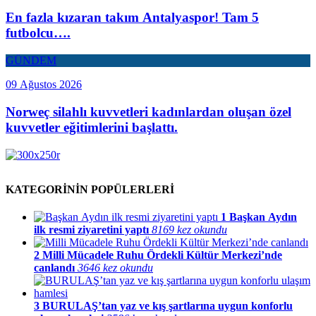
En fazla kızaran takım Antalyaspor! Tam 5
futbolcu….
GÜNDEM
09 Ağustos 2026
Norweç silahlı kuvvetleri kadınlardan oluşan özel
kuvvetler eğitimlerini başlattı.
KATEGORİNİN POPÜLERLERİ
1
Başkan Aydın
ilk resmi ziyaretini yaptı
8169 kez okundu
2
Milli Mücadele Ruhu Ördekli Kültür Merkezi’nde
canlandı
3646 kez okundu
3
BURULAŞ’tan yaz ve kış şartlarına uygun konforlu